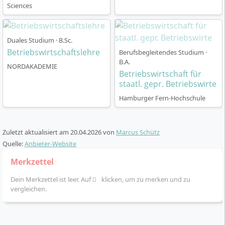
Sciences
Das Fernstudium Betriebswirtschaft ist auf eine
Regelstudienzeit von 7 Semestern (180 ECTS) in Teilzeit
ausgelegt und speziell darauf konzipiert,
Duales Studium · B.Sc.
Berufstätigkeit und akademisches Lernen flexibel zu
Betriebswirtschaftslehre
Berufsbegleitendes Studium ·
verbinden. Du absolvierst das Studium nahezu
B.A.
vollständig online und profitierst von diesen
NORDAKADEMIE
Betriebswirtschaft für
organisatorischen Maßnahmen:
staatl. gepr. Betriebswirte
Digitale Studienmaterialien ermöglichen
Hamburger Fern-Hochschule
ortsunabhängiges Selbststudium
Live-Online-Seminare bieten regelmäßigen
Zuletzt aktualisiert am
20.04.2026
von
Marcus Schütz
Austausch mit Lehrenden und Mitstudierenden
Quelle:
Anbieter-Website
Alternativ kannst Du Präsenzveranstaltungen am
Studienzentrum Regenstauf (Bayern) besuchen
Merkzettel
Zwischen 12 und 14 Online-Terminen pro Semester
Dein Merkzettel ist leer. Auf
klicken, um zu merken und zu
strukturieren den Lernfortschritt
vergleichen.
Prüfungsleistungen kannst Du online oder an
einem Prüfungszentrum der DIPLOMA ablegen
Eine kostenfreie Verlängerung der Studiendauer