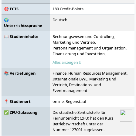
🎯 ECTS
180 Credit-Points
🌍
Deutsch
Unterrichtssprache
📖 Studieninhalte
Rechnungswesen und Controlling,
Marketing und Vertrieb,
Personalmanagement und Organisation,
Finanzierung und Investition,
Volkswirtschaftslehre, wirtschaftliche
Alles anzeigen
Zusammenhänge, Statistik und quantitative
Methoden, Business English, Rhetorik,
📚 Vertiefungen
Finance, Human Resources Management,
interkulturelle Kommunikation,
Internationale BWL, Marketing und
Konfliktmanagement
Vertrieb, Destinations- und
Eventmanagement
📍 Studienort
online, Regenstauf
✅ ZFU-Zulassung
Die staatliche Zentralstelle für
Fernunterricht (ZFU) hat den Kurs
Betriebswirtschaft unter der
Nummer 127001 zugelassen.