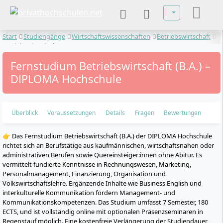
Sprache auswä
Start
Studiengänge
Wirtschaftswissenschaften
Betriebswirtschaft
Betriebswirtschaft
Fernstudium Betriebswirtschaft (B.A.) –
DIPLOMA Hochschule
Überblick
Voraussetzungen
Details
Fragen
Bewertungen
👉 Das Fernstudium Betriebswirtschaft (B.A.) der DIPLOMA Hochschule
richtet sich an Berufstätige aus kaufmännischen, wirtschaftsnahen oder
administrativen Berufen sowie Quereinsteiger:innen ohne Abitur. Es
vermittelt fundierte Kenntnisse in Rechnungswesen, Marketing,
Personalmanagement, Finanzierung, Organisation und
Volkswirtschaftslehre. Ergänzende Inhalte wie Business English und
interkulturelle Kommunikation fördern Management- und
Kommunikationskompetenzen. Das Studium umfasst 7 Semester, 180
ECTS, und ist vollständig online mit optionalen Präsenzseminaren in
Regenstauf möglich. Eine kostenfreie Verlängerung der Studiendauer