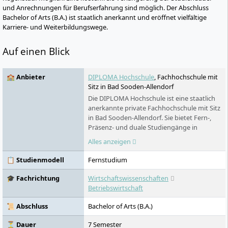
und Anrechnungen für Berufserfahrung sind möglich. Der Abschluss
Bachelor of Arts (B.A.) ist staatlich anerkannt und eröffnet vielfältige
Karriere- und Weiterbildungswege.
Auf einen Blick
🏫 Anbieter
DIPLOMA Hochschule
, Fachhochschule mit
Sitz in Bad Sooden-Allendorf
Die DIPLOMA Hochschule ist eine staatlich
anerkannte private Fachhochschule mit Sitz
in Bad Sooden-Allendorf. Sie bietet Fern-,
Präsenz- und duale Studiengänge in
Gesundheit, Psychologie, Sozialem,
Alles anzeigen
Wirtschaft, Technik und Gestaltung. Das
Fernstudium verbindet selbstständiges
📋 Studienmodell
Fernstudium
Lernen mit festen Studiengruppen und
Live-Seminaren. Präsenzstudierende lernen
🎓 Fachrichtung
Wirtschaftswissenschaften
am Campus Nordhessen oder in Leipzig.
Betriebswirtschaft
📜 Abschluss
Bachelor of Arts (B.A.)
⏳ Dauer
7 Semester