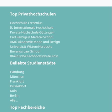
ist je nach Lage um bis zu vier Semester möglich
Top Privathochschulen
Das Studium startet regulär jeweils zum 1. April und 1.
Oktober. Ein Quereinstieg ist nach individueller
Hochschule Fresenius
Prüfung ganzjährig möglich. Studienleistungen
IU Internationale Hochschule
können nach individueller Prüfung anerkannt und ggf.
Private Hochschule Göttingen
Carl Remigius Medical School
für eine Verkürzung genutzt werden – insbesondere
AMD Akademie Mode und Design
bei vorhandenen wirtschaftlichen Fortbildungen.
Universität Witten/Herdecke
Bucerius Law School
Rheinische Fachhochschule Köln
Beliebte Studienstädte
Hamburg
Welche Karriereperspektiven eröffnet der
München
Bachelor Betriebswirtschaft?
Frankfurt
Düsseldorf
Köln
Berlin
Mit dem Bachelorabschluss in Betriebswirtschaft
Alle …
qualifizierst Du Dich für eine Vielzahl an Positionen im
Top Fachbereiche
mittleren Management und für Fachaufgaben in