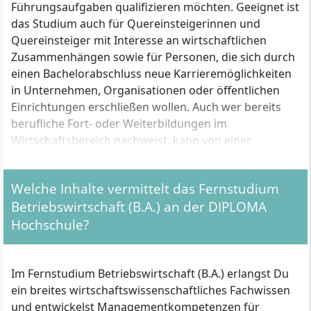
Führungsaufgaben qualifizieren möchten. Geeignet ist
das Studium auch für Quereinsteigerinnen und
Quereinsteiger mit Interesse an wirtschaftlichen
Zusammenhängen sowie für Personen, die sich durch
einen Bachelorabschluss neue Karrieremöglichkeiten
in Unternehmen, Organisationen oder öffentlichen
Einrichtungen erschließen wollen. Auch wer bereits
berufliche Fort- oder Weiterbildungen im
Wirtschaftsbereich nachweist, kann von einer
Anrechnung profitieren und das Studium verkürzen.
Welche Inhalte vermittelt das Fernstudium
Betriebswirtschaft (B.A.) an der DIPLOMA
Welche formalen Voraussetzungen musst du für
das BWL-Fernstudium erfüllen?
Hochschule?
Du kannst das Fernstudium Betriebswirtschaft (B.A.)
aufnehmen, wenn du eine der folgenden
Im Fernstudium Betriebswirtschaft (B.A.) erlangst Du
Voraussetzungen erfüllst:
ein breites wirtschaftswissenschaftliches Fachwissen
und entwickelst Managementkompetenzen für
Allgemeine Hochschulreife (Abitur)