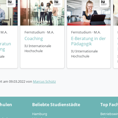
 M.A.
Fernstudium · M.A.
Fernstudium · M.A.
Coaching
E-Beratung in der
ratun
Pädagogik
IU Internationale
ung
Hochschule
IU Internationale
Hochschule
ale
ert am
09.03.2022
von
Marcus Schütz
chulen
Beliebte Studienstädte
Top Fac
Hamburg
Betriebswir