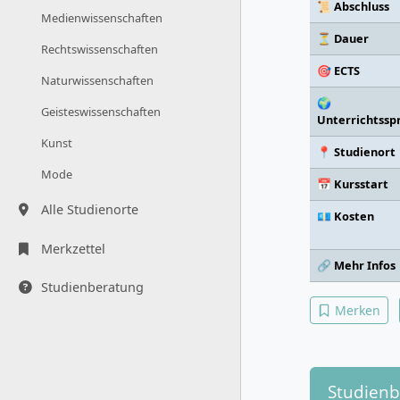
📜 Abschluss
Medienwissenschaften
⏳ Dauer
Rechtswissenschaften
🎯 ECTS
Naturwissenschaften
🌍
Geisteswissenschaften
Unterrichtssp
Kunst
📍 Studienort
Mode
📅 Kursstart
Alle Studienorte
💶 Kosten
Merkzettel
🔗 Mehr Infos
Studienberatung
Merken
Studien