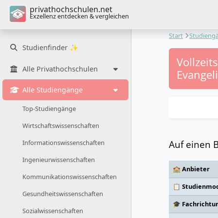
privathochschulen.net
Exzellenz entdecken & vergleichen
Start
Studieng
Studienfinder ✨
Vollzei
Alle Privathochschulen
Evangel
Alle Studiengänge
Top-Studiengänge
Wirtschaftswissenschaften
Auf einen B
Informationswissenschaften
Ingenieurwissenschaften
🏫 Anbieter
Kommunikationswissenschaften
📋 Studienmod
Gesundheitswissenschaften
🎓 Fachrichtu
Sozialwissenschaften