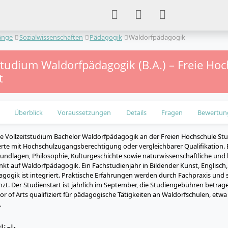
änge
Sozialwissenschaften
Pädagogik
Waldorfpädagogik
studium Waldorfpädagogik (B.A.) – Freie Ho
t
Überblick
Voraussetzungen
Details
Fragen
Bewertun
ge Vollzeitstudium Bachelor Waldorfpädagogik an der Freien Hochschule Stut
erte mit Hochschulzugangsberechtigung oder vergleichbarer Qualifikation. E
ndlagen, Philosophie, Kulturgeschichte sowie naturwissenschaftliche und k
t auf Waldorfpädagogik. Ein Fachstudienjahr in Bildender Kunst, Englisch,
ogik ist integriert. Praktische Erfahrungen werden durch Fachpraxis und s
nzt. Der Studienstart ist jährlich im September, die Studiengebühren betrage
r of Arts qualifiziert für pädagogische Tätigkeiten an Waldorfschulen, etwa
.