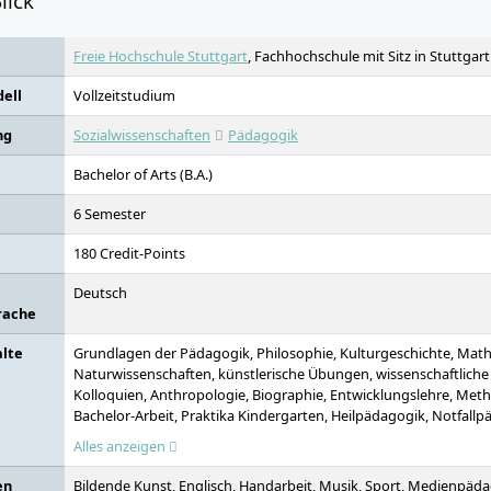
lick
Freie Hochschule Stuttgart
, Fachhochschule mit Sitz in Stuttgart
ell
Vollzeitstudium
ng
Sozialwissenschaften
Pädagogik
Bachelor of Arts (B.A.)
6 Semester
180 Credit-Points
Deutsch
rache
alte
Grundlagen der Pädagogik, Philosophie, Kulturgeschichte, Mat
Naturwissenschaften, künstlerische Übungen, wissenschaftliche
Kolloquien, Anthropologie, Biographie, Entwicklungslehre, Metho
Bachelor-Arbeit, Praktika Kindergarten, Heilpädagogik, Notfallp
Erlebnispädagogik, Medienpädagogik, Kunst- und Kulturprojekt
Alles anzeigen
en
Bildende Kunst, Englisch, Handarbeit, Musik, Sport, Medienpäd