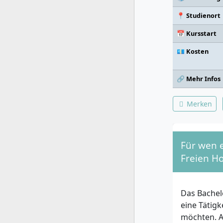
📍 Studienort
📅 Kursstart
💶 Kosten
🔗 Mehr Infos
Merken
Für wen 
Freien Ho
Das Bachel
eine Tätigk
möchten. 