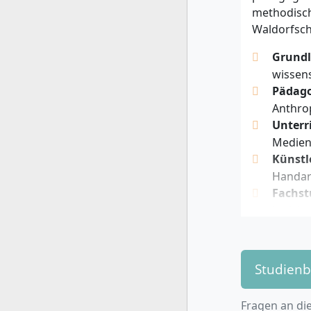
anthroposo
methodisch
Teamgeist 
Waldorfsch
zu praktis
künstleris
Grundl
Voraussetz
wissens
Pädago
Anthro
Unterr
Medien
Künstl
Handarb
Fachst
individ
Naturw
im Unte
Soziale
Studien
Organis
Bachel
Fragen an die