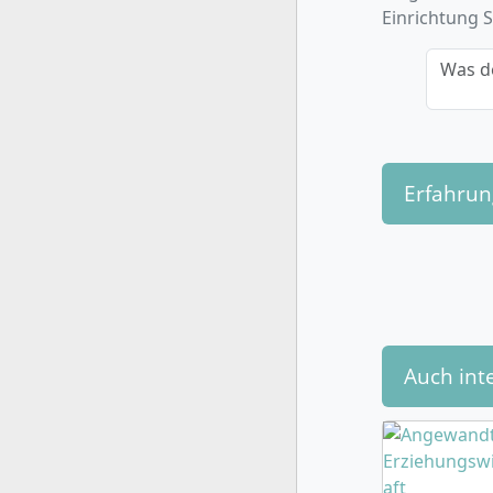
Themas
Einrichtung 
Du erwirbs
Was d
auf den Be
sind.
Erfahru
Wie ist d
Das Bachel
regulären 
jährlich i
Auch int
Erstes 
Pädagog
Bildun
Zweite