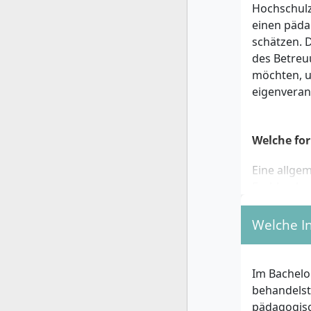
Hochschulz
einen päda
schätzen. 
des Betreu
möchten, u
eigenveran
Welche for
Eine allge
Fachhochsch
mit Meiste
Abschlüsse
Welche I
eine studi
Vorstudien
Im Bachelo
Du solltes
behandelst
pädagogisc
pädagogisc