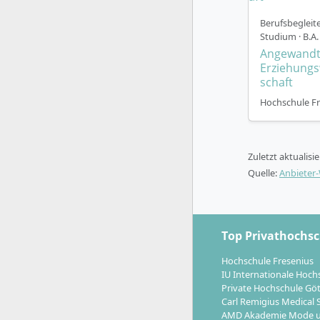
mindest
Berufsbegleit
Englisc
Studium · B.A.
Drittes
Angewand
entwic
Erziehungs
schaft
und Vor
Kulturp
Hochschule Fr
Laufen
handlun
optimal
Zuletzt aktualisi
Quelle:
Anbieter
Der Studie
sowie prak
Top Privathochs
Hochschule Fresenius
IU Internationale Hoch
Welche B
Private Hochschule Gö
Carl Remigius Medical 
AMD Akademie Mode u