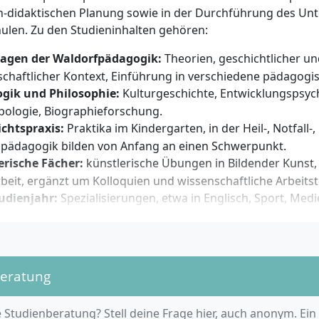
phischen Grundlagen der Waldorfpädagogik, Empathiefäh
-didaktischen Planung sowie in der Durchführung des Unt
sind wichtig. Eigeninitiative, Verantwortungsbewusstsein s
ulen. Zu den Studieninhalten gehören:
chen Übungen und Projekten werden erwartet. Vorkenntnis
chen, handwerklichen oder musischen Bereichen sind hilfrei
agen der Waldorfpädagogik:
Theorien, geschichtlicher un
ung.
chaftlicher Kontext, Einführung in verschiedene pädagogi
gik und Philosophie:
Kulturgeschichte, Entwicklungspsyc
pologie, Biographieforschung.
ichtspraxis:
Praktika im Kindergarten, in der Heil-, Notfall-,
pädagogik bilden von Anfang an einen Schwerpunkt.
erische Fächer:
künstlerische Übungen in Bildender Kunst,
eit, ergänzt um Kolloquien und wissenschaftliche Arbeits
udienjahr:
Spezialisierungen, etwa in Englisch, Sport, Med
uelle Vertiefungen nach Wahl.
issenschaften und Mathematik:
Grundlagen für pädago
rrichtsalltag.
 und kulturelle Praxis:
Teilnahme an Projekten mit sozialem
beratung
ation von außerschulischen Projekten wie einem Ferienlag
orarbeit:
Eigenständige wissenschaftliche Bearbeitung ein
 Studienberatung? Stell deine Frage hier, auch anonym. Ein