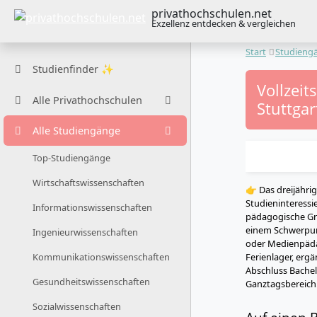
privathochschulen.net
Exzellenz entdecken & vergleichen
Start
Studieng
Studienfinder ✨
Vollzeit
Alle Privathochschulen
Stuttgar
Alle Studiengänge
Top-Studiengänge
Wirtschaftswissenschaften
👉 Das dreijähri
Studieninteressi
Informationswissenschaften
pädagogische Gru
einem Schwerpunk
Ingenieurwissenschaften
oder Medienpädag
Ferienlager, ergä
Kommunikationswissenschaften
Abschluss Bachelo
Gesundheitswissenschaften
Ganztagsbereich
Sozialwissenschaften