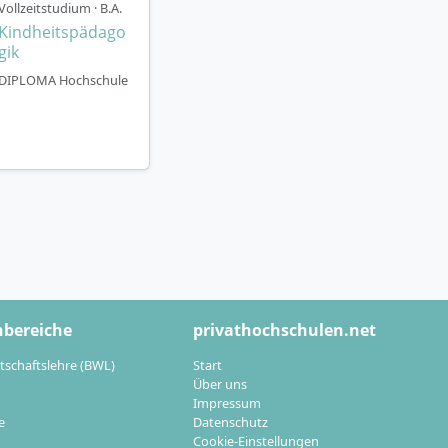
Vollzeitstudium · B.A.
Kunst, Musik,
Kindheitspädago
gik
DIPLOMA Hochschule
 Praxisphasen
em Kunst- und
.
isbezug soll dich
, künstlerische
hbereiche
privathochschulen.net
tschaftslehre (BWL)
Start
Über uns
pädagogik?
Impressum
e
Datenschutz
Cookie-Einstellungen