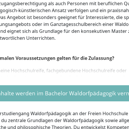
ugangsberechtigung als auch Personen mit beruflichen Qua
gogisch-künstlerischen Ansatz verfolgen und ein praxisna
Das Angebot ist besonders geeignet für Interessierte, die 
ungsangebots oder im Ganztagesschulbereich einer Waldor
nd eignet sich als Grundlage für den konsekutiven Master
twortlichen Unterrichten.
malen Voraussetzungen gelten für die Zulassung?
meine Hochschulreife, fachgebundene Hochschulreife oder
ulreife ist Voraussetzung für die Zulassung. Auch beruflic
rprüfung, gleichwertiger Aufstiegsfortbildung oder vergle
n können aufgenommen werden. In Ausnahmefällen ist ei
nhalte werden im Bachelor Waldorfpädagogik vermi
enbegleitende Eignungsprüfung oder ein Probestudium mög
leistung im pädagogischen Bereich wird nicht verlangt.
rstudiengang Waldorfpädagogik an der Freien Hochschule 
t Freude am Umgang mit Kindern und Jugendlichen mitbring
 du zentrale Grundlagen der Waldorfpädagogik sowie allg
he, soziale und künstlerische Themen interessieren. Offenh
he und philosophische Theorien. Du entwickelst Kompeten