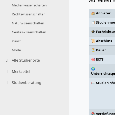
Auf einen B
Medienwissenschaften
🏫 Anbieter
Rechtswissenschaften
📋 Studienmod
Naturwissenschaften
🎓 Fachrichtu
Geisteswissenschaften
📜 Abschluss
Kunst
⏳ Dauer
Mode
🎯 ECTS
Alle Studienorte
🌍
Merkzettel
Unterrichtssp
Studienberatung
📖 Studieninh
📚 Vertiefung