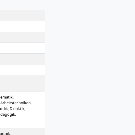
hematik,
 Arbeitstechniken,
dik, Didaktik,
ädagogik,
agogik