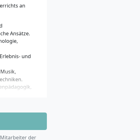
igkeit und
errichts an
owie Bereitschaft
se in
ch, aber keine
d
sche Ansätze.
hologie,
 Erlebnis- und
 Musik,
techniken.
ienpädagogik,
gisches Handeln
 Fokus, z. B.
er.
es relevanten
 Mitarbeiter der