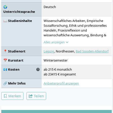
🌍
Deutsch
Unterrichtssprache
📖 Studieninhalte
Wissenschaftliches Arbeiten, Empirische
Sozialforschung, Ethik und professionelles
Handeln, Praxisreflexion und
wissenschaftliche Auswertung, Bindung &
Eingewöhnung, Kommunikation und
Alles anzeigen
Rhetorik, Gesprächsführung, Teamarbeit &
Konfliktmanagement, Biografiearbeit und
📍 Studienort
Leipzig
, Nordhessen,
Bad Sooden-Allendorf
Persönlichkeitsbildung, Anregung
kindlicher Spieltätigkeit, Projektarbeit in der
📅 Kursstart
Wintersemester
frühen Bildung, Raumgestaltung als
pädagogisches Element, Inklusive
💶 Kosten
ab 215 € monatlich
Pädagogik, Übergang Kita – Grundschule,
ab 23415 € insgesamt
Vorschulpädagogik, Kindheitspädagogik im
schulischen Kontext, Kooperation mit
🔗 Mehr Infos
Anbieterprofil anzeigen
Schulen und Bildungspartnern
Merken
Teilen