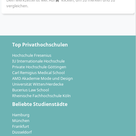
Dein Merkzettel ist leer. Auf
klicken, um zu merken und zu
Verlängerung der Studienzeit um bis zu vier
vergleichen.
Semester
Das Studium vereint fundierte Theorie mit
umfangreichen Praxiserfahrungen und fördert den
Austausch in Kursgruppen vor Ort.
Top Privathochschulen
Hochschule Fresenius
IU Internationale Hochschule
Private Hochschule Göttingen
Welche Karrierewege stehen Dir mit dem
Carl Remigius Medical School
AMD Akademie Mode und Design
Bachelor Kindheitspädagogik offen?
Universität Witten/Herdecke
Bucerius Law School
Rheinische Fachhochschule Köln
Mit dem Abschluss Bachelor of Arts
Beliebte Studienstädte
Kindheitspädagogik verfügst Du über eine staatlich
Hamburg
anerkannte Qualifikation, die vielfältige berufliche
München
Perspektiven eröffnet. Typische Tätigkeitsfelder für
Frankfurt
Absolventinnen und Absolventen sind:
Düsseldorf