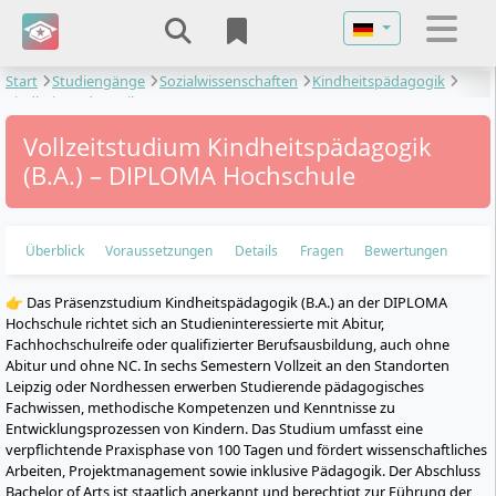
Sprache auswähl
Start
Studiengänge
Sozialwissenschaften
Kindheitspädagogik
Kindheitspädagogik
Vollzeitstudium Kindheitspädagogik
(B.A.) – DIPLOMA Hochschule
Überblick
Voraussetzungen
Details
Fragen
Bewertungen
👉 Das Präsenzstudium Kindheitspädagogik (B.A.) an der DIPLOMA
Hochschule richtet sich an Studieninteressierte mit Abitur,
Fachhochschulreife oder qualifizierter Berufsausbildung, auch ohne
Abitur und ohne NC. In sechs Semestern Vollzeit an den Standorten
Leipzig oder Nordhessen erwerben Studierende pädagogisches
Fachwissen, methodische Kompetenzen und Kenntnisse zu
Entwicklungsprozessen von Kindern. Das Studium umfasst eine
verpflichtende Praxisphase von 100 Tagen und fördert wissenschaftliches
Arbeiten, Projektmanagement sowie inklusive Pädagogik. Der Abschluss
Bachelor of Arts ist staatlich anerkannt und berechtigt zur Führung der