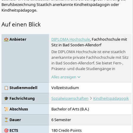
Berufsbezeichnung Staatlich anerkannte Kindheitspädagogin oder
Kindheitspädagoge.
Auf einen Blick
🏫 Anbieter
DIPLOMA Hochschule
, Fachhochschule mit
Sitz in Bad Sooden-Allendorf
Die DIPLOMA Hochschule ist eine staatlich
anerkannte private Fachhochschule mit Sitz
in Bad Sooden-Allendorf. Sie bietet Fern-,
Präsenz- und duale Studiengänge in
Gesundheit, Psychologie, Sozialem,
Alles anzeigen
Wirtschaft, Technik und Gestaltung. Das
Fernstudium verbindet selbstständiges
📋 Studienmodell
Vollzeitstudium
Lernen mit festen Studiengruppen und
Live-Seminaren. Präsenzstudierende lernen
🎓 Fachrichtung
Sozialwissenschaften
Kindheitspädagogik
am Campus Nordhessen oder in Leipzig.
📜 Abschluss
Bachelor of Arts (B.A.)
⏳ Dauer
6 Semester
🎯 ECTS
180 Credit-Points