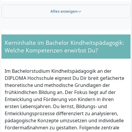
Beispiel in Kitas, Grundschulen, inklusiven
Einrichtungen oder bei freien Trägern.
Alles anzeigen
Welche formalen Kriterien gelten für die Zulassung?
Eine Zulassung zum Bachelorstudiengang
Kerninhalte im Bachelor Kindheitspädagogik:
Kindheitspädagogik (B.A.) ist auf mehreren Wegen
Welche Kompetenzen erwirbst Du?
möglich. Du erfüllst die Voraussetzungen, wenn du
eine
der folgenden Kriterien nachweist:
Im Bachelorstudium Kindheitspädagogik an der
Allgemeine Hochschulreife (Abitur)
DIPLOMA Hochschule eignest Du Dir breit gefächerte
Fachhochschulreife
theoretische und methodische Grundlagen der
Bestandene Meisterprüfung
frühkindlichen Bildung an. Der Fokus liegt auf der
Mittlerer Schulabschluss (mindestens
Entwicklung und Förderung von Kindern in ihren
Realschulabschluss)
und
qualifizierter Abschluss
ersten Lebensjahren. Du lernst, Bildungs- und
einer anerkannten Berufsausbildung (mindestens
Entwicklungsprozesse differenziert zu analysieren,
3-jährig, Abschlussnote 2,5 oder besser)
pädagogische Konzepte umzusetzen und individuelle
Abschluss einer beruflichen Aufstiegsfortbildung
Fördermaßnahmen zu gestalten. Folgende zentrale
(mindestens 400 Unterrichtsstunden), einer