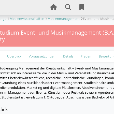
änge
Medienwissenschaften
Medienmanagement
Event- und Musikm
tstudium Event- und Musikmanagement (B.A.
ty
Überblick
Voraussetzungen
Details
Fragen
Bewertun
studiengang Management der Kreativwirtschaft – Event- und Musikmanage
 richtet sich an Interessierte, die in der Musik- und Veranstaltungsbranche
ittelt betriebswirtschaftliche, rechtliche und technische Grundlagen, komb
er Gründung eines Musiklabels oder Eventmanagement. Studieninhalte um
dienproduktion, Marketing und digitale Plattformen. Absolventinnen und A
iten im Management von Events, Künstlern oder Festivals sowie in Agentu
. Studienstart ist jeweils zum 1. Oktober, der Abschluss ist ein Bachelor of Art
lick