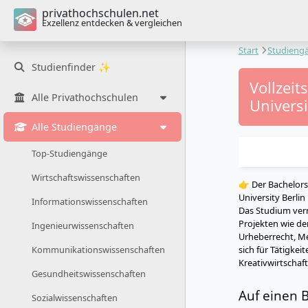
privathochschulen.net
Exzellenz entdecken & vergleichen
Start
Studieng
Studienfinder ✨
Vollzei
Alle Privathochschulen
Universi
Alle Studiengänge
Top-Studiengänge
Wirtschaftswissenschaften
👉 Der Bachelor
University Berlin
Informationswissenschaften
Das Studium verm
Projekten wie d
Ingenieurwissenschaften
Urheberrecht, Me
sich für Tätigke
Kommunikationswissenschaften
Kreativwirtschaft
Gesundheitswissenschaften
Auf einen B
Sozialwissenschaften