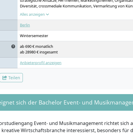
strategische Ansätze, HR-Themen, Marketingthemen, Organisat
Diversität, crossmediale Kommunikation, Vermarktung von Küns
digitale Plattformen, Medienproduktion (Audio-, Licht- und Kam
Alles anzeigen
Liveproduktion (Show, Event), Eventmanagement, Projektman
Durchführung von Veranstaltungen, Kommunikationsfähigkeite
Berlin
Rhetorik, Networking, Praktikum, Auslandssemester
Wintersemester
ab 690 € monatlich
ab 28980 € insgesamt
Anbieterprofil anzeigen
Teilen
eignet sich der Bachelor Event- und Musikmanag
orstudiengang Event- und Musikmanagement richtet sich a
e kreative Wirtschaftsbranche interessierst, besonders für 