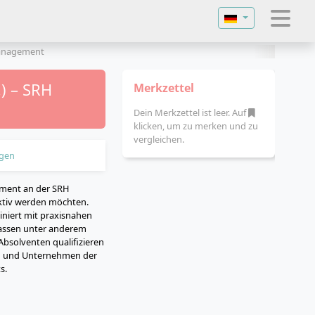
Sprache auswähl
anagement
) – SRH
Merkzettel
Dein Merkzettel ist leer. Auf
klicken, um zu merken und zu
vergleichen.
gen
ment an der SRH
 aktiv werden möchten.
iniert mit praxisnahen
fassen unter anderem
bsolventen qualifizieren
ren und Unternehmen der
s.