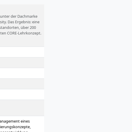
n unter der Dachmarke
ity. Das Ergebnis: eine
standorten, über 200
ten CORE-Lehrkonzept.
 und auf Englisch.
Management eines
zierungskonzepte,