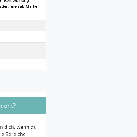
ionsentwicklung,
tler:innen als Marke,
eratechnik), Online-
agement, Planung und
n, Körpersprache und
ement?
n dich, wenn du
die Bereiche