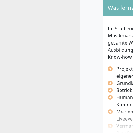
Motivat
Was lern
deinen 
Lebensl
Ausweis
Im Studien
Card)
Musikmanag
Nachwe
gesamte We
Ausbildung
Nach Einre
Know-how 
ein. Bei er
Projek
eigene
Welche per
Grundl
Betrieb
Interes
Human 
Prozes
Kommu
Organi
Medienp
Kommun
Liveeve
Mensc
Vermar
Kreativ