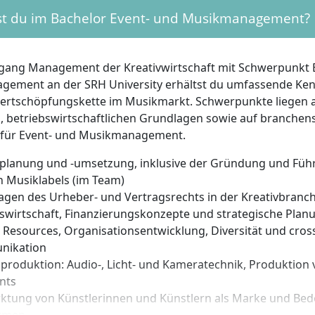
ionsschreiben (1 Seite, maximal 1.800 Zeichen, Bezug zum
st du im Bachelor Event- und Musikmanagement?
beruflichen Zielen)
auf mit aktuellem Passfoto
kopie (bei internationalen Bewerberinnen und Bewerbern: 
gang Management der Kreativwirtschaft mit Schwerpunkt 
ement an der SRH University erhältst du umfassende Kenn
is ausreichender Deutschkenntnisse
rtschöpfungskette im Musikmarkt. Schwerpunkte liegen a
, betriebswirtschaftlichen Grundlagen sowie auf branchen
ichung der Unterlagen lädst dich die Hochschule zu eine
für Event- und Musikmanagement.
folgreichem Verlauf erhältst du ein Studienplatzangebot.
tplanung und -umsetzung, inklusive der Gründung und Füh
n Musiklabels (im Team)
sönlichen Voraussetzungen und Eigenschaften sind hilf
agen des Urheber- und Vertragsrechts in der Kreativbranc
swirtschaft, Finanzierungskonzepte und strategische Plan
se an Musik, Medien und Veranstaltungen sowie an betrieb
Resources, Organisationsentwicklung, Diversität und cros
sen
nikation
sationsgeschick und Verantwortungsbewusstsein
roduktion: Audio-, Licht- und Kameratechnik, Produktion 
ikationsfähigkeit und Freude an Teamarbeit sowie am Ve
nts
hen
ktung von Künstlerinnen und Künstlern als Marke und Bede
ität und Engagement für innovative Projekte