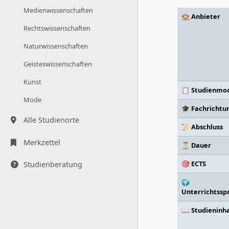
Medienwissenschaften
🏫 Anbieter
Rechtswissenschaften
Naturwissenschaften
Geisteswissenschaften
Kunst
📋 Studienmod
Mode
🎓 Fachrichtu
Alle Studienorte
📜 Abschluss
Merkzettel
⏳ Dauer
🎯 ECTS
Studienberatung
🌍
Unterrichtssp
📖 Studieninh