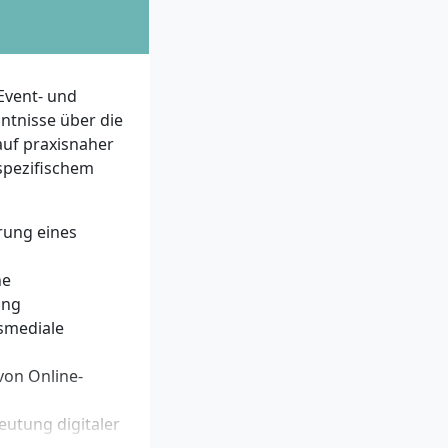
 Studium und zu
National Identity
Event- und
tnisse über die
uf praxisnaher
spezifischem
m Auswahlgespräch
rung eines
reich?
he
ung
swirtschaftlichen
smediale
von Online-
rnetzen mit
utung digitaler