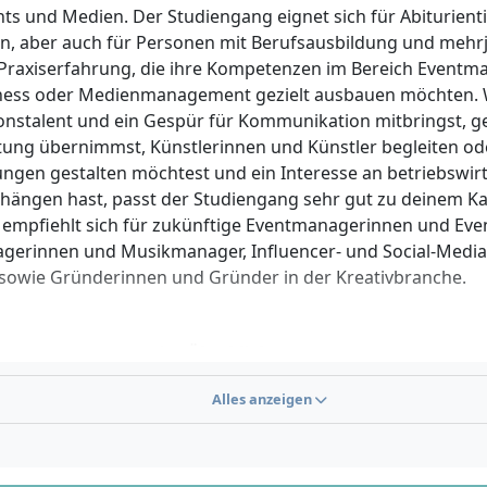
nts und Medien. Der Studiengang eignet sich für Abiturien
en, aber auch für Personen mit Berufsausbildung und mehr
 Praxiserfahrung, die ihre Kompetenzen im Bereich Event
ness oder Medienmanagement gezielt ausbauen möchten.
onstalent und ein Gespür für Kommunikation mitbringst, g
ung übernimmst, Künstlerinnen und Künstler begleiten od
ungen gestalten möchtest und ein Interesse an betriebswirt
ngen hast, passt der Studiengang sehr gut zu deinem Ka
mpfiehlt sich für zukünftige Eventmanagerinnen und Eve
erinnen und Musikmanager, Influencer- und Social-Media-
 sowie Gründerinnen und Gründer in der Kreativbranche.
svoraussetzungen im Überblick
ine Hochschulreife (Abitur), fachgebundene Hochschulreif
Alles anzeigen
chschulreife
tiv: eine mindestens zweijährige abgeschlossene Berufsau
tens drei Jahre Berufserfahrung
sowie
bestandene Eignun