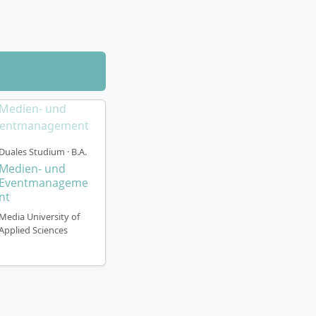
ppen, arbeitest
 aktives Lernen.
usiklabels oder
ktion), Event-
raktika oder
itern.
tiv- und
zum aktuellen
Duales Studium · B.A.
Medien- und
Eventmanageme
erung von Fach-,
nt
unden sorgen für
Media University of
Applied Sciences