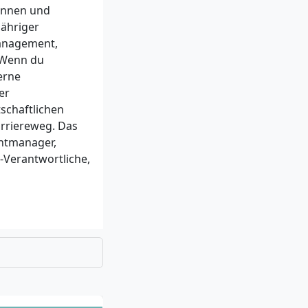
tinnen und
jähriger
management,
 Wenn du
erne
er
schaftlichen
rriereweg. Das
ntmanager,
Verantwortliche,
e oder
sbildung
und
gsprüfung