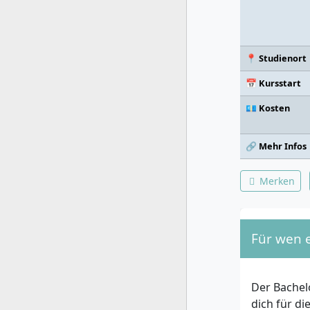
📍 Studienort
📅 Kursstart
💶 Kosten
🔗 Mehr Infos
Merken
Für wen 
Der Bachel
dich für di