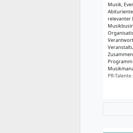
Musik, Eve
Abiturient
relevanter
Musikbusi
Organisati
Verantwort
Veranstalt
Zusammenhä
Programm e
Musikmanag
PR-Talente
Zulassung
Allgeme
Fachho
Alterna
mindes