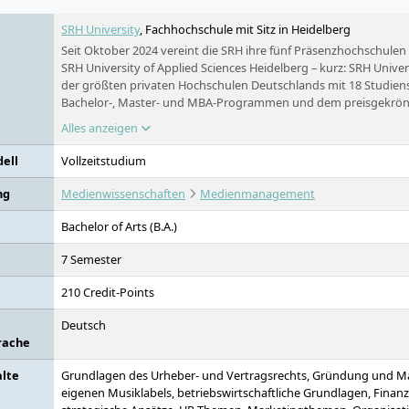
SRH University
, Fachhochschule mit Sitz in Heidelberg
Seit Oktober 2024 vereint die SRH ihre fünf Präsenzhochschule
SRH University of Applied Sciences Heidelberg – kurz: SRH Univers
der größten privaten Hochschulen Deutschlands mit 18 Studien
Bachelor-, Master- und MBA-Programmen und dem preisgekrön
Studieren ohne NC, in kleinen Gruppen, praxisnah – auf Deutsch
Alles anzeigen
ell
Vollzeitstudium
ng
Medienwissenschaften
Medienmanagement
Bachelor of Arts (B.A.)
7 Semester
210 Credit-Points
Deutsch
rache
alte
Grundlagen des Urheber- und Vertragsrechts, Gründung und 
eigenen Musiklabels, betriebswirtschaftliche Grundlagen, Finan