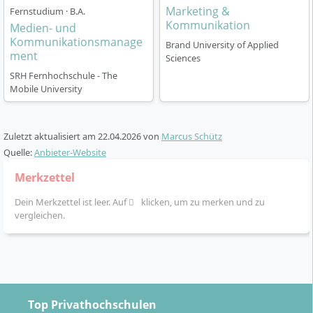
Marketing &
Fernstudium · B.A.
Kommunikation
Medien- und
Kommunikationsmanage
Brand University of Applied
Wie ist der Ablauf des Studiums organisiert?
ment
Sciences
SRH Fernhochschule - The
Mobile University
Das Studium ist nach dem sogenannten
„Kompetenzstudium“-Modell aufgebaut, das hohe
Flexibilität, digitale Selbstlernphasen und intensive
Zuletzt aktualisiert am
22.04.2026
von
Marcus Schütz
Praxisanbindung verbindet. Du kannst aus zwei
Quelle:
Anbieter-Website
Organisationsformen wählen:
Merkzettel
Studium Plus (berufsbegleitend):
Semi-virtuelles
Dein Merkzettel ist leer. Auf
klicken, um zu merken und zu
Modell mit Online-Lernplattform und ca. 10
vergleichen.
Präsenzworkshops pro Semester. Ideal, wenn du
Beruf, Freizeit und Studium flexibel kombinieren
möchtest. Die Praxisanteile sind im Studium fest
verankert (inklusive eigenem Praxissemester und
praktischen Teamprojekten).
Top Privathochschulen