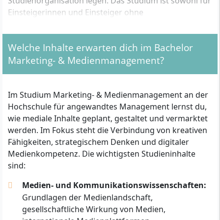
Studienorganisation legen. Das Studium ist sowohl für
Einsteigerinnen und Einsteiger ohne
branchenspezifische Berufserfahrung als auch für
Personen mit ersten Praxiserfahrungen in Medien,
Welche Inhalte erwarten dich im Bachelor
Marketing, Kommunikation oder verwandten Feldern
Marketing- & Medienmanagement?
geeignet.
Welche formalen Zugangsvoraussetzungen musst
Im Studium Marketing- & Medienmanagement an der
du erfüllen?
Hochschule für angewandtes Management lernst du,
wie mediale Inhalte geplant, gestaltet und vermarktet
Für die Aufnahme gelten folgende
werden. Im Fokus steht die Verbindung von kreativen
Zulassungsvoraussetzungen:
Fähigkeiten, strategischem Denken und digitaler
Medienkompetenz. Die wichtigsten Studieninhalte
Allgemeine Hochschulreife (Abitur) oder
sind:
Fachhochschulreife (Fachabitur, bundesweit
anerkannt) oder
Medien- und Kommunikationswissenschaften:
Studieren ohne Abitur mit Berufserfahrung:
Grundlagen der Medienlandschaft,
Möglich durch Nachweis einer fachbezogenen
gesellschaftliche Wirkung von Medien,
Berufsausbildung mit anschließend mindestens 3