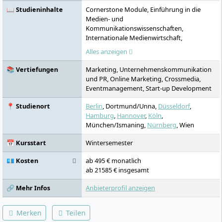
📖 Studieninhalte
Cornerstone Module, Einführung in die
Medien- und
Kommunikationswissenschaften,
Internationale Medienwirtschaft,
Personality Development, Problem Solving
Alles anzeigen
& Decision Making, Transfermodul 1:
Fallstudie Media, Medienpsychologie,
📚 Vertiefungen
Marketing, Unternehmenskommunikation
Medienformate Printmedien und Digital
und PR, Online Marketing, Crossmedia,
Business Modelle, Medienkonzeption und -
Eventmanagement, Start-up Development
gestaltung, Professional Communication &
Team Development, Transfermodul 2:
📍 Studienort
Berlin
, Dortmund/Unna,
Düsseldorf
,
Projekt Online-Medien, Digitales Marketing,
Hamburg
,
Hannover
,
Köln
,
Internes und externes Rechnungswesen,
München/Ismaning,
Nürnberg
, Wien
Personal, Global Challenges and Future
Skills, Transfermodul 3: Premiumseminar TV,
📅 Kursstart
Wintersemester
Medienrecht und Medienethik,
Geschäftsmodelle der Medienbranche,
💶 Kosten
ab 495 € monatlich
Organisation, Transfermodul 4: Projekt
ab 21585 € insgesamt
Crossmedia, Spezialisierung, Action
🔗 Mehr Infos
Anbieterprofil anzeigen
Learning/Schwerpunktprojekt, Design the
Future, Journal Club, Vertiefende
Forschungsmethoden, Bachelorarbeit,
Merken
Teilen
Praxissemester