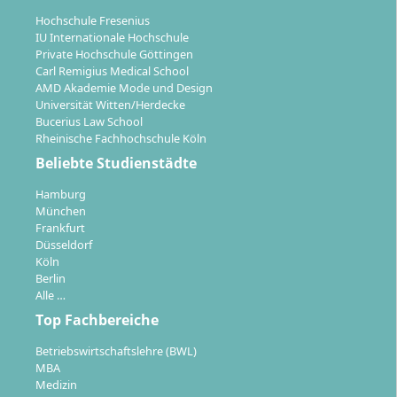
Dual Plus (duales Studium):
Hier verbringst du
Hochschule Fresenius
bis zu 42 % deiner Studienzeit im Unternehmen.
IU Internationale Hochschule
Die restliche Zeit nutzt du für die Online-Module
Private Hochschule Göttingen
und Workshops. Die Studiengebühren übernimmt
Carl Remigius Medical School
das Partnerunternehmen, zusätzlich erhältst du
AMD Akademie Mode und Design
Universität Witten/Herdecke
ein Gehalt.
Bucerius Law School
Rheinische Fachhochschule Köln
Das Curriculum erstreckt sich über 7 Semester (210
Beliebte Studienstädte
ECTS) und ist modular aufgebaut. In jedem Semester
bearbeitest du mehrere Praxisprojekte – etwa die
Hamburg
Entwicklung eines crossmedialen
München
Kampagnenkonzepts, TV-Produktionen oder dein
Frankfurt
Düsseldorf
eigenes Online-Projekt. Ein 6-monatiges
Köln
Praxissemester kann flexibel während des Studiums
Berlin
absolviert werden. Am Ende steht die Bachelorarbeit
Alle …
mit thematischem Fokus auf Medien- oder
Top Fachbereiche
Marketingmanagement.
Betriebswirtschaftslehre (BWL)
MBA
Medizin