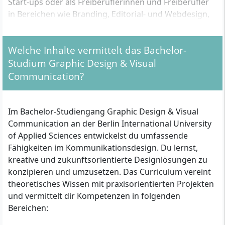
Start-ups oder als Freiberuflerinnen und Freiberufler
in Bereichen wie Branding, Editorial- und Webdesign,
Motion Graphics oder Kommunikationsdesign.
Welche Inhalte vermittelt das Bachelor-
Welche formalen Zulassungsvoraussetzungen
Studium Graphic Design & Visual
gelten?
Communication?
Für die Zulassung benötigst du einen der folgenden
Abschlüsse:
Im Bachelor-Studiengang Graphic Design & Visual
Communication an der Berlin International University
Allgemeine Hochschulreife (Abitur) oder
of Applied Sciences entwickelst du umfassende
Fachhochschulreife
Fähigkeiten im Kommunikationsdesign. Du lernst,
Ein als gleichwertig anerkanntes internationales
kreative und zukunftsorientierte Designlösungen zu
Zeugnis (z. B. US High School Diploma,
konzipieren und umzusetzen. Das Curriculum vereint
International Baccalaureate, GCE A-Levels), geprüft
theoretisches Wissen mit praxisorientierten Projekten
durch die ZAB oder gemäß Anabin/DAAD-
und vermittelt dir Kompetenzen in folgenden
Datenbank
Bereichen:
Bei fehlender direkter
Hochschulzugangsberechtigung ggf. erfolgreiche