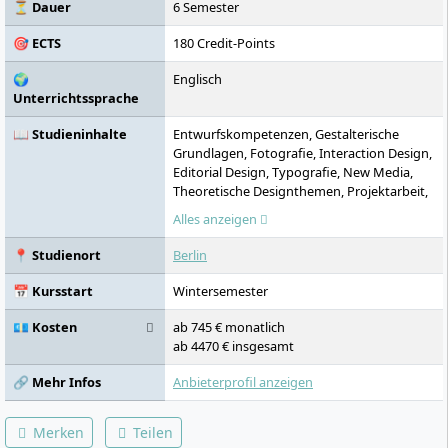
akkreditiert.
⏳ Dauer
6 Semester
🎯 ECTS
180 Credit-Points
🌍
Englisch
Unterrichtssprache
📖 Studieninhalte
Entwurfskompetenzen, Gestalterische
Grundlagen, Fotografie, Interaction Design,
Editorial Design, Typografie, New Media,
Theoretische Designthemen, Projektarbeit,
Bachelorarbeit mit Designprojekt
Alles anzeigen
📍 Studienort
Berlin
📅 Kursstart
Wintersemester
💶 Kosten
ab 745 € monatlich
ab 4470 € insgesamt
🔗 Mehr Infos
Anbieterprofil anzeigen
Merken
Teilen