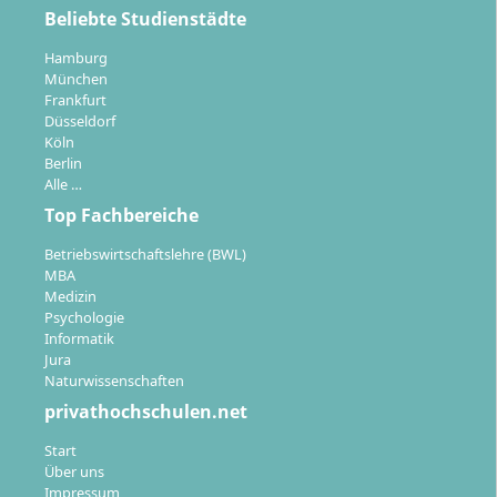
der Berliner Kreativszene sind zentrale Bestandteile.
Beliebte Studienstädte
Hamburg
München
Frankfurt
Düsseldorf
Köln
Welche beruflichen Möglichkeiten eröffnet
Berlin
der Studiengang?
Alle …
Top Fachbereiche
Absolventinnen und Absolventen des Studiengangs
Betriebswirtschaftslehre (BWL)
MBA
übernimmt nach Abschluss vielfältige Aufgaben in der
Medizin
Design- und Kommunikationsbranche. Typische
Psychologie
Berufsfelder sind insbesondere:
Informatik
Jura
Grafikdesign in Studios und Agenturen
Naturwissenschaften
Branding- und Markenentwicklung
privathochschulen.net
Interaction Design, UX- und UI-Design für digitale
Start
Produkte
Über uns
Informationsdesign und Datenvisualisierung
Impressum