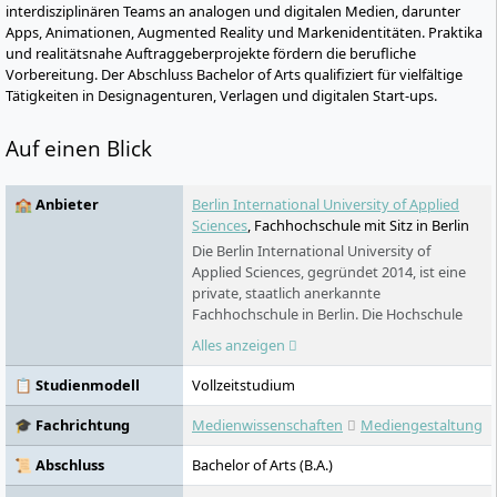
interdisziplinären Teams an analogen und digitalen Medien, darunter
Apps, Animationen, Augmented Reality und Markenidentitäten. Praktika
und realitätsnahe Auftraggeberprojekte fördern die berufliche
Vorbereitung. Der Abschluss Bachelor of Arts qualifiziert für vielfältige
Tätigkeiten in Designagenturen, Verlagen und digitalen Start-ups.
Auf einen Blick
🏫 Anbieter
Berlin International University of Applied
Sciences
, Fachhochschule mit Sitz in Berlin
Die Berlin International University of
Applied Sciences, gegründet 2014, ist eine
private, staatlich anerkannte
Fachhochschule in Berlin. Die Hochschule
bietet englischsprachige Bachelor- und
Alles anzeigen
Masterstudiengänge in Architektur, Design,
Wirtschaft und Data Science an. Sie zeichnet
📋 Studienmodell
Vollzeitstudium
sich durch ihre internationale Ausrichtung
mit Studierenden aus über 92 Ländern
🎓 Fachrichtung
Medienwissenschaften
Mediengestaltung
sowie durch ihr weltweites Netzwerk aus.
Alle Programme sind durch die
📜 Abschluss
Bachelor of Arts (B.A.)
Akkreditierungsagentur ACQUIN