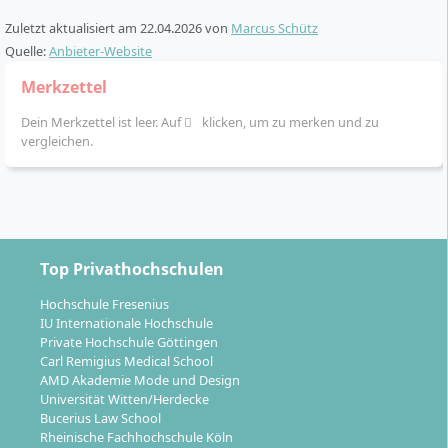
1. Studienjahr:
Grundlagenvermittlung in Design,
Zuletzt aktualisiert am
22.04.2026
von
Marcus Schütz
Typografie, Fotografie, Editorial Design,
Quelle:
Anbieter-Website
Interaction Design und theoretische Basisfächer
2. Studienjahr:
Vertiefung strategischer, kreativer
Merkzettel
und interkultureller Fähigkeiten, Bearbeitung
Dein Merkzettel ist leer. Auf
klicken, um zu merken und zu
komplexer Projektaufgaben und Designsysteme,
vergleichen.
Fokussierung auf gesellschaftlich relevante Fragen
3. Studienjahr:
Durchführung eines
interdisziplinären Teamprojekts für reale
Kundinnen und Kunden, Absolvierung eines
Pflichtpraktikums, Forschung, Bachelorarbeit
Top Privathochschulen
inklusive eigenem Designprojekt und
Vorbereitung auf den Berufseinstieg
Hochschule Fresenius
IU Internationale Hochschule
Die Lehre erfolgt projektbasiert – du arbeitest sowohl
Private Hochschule Göttingen
Carl Remigius Medical School
eigenständig als auch im Team. Semesterbezogene
AMD Akademie Mode und Design
Module wechseln zwischen Theorie, Praxis und
Universität Witten/Herdecke
Reflexion. Regelmäßige Präsentationen, interaktive
Bucerius Law School
Seminare und der direkte Kontakt zu Lehrenden und
Rheinische Fachhochschule Köln