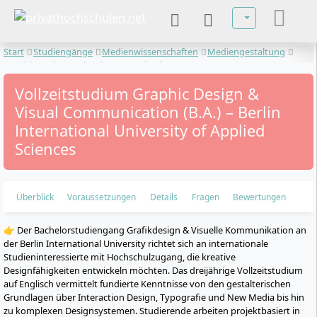
Sprache auswä
Start
Studiengänge
Medienwissenschaften
Mediengestaltung
Graphic Design & Visual Communication
Vollzeitstudium Graphic Design &
Visual Communication (B.A.) – Berlin
International University of Applied
Sciences
Überblick
Voraussetzungen
Details
Fragen
Bewertungen
👉 Der Bachelorstudiengang Grafikdesign & Visuelle Kommunikation an
der Berlin International University richtet sich an internationale
Studieninteressierte mit Hochschulzugang, die kreative
Designfähigkeiten entwickeln möchten. Das dreijährige Vollzeitstudium
auf Englisch vermittelt fundierte Kenntnisse von den gestalterischen
Grundlagen über Interaction Design, Typografie und New Media bis hin
zu komplexen Designsystemen. Studierende arbeiten projektbasiert in