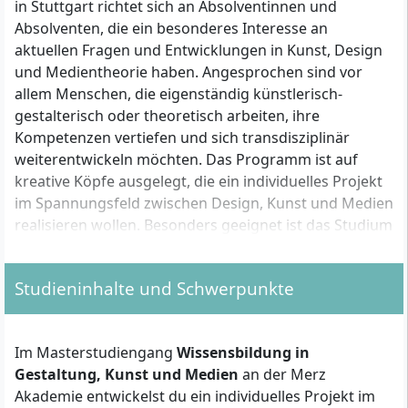
in Stuttgart richtet sich an Absolventinnen und
Absolventen, die ein besonderes Interesse an
aktuellen Fragen und Entwicklungen in Kunst, Design
und Medientheorie haben. Angesprochen sind vor
allem Menschen, die eigenständig künstlerisch-
gestalterisch oder theoretisch arbeiten, ihre
Kompetenzen vertiefen und sich transdisziplinär
weiterentwickeln möchten. Das Programm ist auf
kreative Köpfe ausgelegt, die ein individuelles Projekt
im Spannungsfeld zwischen Design, Kunst und Medien
realisieren wollen. Besonders geeignet ist das Studium
für Bachelorabsolventinnen und -absolventen mit
Fächern aus den Geisteswissenschaften, künstlerisch-
Studieninhalte und Schwerpunkte
gestalterischen Studiengängen oder den MINT-
Fächern sowie für alle, die eine reflektierte,
forschende Auseinandersetzung mit
Im Masterstudiengang
Wissensbildung in
gesellschaftlichen und technologischen
Gestaltung, Kunst und Medien
an der Merz
Herausforderungen suchen.
Akademie entwickelst du ein individuelles Projekt im