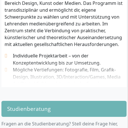
Bereich Design, Kunst oder Medien. Das Programm ist
transdisziplinär und ermöglicht dir, eigene
Zulassungsvoraussetzungen im Überblick
Schwerpunkte zu wählen und mit Unterstützung von
Abgeschlossenes Hochschulstudium: Erforderlich
Lehrenden medienübergreifend zu arbeiten. Im
ist ein Bachelorabschluss in einem
Zentrum steht die Verbindung von praktischer,
geisteswissenschaftlichen, künstlerisch-
künstlerischer und theoretischer Auseinandersetzung
gestalterischen oder MINT-Studiengang.
mit aktuellen gesellschaftlichen Herausforderungen.
Nachweis von 210 ECTS: Erfahrungsgemäß werden
Individuelle Projektarbeit – von der
für die unmittelbare Zulassung ein Studium mit
Konzeptentwicklung bis zur Umsetzung.
mindestens 210 ECTS vorausgesetzt.
Mögliche Vertiefungen: Fotografie, Film, Grafik-
Bachelorabschluss mit 180 ECTS: Bewerbende mit
Design, Illustration, 3D/Interaction/Games, Media
einem Bachelorabschluss und 180 ECTS müssen
Art/Digital Folklore, künstlerische Forschung.
ein Vorsemester mit zusätzlichen 30 ECTS an der
Auseinandersetzung mit „Experimental World
Merz Akademie absolvieren.
Building“ und „Experimental Documentary
Thematische Vorkenntnisse: Grundlegendes
Practice“.
Interesse und Kenntnisse im Bereich
Studienberatung
Interdisziplinäre Zusammenarbeit mit
zeitgenössischer Kunst, Design oder Film werden
Studierenden aus unterschiedlichen
erwartet.
Fragen an die Studienberatung? Stell deine Frage hier,
Fachbereichen.
Sprachkenntnisse: Die Unterrichtssprache ist