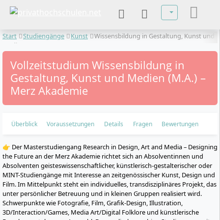
Sprache auswä
Start
Studiengänge
Kunst
Wissensbildung in Gestaltung, Kunst und
Medien
Vollzeitstudium Wissensbildung in
Gestaltung, Kunst und Medien (M.A.) –
Merz Akademie
Überblick
Voraussetzungen
Details
Fragen
Bewertungen
👉 Der Masterstudiengang Research in Design, Art and Media – Designing
the Future an der Merz Akademie richtet sich an Absolventinnen und
Absolventen geisteswissenschaftlicher, künstlerisch-gestalterischer oder
MINT-Studiengänge mit Interesse an zeitgenössischer Kunst, Design und
Film. Im Mittelpunkt steht ein individuelles, transdisziplinäres Projekt, das
unter persönlicher Betreuung und in kleinen Gruppen realisiert wird.
Schwerpunkte wie Fotografie, Film, Grafik-Design, Illustration,
3D/Interaction/Games, Media Art/Digital Folklore und künstlerische