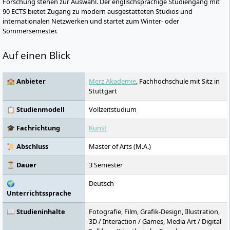
Forschung stehen zur Auswahl. Der englischsprachige Studiengang mit
90 ECTS bietet Zugang zu modern ausgestatteten Studios und
internationalen Netzwerken und startet zum Winter- oder
Sommersemester.
Auf einen Blick
🏫 Anbieter
Merz Akademie
, Fachhochschule mit Sitz in
Stuttgart
📋 Studienmodell
Vollzeitstudium
🎓 Fachrichtung
Kunst
📜 Abschluss
Master of Arts (M.A.)
⏳ Dauer
3 Semester
🌍
Deutsch
Unterrichtssprache
📖 Studieninhalte
Fotografie, Film, Grafik-Design, Illustration,
3D / Interaction / Games, Media Art / Digital