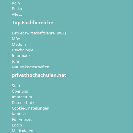
Köln
Berlin
Alle …
Studienort: Stuttgart
Top Fachbereiche
Betriebswirtschaftslehre (BWL)
Das Studium findet am Standort
Stuttgart
statt. Die
MBA
Merz Akademie bietet dir modern ausgestattete
Medizin
Psychologie
Studios, Labore und Werkstätten sowie einen
Informatik
persönlichen Austausch mit Lehrenden und
Jura
Mitstudierenden vor Ort.
Naturwissenschaften
privathochschulen.net
Zentrale Lage in Stuttgart.
Vielfältige Möglichkeiten zur künstlerischen und
Start
Über uns
medialen Praxis durch spezialisierte Räume und
Impressum
Technik.
Datenschutz
Netzwerkkontakte zu regionalen wie
Cookie-Einstellungen
internationalen Partnern der Hochschule.
Kontakt
Für Anbieter
Login
Mediadaten