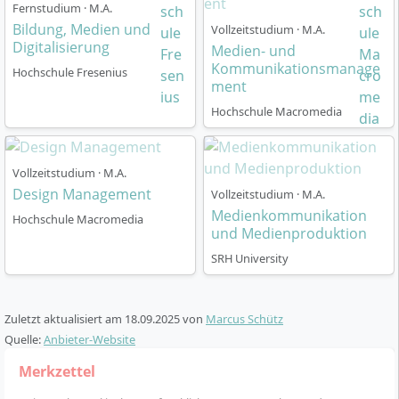
Fernstudium · M.A.
Sommersemester möglich.
Fachbereichen ist zentral, da das Curriculum auf
Bildung, Medien und
Vollzeitstudium · M.A.
Die Unterrichtssprache ist Englisch.
Synergien zwischen Kunst, Design, Medien und
Digitalisierung
Medien- und
Intensive Projektarbeit – dein persönliches Projekt
Theorie ausgelegt ist.
Kommunikationsmanage
Hochschule Fresenius
steht von der Bewerbung bis zum Abschluss im
Kommunikationsvermögen: Der Austausch mit
ment
Mittelpunkt.
Dozierenden und anderen Studierenden erfordert
Hochschule Macromedia
Individuelle Betreuung in kleinen Gruppen und
Kommunikationsfähigkeit auf hohem Niveau.
persönlicher Kontakt zu Dozentinnen und
Selbstorganisation: Das Masterstudium ist
Dozenten.
projektorientiert aufgebaut, daher ist
Vollzeitstudium · M.A.
Synergien mit anderen Disziplinen sind durch die
eigenverantwortliches Zeitmanagement wichtig.
Design Management
Vollzeitstudium · M.A.
enge Zusammenarbeit innerhalb der Merz
Medienkommunikation
Hochschule Macromedia
Akademie möglich.
und Medienproduktion
SRH University
Zuletzt aktualisiert am
18.09.2025
von
Marcus Schütz
Welche Berufschancen eröffnet der Master?
Quelle:
Anbieter-Website
Merkzettel