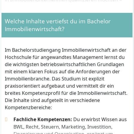
sowohl im klassischen Präsenzbereich als auch im
dualen Modell direkt in Kooperation mit
Welche Inhalte vertiefst du im Bachelor
Unternehmen.
Immobilienwirtschaft?
Welche formalen Zugangsvoraussetzungen gelten?
Im Bachelorstudiengang Immobilienwirtschaft an der
Du kannst dich für das Studium Immobilienwirtschaft
Hochschule für angewandtes Management lernst du
bewerben, wenn du eine der folgenden
die wichtigsten betriebswirtschaftlichen Grundlagen
Voraussetzungen erfüllst:
mit einem klaren Fokus auf die Anforderungen der
Immobilienbranche. Das Studium ist explizit
Allgemeine Hochschulreife (Abitur)
praxisorientiert aufgebaut und vermittelt dir ein
Fachhochschulreife (Fachabitur)
breites Kompetenzprofil für die Immobilienwirtschaft.
Studieren ohne Abitur mit anerkannter beruflicher
Die Inhalte sind aufgeteilt in verschiedene
Qualifikation und entsprechender
Kompetenzbereiche:
Berufserfahrung – Details hierzu regelt die
jeweilige Landeshochschulgesetzgebung
Fachliche Kompetenzen:
Du erwirbst Wissen aus
BWL, Recht, Steuern, Marketing, Investition,
Bereits erbrachte Prüfungsleistungen aus anderen