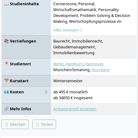
📖 Studieninhalte
Cornerstone, Personal,
Wirtschaftsmathematik, Personality
Development, Problem Solving & Decision
Making, Wertschöpfungsprozesse im
Immobilienunternehmen,
Alles anzeigen
Volkswirtschaftslehre, Marketing,
Bilanzierung und Bilanzpolitik, Professional
📚 Vertiefungen
Baurecht, Immobilienrecht,
Communication & Team Development,
Gebäudemanagement,
Immobilienbewertung, Organisation,
Immobilienbewertung
Kosten- und Leistungsrechnung, Recht,
Global Challenges and Future Skills,
📍 Studienort
Berlin
,
Hamburg
,
Hannover
,
Immobilienmarketing, Steuerrecht,
München/Ismaning,
Nürnberg
Investition und Finanzierung, Operations
Management, Nachhaltiges
📅 Kursstart
Wintersemester
Gebäudemanagement, Immobilienrecht,
Baurecht, Immobilienprojektentwicklung,
💶 Kosten
ab 495 € monatlich
Real Estate Investment und Finance, Projekt
ab 34650 € insgesamt
Design the Future, Journal Club,
🔗 Mehr Infos
Anbieterprofil anzeigen
Angewandte Forschungsmethoden,
Bachelorthesis, Praxissemester
Merken
Teilen