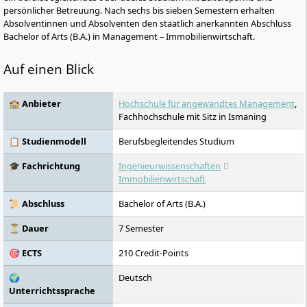
persönlicher Betreuung. Nach sechs bis sieben Semestern erhalten
Absolventinnen und Absolventen den staatlich anerkannten Abschluss
Bachelor of Arts (B.A.) in Management – Immobilienwirtschaft.
Auf einen Blick
🏫 Anbieter
Hochschule für angewandtes Management
,
Fachhochschule mit Sitz in Ismaning
📋 Studienmodell
Berufsbegleitendes Studium
🎓 Fachrichtung
Ingenieurwissenschaften
Immobilienwirtschaft
📜 Abschluss
Bachelor of Arts (B.A.)
⏳ Dauer
7 Semester
🎯 ECTS
210 Credit-Points
🌍
Deutsch
Unterrichtssprache