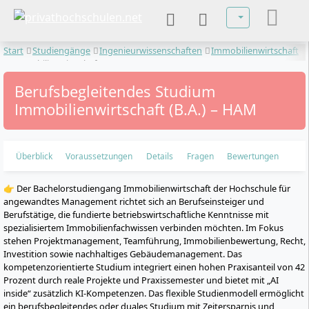
Sprache auswä
Start
Studiengänge
Ingenieurwissenschaften
Immobilienwirtschaft
Immobilienwirtschaft
Berufsbegleitendes Studium
Immobilienwirtschaft (B.A.) – HAM
Überblick
Voraussetzungen
Details
Fragen
Bewertungen
👉 Der Bachelorstudiengang Immobilienwirtschaft der Hochschule für
angewandtes Management richtet sich an Berufseinsteiger und
Berufstätige, die fundierte betriebswirtschaftliche Kenntnisse mit
spezialisiertem Immobilienfachwissen verbinden möchten. Im Fokus
stehen Projektmanagement, Teamführung, Immobilienbewertung, Recht,
Investition sowie nachhaltiges Gebäudemanagement. Das
kompetenzorientierte Studium integriert einen hohen Praxisanteil von 42
Prozent durch reale Projekte und Praxissemester und bietet mit „AI
inside“ zusätzlich KI-Kompetenzen. Das flexible Studienmodell ermöglicht
ein berufsbegleitendes oder duales Studium mit Zeitersparnis und