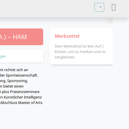
Sprache auswä
A.) – HAM
Merkzettel
Dein Merkzettel ist leer. Auf
klicken, um zu merken und zu
gen
vergleichen.
richtet sich an
er Sportwissenschaft.
ung, Sponsoring,
m bietet einen
um plus Präsenzseminare
 Künstlicher Intelligenz
Abschluss Master of Arts