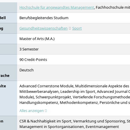
Hochschule für angewandtes Management
, Fachhochschule mit
ell
Berufsbegleitendes Studium
ng
Gesundheitswissenschaften
Sport
Master of Arts (M.A.)
3 Semester
90 Credit-Points
Deutsch
rache
alte
Advanced Cornerstone Module, Multidimensionale Aspekte des 
Mittbewerberanalysen, Leadership im Sport, Advanced Journal Cl
Module), Schwerpunktprojekt, Vertiefende Forschungsmethoden
Handlungskompetenz, Methodenkompetenz, Persönliche und s
Künstliche Intelligenz (KI), Future-Skills-Module
Alles anzeigen
en
CSR & Nachhaltigkeit im Sport, Vermarktung und Sponsoring, S
Management in Sportorganisationen, Eventmanagement