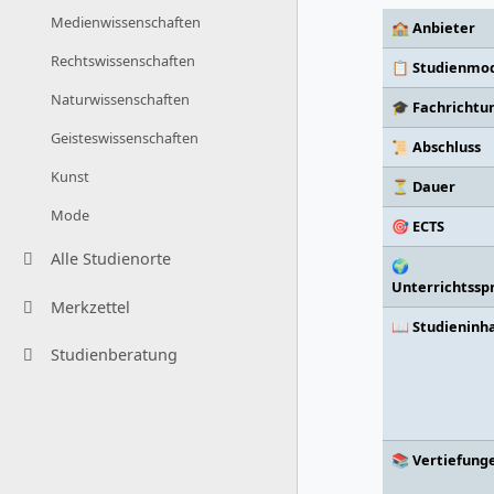
Medienwissenschaften
🏫 Anbieter
Rechtswissenschaften
📋 Studienmod
Naturwissenschaften
🎓 Fachrichtu
Geisteswissenschaften
📜 Abschluss
Kunst
⏳ Dauer
Mode
🎯 ECTS
Alle Studienorte
🌍
Unterrichtssp
Merkzettel
📖 Studieninh
Studienberatung
📚 Vertiefung