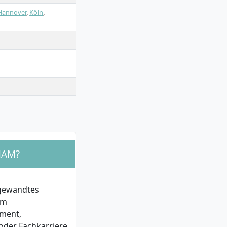
Hannover
,
Köln
,
HAM?
gewandtes
em
ement,
 oder Fachkarriere