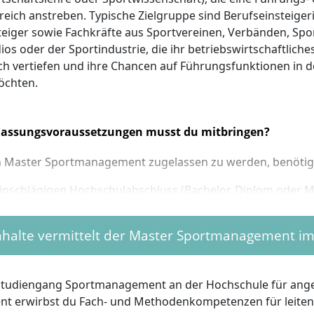
reich anstreben. Typische Zielgruppe sind Berufseinsteige
teiger sowie Fachkräfte aus Sportvereinen, Verbänden, Spo
ios oder der Sportindustrie, die ihr betriebswirtschaftliche
ch vertiefen und ihre Chancen auf Führungsfunktionen in 
öchten.
lassungsvoraussetzungen musst du mitbringen?
 Master Sportmanagement zugelassen zu werden, benötig
inschlägigen Hochschulabschluss (Bachelor, Diplom oder M
h Sportmanagement, Betriebswirtschaftslehre, Sportwissen
verwandten Fach mit mindestens 180 ECTS-Punkten.
nhalte vermittelt der Master Sportmanagement im
ewerbungen mit einem fachähnlichen Abschluss sind mögli
tens 90 ECTS in relevanten Modulen erbracht wurden.
bis zu 30 ECTS zum üblichen Masterzugang (z. B. bei einem
studiengang Sportmanagement an der Hochschule für an
tatt 210), kannst du über ein Vorkursprogramm oder die A
 erwirbst du Fach- und Methodenkompetenzen für leiten
eistungen nachqualifizieren.