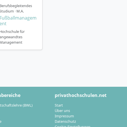
tudierenden pro
Berufsbegleitendes
Studium · M.A.
tudien, Projekte
Fußballmanagem
ent
Hochschule für
angewandtes
Marktanalyse,
Management
esis
form, kombiniert
eines Studiums
 Verzahnung von
hbereiche
privathochschulen.net
tschaftslehre (BWL)
Start
Über uns
Impressum
e
Datenschutz
Cookie-Einstellungen