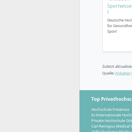
Kleine
Sportwisse
Grupp
t
Praxis
Deutsche Hoc
und Ko
für Gesundhei
Studie
Sport
1. 
For
2. S
3. 
Zuletzt aktualisi
Flexibl
Quelle:
Anbieter
mit fe
Optional is
wird direk
Top Privathochs
Theorie und
Hochschule Fresenius
IU Internationale Hoch
Private Hochschule Gö
Carl Remigius Medical 
AMD Akademie Mode u