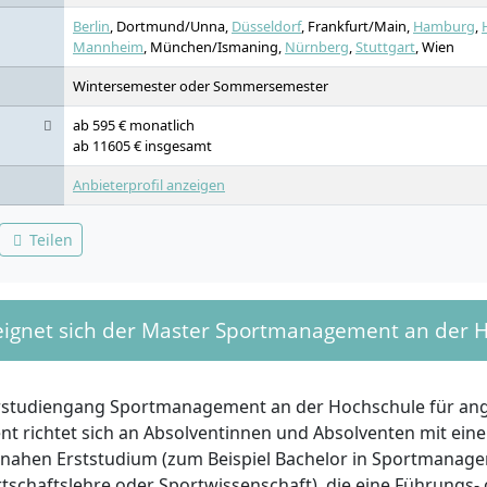
Berlin
, Dortmund/Unna,
Düsseldorf
, Frankfurt/Main,
Hamburg
,
Mannheim
, München/Ismaning,
Nürnberg
,
Stuttgart
, Wien
Wintersemester oder Sommersemester
ab 595 € monatlich
ab 11605 € insgesamt
Anbieterprofil anzeigen
Teilen
eignet sich der Master Sportmanagement an der 
rstudiengang Sportmanagement an der Hochschule für an
 richtet sich an Absolventinnen und Absolventen mit ein
snahen Erststudium (zum Beispiel Bachelor in Sportmanag
rtschaftslehre oder Sportwissenschaft), die eine Führungs-