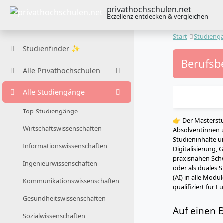
privathochschulen.net
Exzellenz entdecken & vergleichen
Start
Studieng
Studienfinder ✨
Berufsb
Alle Privathochschulen
Alle Studiengänge
Top-Studiengänge
👉 Der Masterst
Wirtschaftswissenschaften
Absolventinnen 
Studieninhalte 
Informationswissenschaften
Digitalisierung,
praxisnahen Schw
Ingenieurwissenschaften
oder als duales 
(AI) in alle Mod
Kommunikationswissenschaften
qualifiziert für
Gesundheitswissenschaften
Auf einen B
Sozialwissenschaften