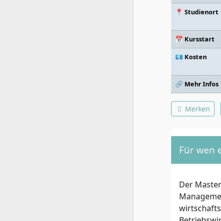
📍 Studienort
📅 Kursstart
💶 Kosten
🔗 Mehr Infos
Merken
Für wen 
Der Maste
Management
wirtschaft
Betriebswi