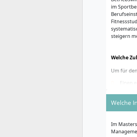
im Sportbe
Berufseins
Fitnessstud
systematis
steigern m
Welche Zu
Um für den
Einen e
Bereic
einem 
Welche I
Auch B
mindes
Fehlen 
Im Master
ECTS s
Management
Praxisl