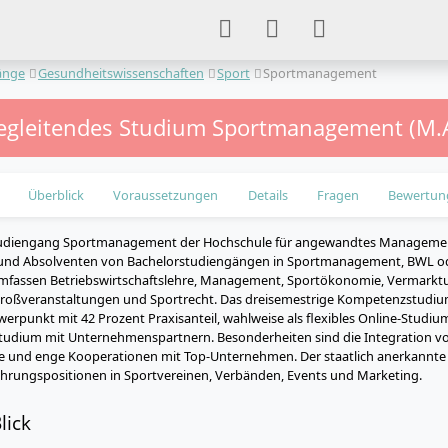
änge
Gesundheitswissenschaften
Sport
Sportmanagement
egleitendes Studium Sportmanagement (M.
Überblick
Voraussetzungen
Details
Fragen
Bewertun
udiengang Sportmanagement der Hochschule für angewandtes Management 
und Absolventen von Bachelorstudiengängen in Sportmanagement, BWL od
umfassen Betriebswirtschaftslehre, Management, Sportökonomie, Vermarkt
 Großveranstaltungen und Sportrecht. Das dreisemestrige Kompetenzstudiu
erpunkt mit 42 Prozent Praxisanteil, wahlweise als flexibles Online-Studi
Studium mit Unternehmenspartnern. Besonderheiten sind die Integration von
ule und enge Kooperationen mit Top-Unternehmen. Der staatlich anerkannte 
 Führungspositionen in Sportvereinen, Verbänden, Events und Marketing.
lick