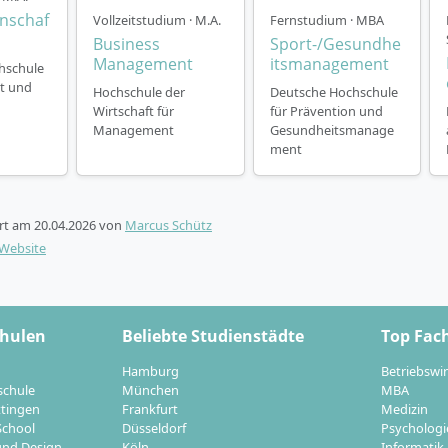
 Studiengruppen:
Persönliche Betreuung mit maximal 30 S
nschaf
Vollzeitstudium · M.A.
Fernstudium · MBA
e
Business
Sport-/Gesundhe
ausrichtung:
Mindestens 42 % Praxisanteil durch reale Falls
Management
itsmanagement
hschule
operationen mit Unternehmen
t und
Hochschule der
Deutsche Hochschule
nverlauf:
Wirtschaft für
für Prävention und
Management
Gesundheitsmanage
Semester: Grundlagenmodule zu Management, Leadership, 
ment
schungsmethodik
emester: Individuelle Spezialisierung, Schwerpunktprojekt
Semester: Weiterführende Forschungsmethoden, Master-Th
ert am
20.04.2026
von
Marcus Schütz
e Zeiteinteilung:
Eigenständiges Lernen über die Lernplatt
-Website
sten Workshop-Terminen
t das Studium auch im Dual-Plus-Modell möglich: Ein Teil d
t im Unternehmen absolviert, wodurch eine noch stärkere
chulen
Beliebte Studienstädte
Top Fac
 Praxis entsteht.
Hamburg
Betriebswir
schule
München
MBA
ttingen
Frankfurt
Medizin
School
Düsseldorf
Psychologi
nd Design
Köln
Informatik