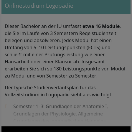
Onlinestudium Logopädie
Dieser Bachelor an der IU umfasst
etwa 16 Module
,
die Sie im Laufe von 3 Semestern Regelstudienzeit
belegen und absolvieren. Jedes Modul hat einen
Umfang von 5–10 Leistungspunkten (ECTS) und
schließt mit einer Prüfungsleistung wie einer
Mit Ihrem Bachelor in Logopädie arbeiten Sie beispielsweise als
Logopäde bzw. Logopädin oder als Leiter bzw. Leiterin einer
Hausarbeit oder einer Klausur ab. Insgesamt
logopädischen Praxis.
erarbeiten Sie sich so 180 Leistungspunkte von Modul
zu Modul und von Semester zu Semester.
Ins berufsbegleitende Fernstudium Logopädie an der
Der typische Studienverlaufsplan für das
IU Internationalen Hochschule können Sie zugelassen
Vollzeitstudium in Logopädie sieht aus wie folgt:
werden, wenn Sie entweder ein
Abitur
(die allgemeine
Hochschulreife), ein Fachabitur oder die
Semester 1–3: Grundlagen der Anatomie I,
fachgebundene Hochschulreife vorlegen.
Grundlagen der Physiologie, Allgemeine
Grundlagen des logopädischen Handelns,
Darüber hinaus müssen Sie eine qualifizierte
Kommunikation und Interaktion,
Ausbildung als Logopäde
bzw. Logopädin