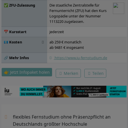
Reflektierte Praxis im Bereich Sprache und
✅ ZFU-Zulassung
Die staatliche Zentralstelle für
Sprechen, Wahlpflichtmodul A,
Fernunterricht (ZFU) hat den Kurs
Bachelorarbeit
Logopädie unter der Nummer
1113220 zugelassen.
📅 Kursstart
jederzeit
💶 Kosten
ab 259 € monatlich
ab 9481 € insgesamt
🔗 Mehr Infos
https://www.iu-fernstudium.de
👉 Jetzt Infopaket holen
Merken
Teilen
flexibles Fernstudium ohne Präsenzpflicht an
Deutschlands größter Hochschule