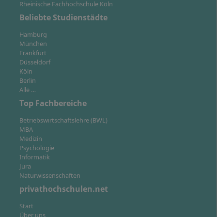
Rheinische Fachhochschule Köln
Beliebte Studienstädte
Hamburg
München
Frankfurt
Düsseldorf
Köln
Berlin
Alle …
Top Fachbereiche
Betriebswirtschaftslehre (BWL)
MBA
Medizin
Psychologie
Informatik
Jura
Ein Studium, das sich an Ihr Leben anpasst: Im Onlinestudium an
Naturwissenschaften
der IU lernen Sie flexibel und digital wann Sie lernen wollen und
wo Sie lernen wollen.
privathochschulen.net
Start
Im Fernstudium Logopädie an der IU Internationalen
Über uns