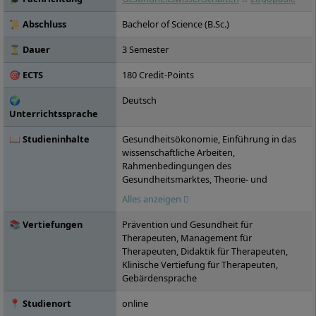
Fernstudium. Die IU bietet den
Studierenden ein Netzwerk von
📜 Abschluss
Bachelor of Science (B.Sc.)
renommierten Praxispartnern in die
Wirtschaft: über 15.000 Unternehmen
⏳ Dauer
3 Semester
haben bereits erfolgreich mit der IU
🎯 ECTS
180 Credit-Points
kooperiert, darunter die ZURICH
Versicherungen oder Motel One. Die IU, die
🌍
Deutsch
2000 gegründet wurde, ist inzwischen in 25
Unterrichtssprache
Städten in Deutschland vertreten.
📖 Studieninhalte
Gesundheitsökonomie, Einführung in das
wissenschaftliche Arbeiten,
Rahmenbedingungen des
Gesundheitsmarktes, Theorie- und
Praxismodelle, Qualitative
Alles anzeigen
Forschungsmethoden, Neuro- und
Pathophysiologie in der Therapie ‒
📚 Vertiefungen
Prävention und Gesundheit für
Grundlagen, Evidenzbasierte Praxis, Clinical
Therapeuten, Management für
Reasoning, Kollaboratives Arbeiten,
Therapeuten, Didaktik für Therapeuten,
Quantitative Forschung, Seminar:
Klinische Vertiefung für Therapeuten,
Reflektierte Praxis im Bereich
Gebärdensprache
Sprachentwicklung, Qualitätsmanagement
im Gesundheitswesen, Reflektierte Praxis
📍 Studienort
online
im Bereich Stimme und Redefluss,