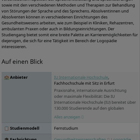
sowie mit den verschiedenen Methoden und Therapien zur Behandlung
von Störungen der Sprache und des Sprechens. Absolventinnen und
Absolventen können in verschiedenen Einrichtungen des
Gesundheitswesens arbeiten, wie zum Beispiel in Kliniken, Rehazentren,
ambulanten Praxen oder auch in Bildungseinrichtungen. Der
Studiengang bietet somit eine breite Palette an Karrieremöglichkeiten für
diejenigen, die sich für eine Tätigkeit im Bereich der Logopädie
interessieren.
Auf einen Blick
🏫 Anbieter
IU Internationale Hochschule
,
Fachhochschule mit Sitz in Erfurt
Praxisnähe, internationale Ausrichtung
oder maximale Flexibilität: Die IU
Internationale Hochschule (IU) bereitet über
130.000 Studierende auf den globalen
Arbeitsmarkt vor. Sie versammelt unter
Alles anzeigen
ihrem Dach über 100 Studienprogramme,
die in zwei voneinander unabhängigen
📋 Studienmodell
Fernstudium
Hochschulbereichen angeboten werden:
das IU Duale Studium sowie das IU
🎓 Fachrichtung
Gesundheitswissenschaften
Logopädie