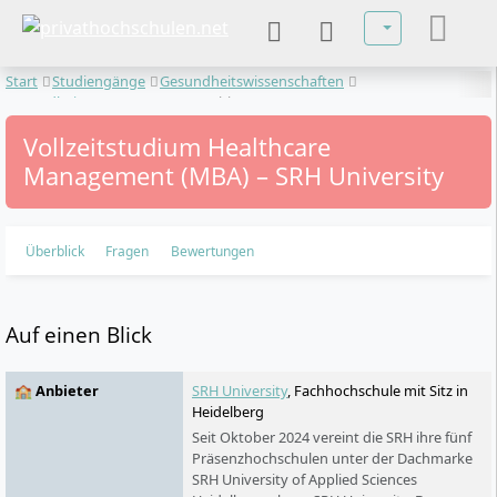
Sprache auswä
Start
Studiengänge
Gesundheitswissenschaften
Gesundheitsmanagement
Healthcare Management
Vollzeitstudium Healthcare
Management (MBA) – SRH University
Überblick
Fragen
Bewertungen
Auf einen Blick
🏫 Anbieter
SRH University
, Fachhochschule mit Sitz in
Heidelberg
Seit Oktober 2024 vereint die SRH ihre fünf
Präsenzhochschulen unter der Dachmarke
SRH University of Applied Sciences