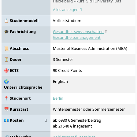
Heidelberg – kurz: SRH University. Das
Ergebnis: eine der größten privaten
Alles anzeigen
Hochschulen Deutschlands mit 18
Studienstandorten, über 200 Bachelor-,
📋 Studienmodell
Vollzeitstudium
Master- und MBA-Programmen und dem
preisgekrönten CORE-Lehrkonzept.
🎓 Fachrichtung
Gesundheitswissenschaften
Studieren ohne NC, in kleinen Gruppen,
Gesundheitsmanagement
praxisnah – auf Deutsch und auf Englisch.
📜 Abschluss
Master of Business Administration (MBA)
⏳ Dauer
3 Semester
🎯 ECTS
90 Credit-Points
🌍
Englisch
Unterrichtssprache
📍 Studienort
Berlin
📅 Kursstart
Wintersemester oder Sommersemester
💶 Kosten
ab 6930 € Semesterbeitrag
ab 21540 € insgesamt