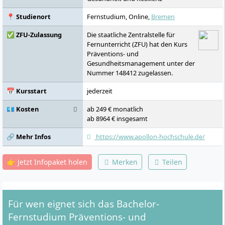
Gesundheitssoziologie und gesundheitliche
Ungleichheiten, Allgemeine
📍 Studienort
Fernstudium, Online,
Bremen
Betriebswirtschaftslehre, Spezielle Aspekte
der Kommunikation, Marketing,
✅ ZFU-Zulassung
Die staatliche Zentralstelle für
Gesundheitspsychologie und
Fernunterricht (ZFU) hat den Kurs
gesundheitsbezogenes
Präventions- und
Motivationsmanagement, Allgemeine
Gesundheitsmanagement unter der
Forschungsmethoden, Angewandte
Nummer 148412 zugelassen.
Prävention I, Umwelt und Gesundheit,
Angewandte Prävention II, Prozess- und
📅 Kursstart
jederzeit
Qualitätsmanagement, Human Resource
💶 Kosten
ab 249 € monatlich
Management, Betriebliches
ab 8964 € insgesamt
Gesundheitsmanagement, Evaluation
gesundheitsbezogener Maßnahmen,
🔗 Mehr Infos
https://www.apollon-hochschule.de/
Versorgungsmanagement und Ethik,
Digitale Prävention, Ethik,
Präventionsmarketing, Praktikum,
👉 Jetzt Infopaket holen
Merken
Teilen
Bachelor-Thesis
Für wen eignet sich das Bachelor-
Fernstudium Präventions- und