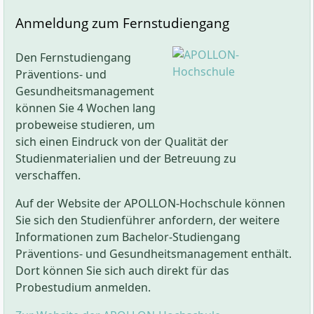
Präsentation und Moderation
abgeschlossene 3-jährige einschlägige
Anmeldung zum Fernstudiengang
Betriebliche Gesundheitsförderung:
Planung
Berufsausbildung oder vergleichbare
und Durchführung von Maßnahmen am
berufliche Aufstiegsfortbildung
Den Fernstudiengang
Arbeitsplatz, Entwicklung von Strategien für
Hochschulabschluss oder eine gleichwertige
Präventions- und
verschiedene Berufsgruppen
ausländische Hochschulzugangsberechtigung
Gesundheitsmanagement
Gesundheitsökonomie und Management:
(Anerkennungsprüfung notwendig)
können Sie 4 Wochen lang
Bewertung und Management von
Zugang nach Einstufungsprüfung:
probeweise studieren, um
Gesundheitsprojekten, Einführung in die
Abgeschlossene, mindestens 2-jährige
sich einen Eindruck von der Qualität der
Betriebswirtschaft, Projektmanagement,
Berufsausbildung in einem fachlich passenden
Studienmaterialien und der Betreuung zu
Qualitätssicherung, Evaluation von Maßnahmen
Bereich oder entsprechende einschlägige
verschaffen.
Recht & Politik im Gesundheitswesen:
Rechtliche
Berufserfahrung. In diesem Fall ist die erfolgreiche
Rahmenbedingungen, nationale und
Auf der Website der APOLLON-Hochschule können
Teilnahme an einer Einstufungsprüfung
internationale Gesundheitssysteme,
Sie sich den Studienführer anfordern, der weitere
erforderlich.
gesundheitspolitische Fragen
Informationen zum Bachelor-Studiengang
Medizinische & soziologische Grundlagen:
Eine Zulassung ist auch möglich, wenn du bislang
Präventions- und Gesundheitsmanagement enthält.
Prävention chronischer Krankheiten und
keinen Hochschulabschluss hast, aber ausreichende
Dort können Sie sich auch direkt für das
Infektionen, gesundheitliche Ungleichheiten,
Berufserfahrung und eine einschlägige
Probestudium anmelden.
Umwelteinflüsse
Berufsausbildung vorweisen kannst. Der Zugang