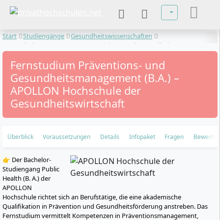
Sprache auswä
Start
Studiengänge
Gesundheitswissenschaften
Gesundheitsmanagement
Präventions- und Gesundheitsmanagement
Fernstudium Präventions- und
Gesundheitsmanagement (B.A.) –
APOLLON Hochschule der
Gesundheitswirtschaft
Überblick
Voraussetzungen
Details
Infopaket
Fragen
Bewertu
👉 Der Bachelor-
Studiengang Public
Health (B. A.) der
APOLLON
Hochschule richtet sich an Berufstätige, die eine akademische
Qualifikation in Prävention und Gesundheitsförderung anstreben. Das
Fernstudium vermittelt Kompetenzen in Präventionsmanagement,