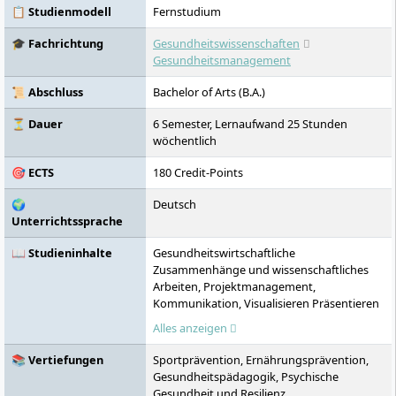
und Sozialwesen an. Die Hochschule ist Teil
📋 Studienmodell
Fernstudium
der Klett-Gruppe und bekannt für flexible
Studienbedingungen, digitale Lernformate
🎓 Fachrichtung
Gesundheitswissenschaften
und praxisnahe Lehre. Sie ist durch ZFU,
Gesundheitsmanagement
FIBAA, AHPGS und den Wissenschaftsrat
akkreditiert und engagiert sich für
📜 Abschluss
Bachelor of Arts (B.A.)
Nachhaltigkeit, Gleichstellung und
internationale Kooperationen.
⏳ Dauer
6 Semester, Lernaufwand 25 Stunden
wöchentlich
🎯 ECTS
180 Credit-Points
🌍
Deutsch
Unterrichtssprache
📖 Studieninhalte
Gesundheitswirtschaftliche
Zusammenhänge und wissenschaftliches
Arbeiten, Projektmanagement,
Kommunikation, Visualisieren Präsentieren
und Moderieren, Public Health und
Alles anzeigen
Epidemiologie, Medizinische Grundlagen,
Infektionskrankheiten, Rechtliche
📚 Vertiefungen
Sportprävention, Ernährungsprävention,
Grundlagen, Gesundheitspolitik und
Gesundheitspädagogik, Psychische
Gesundheitssystemforschung,
Gesundheit und Resilienz