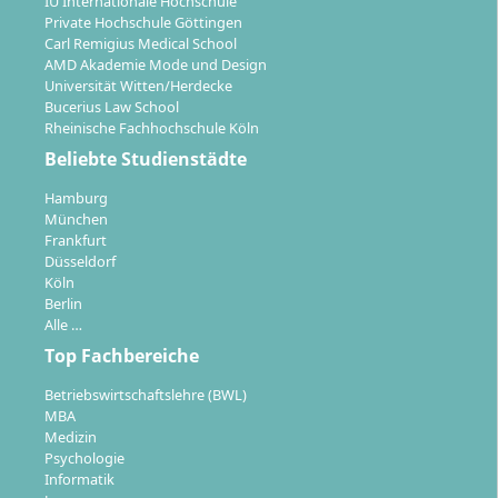
IU Internationale Hochschule
standortunabhängig studieren.
Private Hochschule Göttingen
Carl Remigius Medical School
AMD Akademie Mode und Design
Universität Witten/Herdecke
Bucerius Law School
Rheinische Fachhochschule Köln
Karrierechancen & Berufsmöglichkeiten
Beliebte Studienstädte
Hamburg
München
Als Absolventin oder Absolvent dieses Studiengangs
Frankfurt
stehen dir vielfältige Beschäftigungs- und
Düsseldorf
Entwicklungsmöglichkeiten in der
Köln
Gesundheitsbranche offen. Typische Einsatzfelder
Berlin
Alle …
sind:
Top Fachbereiche
Präventions- und Gesundheitsmanagement
bei
Betriebswirtschaftslehre (BWL)
Krankenkassen, Krankenhäusern,
MBA
Pflegeeinrichtungen
Medizin
Betriebliche Gesundheitsförderung
in
Psychologie
Informatik
Unternehmen, Behörden oder Non-Profit-