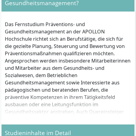
Gesundheitsmanagement?
Das Fernstudium Präventions- und
Gesundheitsmanagement an der APOLLON
Hochschule richtet sich an Berufstätige, die sich für
die gezielte Planung, Steuerung und Bewertung von
Präventionsmaßnahmen qualifizieren möchten.
Angesprochen werden insbesondere Mitarbeiterinnen
und Mitarbeiter aus dem Gesundheits- und
Sozialwesen, dem Betrieblichen
Gesundheitsmanagement sowie Interessierte aus
pädagogischen und beratenden Berufen, die
präventive Kompetenzen in ihrem Tätigkeitsfeld
ausbauen oder eine Leitungsfunktion im
Gesundheitssektor anstreben. Auch Quereinsteiger
mit Berufsabschluss, die ihre Karriere in Richtung
Prävention und Gesundheitsförderung entwickeln
Studieninhalte im Detail
wollen, profitieren von diesem Studiengang. Das