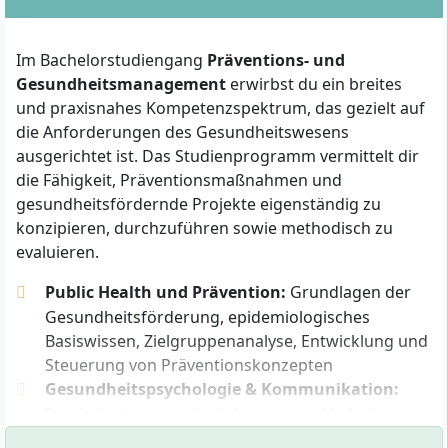
Studium ist flexibel organisiert und ermöglicht auch
ohne klassischen Hochschulabschluss den Einstieg,
Im Bachelorstudiengang
Präventions- und
sofern entsprechende berufliche Qualifikationen
Gesundheitsmanagement
erwirbst du ein breites
vorliegen.
und praxisnahes Kompetenzspektrum, das gezielt auf
die Anforderungen des Gesundheitswesens
ausgerichtet ist. Das Studienprogramm vermittelt dir
Welche formalen Anforderungen gelten für die
Zulassung?
die Fähigkeit, Präventionsmaßnahmen und
gesundheitsfördernde Projekte eigenständig zu
Die Zulassung zum Fernstudium erfolgt auf Grundlage
konzipieren, durchzuführen sowie methodisch zu
des Bremischen Hochschulgesetzes und ist über zwei
evaluieren.
Wege möglich:
Public Health und Prävention:
Grundlagen der
Direkter Zugang mit
Gesundheitsförderung, epidemiologisches
Hochschulzugangsberechtigung:
Allgemeine
Basiswissen, Zielgruppenanalyse, Entwicklung und
Hochschulreife (Abitur), Fachhochschulreife oder
Steuerung von Präventionskonzepten
fachgebundene Hochschulreife.
Gesundheitspsychologie & Kommunikation:
Zugang mit beruflichen Qualifikationen:
Psychologie gesundheitsbezogenen Verhaltens,
Motivationsmanagement, Gesprächsführung,
Meisterprüfung, Betriebswirt, eine