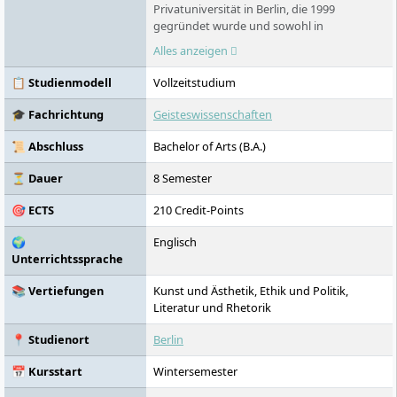
Privatuniversität in Berlin, die 1999
gegründet wurde und sowohl in
Deutschland als auch in den USA
Alles anzeigen
akkreditiert ist. Sie bietet Studiengänge in
den Geistes- und Sozialwissenschaften an,
📋 Studienmodell
Vollzeitstudium
die sowohl mit einem deutschen als auch
mit einem amerikanischen Bachelor-of-Arts-
🎓 Fachrichtung
Geisteswissenschaften
Abschluss abgeschlossen werden können.
Der Campus ist Teil eines internationalen
📜 Abschluss
Bachelor of Arts (B.A.)
Netzwerks von Bard College-Standorten.
Studierende aus über 40 Ländern studieren
⏳ Dauer
8 Semester
hier in englischer Sprache.
🎯 ECTS
210 Credit-Points
🌍
Englisch
Unterrichtssprache
📚 Vertiefungen
Kunst und Ästhetik, Ethik und Politik,
Literatur und Rhetorik
📍 Studienort
Berlin
📅 Kursstart
Wintersemester