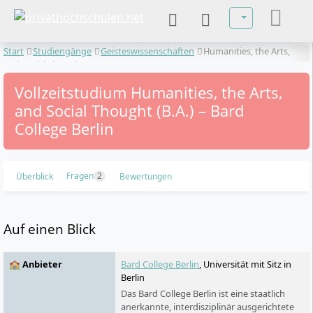
Sprache auswä
Start
Studiengänge
Geisteswissenschaften
Humanities, the Arts,
and Social Thought
Vollzeitstudium Humanities, the Arts,
and Social Thought (B.A.) – Bard
College Berlin
Fragen
2
Überblick
Bewertungen
Auf einen Blick
🏫 Anbieter
Bard College Berlin
, Universität mit Sitz in
Berlin
Das Bard College Berlin ist eine staatlich
anerkannte, interdisziplinär ausgerichtete