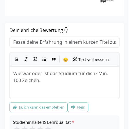
Dein ehrliche Bewertung 👇
Titel
*
Dein Erfahrungsbericht
*
😊
Text verbessern
Empfehlung
*
Ja, ich kann das empfehlen
Nein
Studieninhalte & Lehrqualität
*
★
★
★
★
★