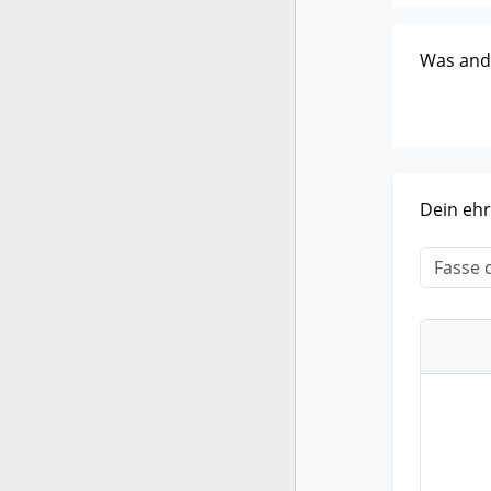
Was ande
Dein ehr
Titel
*
Dein Er