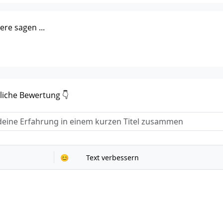
re sagen ...
liche Bewertung 👇
fahrungsbericht
*
😊
Text verbessern