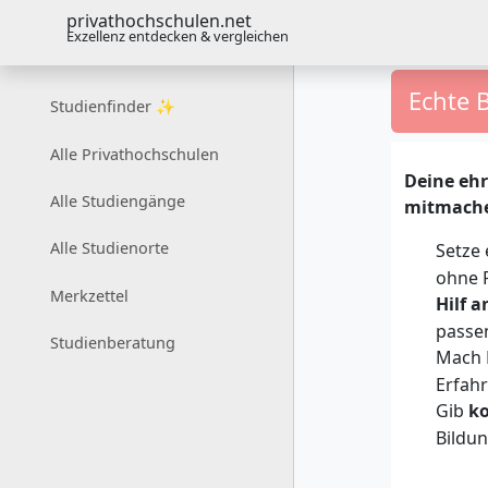
privathochschulen.net
Exzellenz entdecken & vergleichen
Echte 
Studienfinder ✨
Alle Privathochschulen
Deine ehr
Alle Studiengänge
mitmach
Alle Studienorte
Setze 
ohne 
Merkzettel
Hilf 
passe
Studienberatung
Mach 
Erfahr
Gib
ko
Bildu