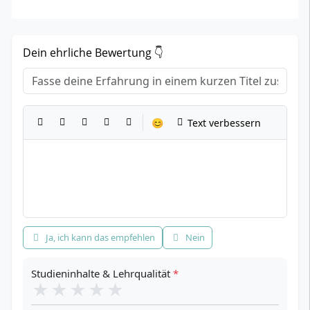
Dein ehrliche Bewertung 👇
Titel
*
Dein Erfahrungsbericht
*
😊
Text verbessern
Empfehlung
*
Ja, ich kann das empfehlen
Nein
Studieninhalte & Lehrqualität
*
★
★
★
★
★