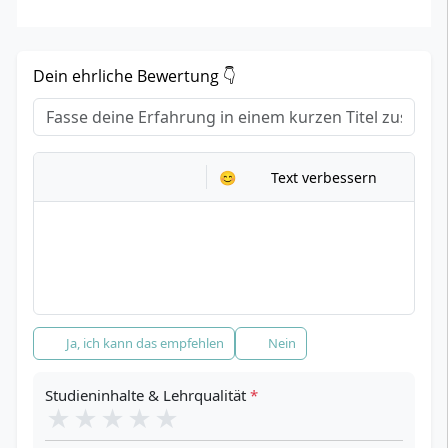
Dein ehrliche Bewertung 👇
Titel
*
Dein Erfahrungsbericht
*
😊
Text verbessern
Empfehlung
*
Ja, ich kann das empfehlen
Nein
Studieninhalte & Lehrqualität
*
★
★
★
★
★