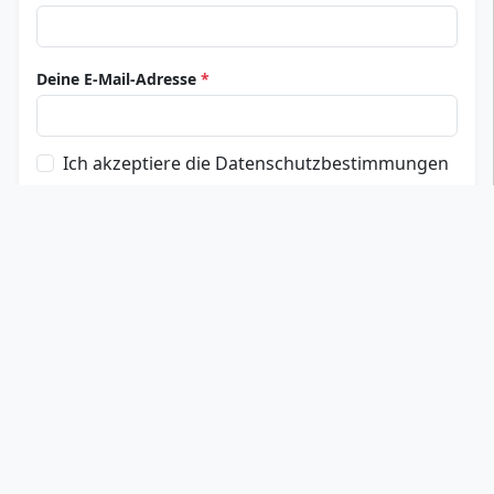
Deine E-Mail-Adresse
*
Ich akzeptiere die Datenschutzbestimmungen
Bewertung abschicken
Top Privathochschulen
Hochschule Fresenius
IU Internationale Hochschule
Private Hochschule Göttingen
Carl Remigius Medical School
AMD Akademie Mode und Design
Universität Witten/Herdecke