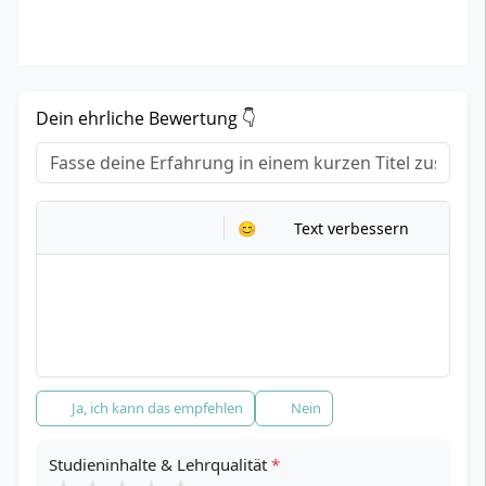
Dein ehrliche Bewertung 👇
Titel
*
Dein Erfahrungsbericht
*
😊
Text verbessern
Empfehlung
*
Ja, ich kann das empfehlen
Nein
Studieninhalte & Lehrqualität
*