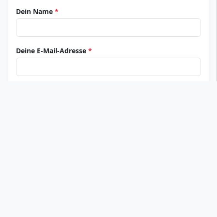
Dein Name
*
Deine E-Mail-Adresse
*
Ich akzeptiere die Datenschutzbestimmungen
Bewertung abschicken
Top Privathochschulen
Hochschule Fresenius
IU Internationale Hochschule
Private Hochschule Göttingen
Carl Remigius Medical School