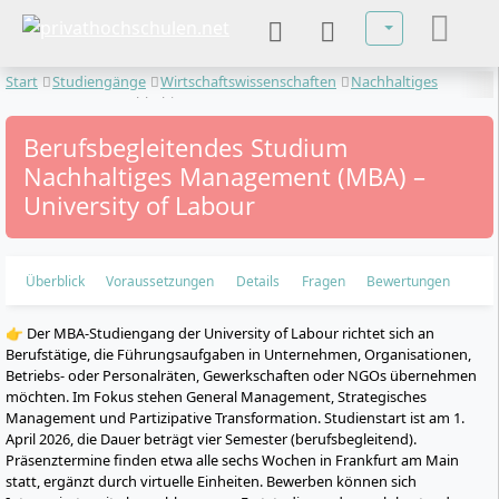
Sprache auswä
Start
Studiengänge
Wirtschaftswissenschaften
Nachhaltiges
Management
Nachhaltiges Management
Berufsbegleitendes Studium
Nachhaltiges Management (MBA) –
University of Labour
Überblick
Voraussetzungen
Details
Fragen
Bewertungen
👉 Der MBA-Studiengang der University of Labour richtet sich an
Berufstätige, die Führungsaufgaben in Unternehmen, Organisationen,
Betriebs- oder Personalräten, Gewerkschaften oder NGOs übernehmen
möchten. Im Fokus stehen General Management, Strategisches
Management und Partizipative Transformation. Studienstart ist am 1.
April 2026, die Dauer beträgt vier Semester (berufsbegleitend).
Präsenztermine finden etwa alle sechs Wochen in Frankfurt am Main
statt, ergänzt durch virtuelle Einheiten. Bewerben können sich