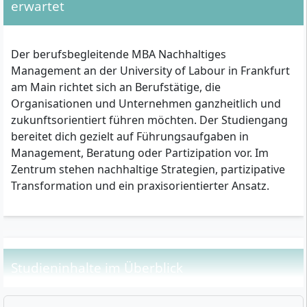
erwartet
Zulassungsvoraussetzungen im Überblick
Der berufsbegleitende MBA Nachhaltiges
Berufstätigkeit:
Nachweis über eine aktuelle
Management an der University of Labour in Frankfurt
Berufstätigkeit ist zwingend erforderlich.
am Main richtet sich an Berufstätige, die
Berufserfahrung:
Mindestens ein Jahr
Organisationen und Unternehmen ganzheitlich und
einschlägige Berufspraxis nach Abschluss des
zukunftsorientiert führen möchten. Der Studiengang
Erststudiums.
bereitet dich gezielt auf Führungsaufgaben in
Erststudium oder Eignungsprüfung:
Management, Beratung oder Partizipation vor. Im
Zentrum stehen nachhaltige Strategien, partizipative
Abgeschlossenes Erststudium (beliebige
Transformation und ein praxisorientierter Ansatz.
Fachrichtung) oder
Alternativ: Erfolgreiches Absolvieren einer
Eignungsprüfung gemäß hessischem
Hochschulrecht.
Bewerbungsunterlagen:
Studieninhalte im Überblick
Hochschulzugangsberechtigung und Zeugnis
des ersten Studienabschlusses (oder