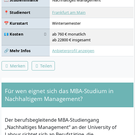
📖 Studieninhalte
Nachhaltiges Management
📍 Studienort
Frankfurt am Main
📅 Kursstart
Wintersemester
💶 Kosten
ab 760 € monatlich
ab 22800 € insgesamt
🔗 Mehr Infos
Anbieterprofil anzeigen
Merken
Teilen
Für wen eignet sich das MBA-Studium in
Nachhaltigem Management?
Der berufsbegleitende MBA-Studiengang
„Nachhaltiges Management“ an der University of
Labour richtet sich an Berufstätige, die