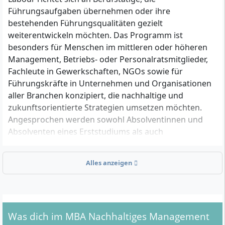
Führungsaufgaben übernehmen oder ihre
bestehenden Führungsqualitäten gezielt
weiterentwickeln möchten. Das Programm ist
besonders für Menschen im mittleren oder höheren
Management, Betriebs- oder Personalratsmitglieder,
Fachleute in Gewerkschaften, NGOs sowie für
Führungskräfte in Unternehmen und Organisationen
aller Branchen konzipiert, die nachhaltige und
zukunftsorientierte Strategien umsetzen möchten.
Angesprochen werden sowohl Absolventinnen und
Absolventen eines Erststudiums als auch
Bewerberinnen und Bewerber ohne
Hochschulabschluss, sofern sie über einschlägige
Alles anzeigen
Berufserfahrung verfügen und eine Eignungsprüfung
absolvieren. Im Fokus stehen Teilnehmende, die
Veränderungen in ihren Organisationen ganzheitlich
gestalten und innovative, nachhaltige
Was dich im MBA Nachhaltiges Management
Managementansätze in die Praxis integrieren wollen.