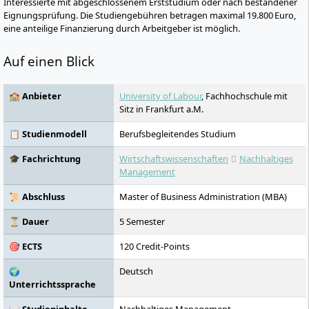
Interessierte mit abgeschlossenem Erststudium oder nach bestandener
Eignungsprüfung. Die Studiengebühren betragen maximal 19.800 Euro,
eine anteilige Finanzierung durch Arbeitgeber ist möglich.
Auf einen Blick
🏫 Anbieter
University of Labour
, Fachhochschule mit
Sitz in Frankfurt a.M.
📋 Studienmodell
Berufsbegleitendes Studium
🎓 Fachrichtung
Wirtschaftswissenschaften
Nachhaltiges
Management
📜 Abschluss
Master of Business Administration (MBA)
⏳ Dauer
5 Semester
🎯 ECTS
120 Credit-Points
🌍
Deutsch
Unterrichtssprache