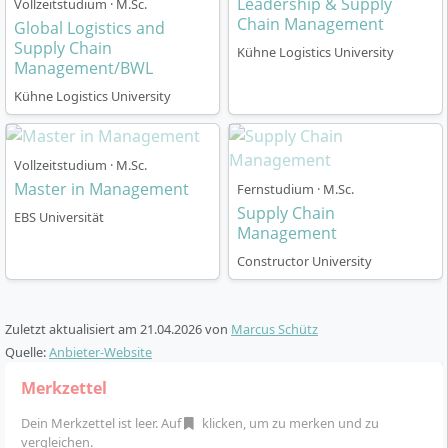
Leadership & Supply
Vollzeitstudium · M.Sc.
Lehrformat:
Präsenzstudium mit Vorlesungen,
Chain Management
Global Logistics and
Seminaren, Workshops und Gruppenarbeiten
Supply Chain
Kühne Logistics University
Management/BWL
ECTS-Punkte:
Insgesamt 60 ECTS (Angabe laut
Kursdaten), laut Website 90 ECTS je nach
Kühne Logistics University
Modulauswahl
Module:
Jedes Semester setzt thematische
Vollzeitstudium · M.Sc.
Schwerpunkte: Managementgrundlagen, Logistik
Master in Management
Fernstudium · M.Sc.
und SCM-Spezialisierungen,
Supply Chain
Methodenkompetenzen sowie Sprach- und
EBS Universität
Management
Teamtraining
Constructor University
Prüfungen:
Kombination aus Klausuren,
Projektarbeiten, Fallstudien, Präsentationen und
der abschließenden Masterarbeit inklusive
Zuletzt aktualisiert am
21.04.2026
von
Marcus Schütz
Kolloquium
Quelle:
Anbieter-Website
Praxisintegration:
Bearbeitung einer konkreten
unternehmensbezogenen Aufgabenstellung und
Merkzettel
Erwerb von Zusatzqualifikationen (z. B. SAP-
Dein Merkzettel ist leer. Auf
klicken, um zu merken und zu
Zertifikat)
vergleichen.