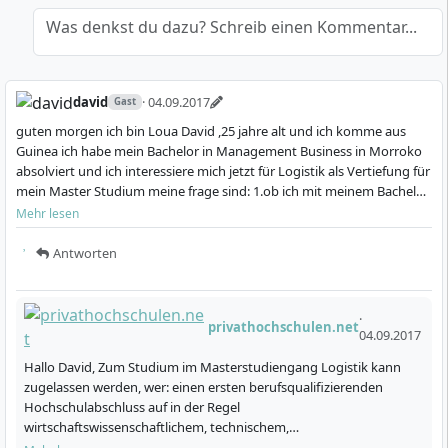
an der Lösung von Herausforderungen im
Produktions- und Distributionslogistik:
Planung,
internationalen Logistikumfeld sind von Vorteil.
Was denkst du dazu? Schreib einen Kommentar...
Umsetzung und Analyse logistischer Abläufe im
Praktische Erfahrungen in der Prozessoptimierung,
Produktions- und Vertriebsbereich
strategischem Planen oder Projektmanagement
Beschaffungsmanagement:
Optimierung von
helfen dir, die Studieninhalte optimal anzuwenden und
david
· 04.09.2017
Gast
Einkaufs- und Beschaffungsprozessen,
Führungsverantwortung zu übernehmen.
guten morgen ich bin Loua David ,25 jahre alt und ich komme aus
strategische Lieferantenauswahl
Guinea ich habe mein Bachelor in Management Business in Morroko
Quantitative Methoden:
absolviert und ich interessiere mich jetzt für Logistik als Vertiefung für
Entscheidungsunterstützung durch moderne
mein Master Studium meine frage sind: 1.ob ich mit meinem Bachelor
als Management Business…
Analyseverfahren und Kennzahlensysteme
Mehr lesen
Wissenschaftliches Arbeiten:
Einführung und
Antworten
Vertiefung in die akademische Forschung und das
wissenschaftliche Schreiben – auch als
Vorbereitung auf die Masterarbeit
·
privathochschulen.net
Interkulturelle & Teamkompetenzen:
Kulturelle
04.09.2017
Sensibilität, Führung und Zusammenarbeit in
Hallo David, Zum Studium im Masterstudiengang Logistik kann
internationalen Teams
zugelassen werden, wer: einen ersten berufsqualifizierenden
Deutschkurse für internationale Studierende:
Hochschulabschluss auf in der Regel
wirtschaftswissenschaftlichem, technischem,
Sprachtraining, Kommunikation im beruflichen
naturwissenschaftlichem oder geisteswissenschaftlichem Gebiet