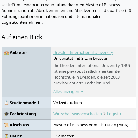
schließt mit einem international anerkannten Master of Business
Administration ab. Absolventinnen und Absolventen sind qualifiziert für
Führungspositionen in nationalen und internationalen
Logistikunternehmen.
Auf einen Blick
🏫 Anbieter
Dresden International University
,
Universität mit Sitz in Dresden
Die Dresden International University (DIU)
ist eine private, staatlich anerkannte
Hochschule in Dresden, die seit 2003
praxisorientierte Bachelor- und
Masterstudiengänge anbietet. Als Tochter
Alles anzeigen
der TU Dresden Aktiengesellschaft
kooperiert sie eng mit der TU Dresden und
📋 Studienmodell
Vollzeitstudium
bietet Studiengänge in den Bereichen
Gesundheitswesen, Medizin, Management
🎓 Fachrichtung
Wirtschaftswissenschaften
Logistik
und Ingenieurwesen an. Die DIU setzt auf
personalisierte Betreuung und kleine
📜 Abschluss
Master of Business Administration (MBA)
Lerngruppen, um Studierende auf den
globalen Arbeitsmarkt vorzubereiten. Mit
⏳ Dauer
3 Semester