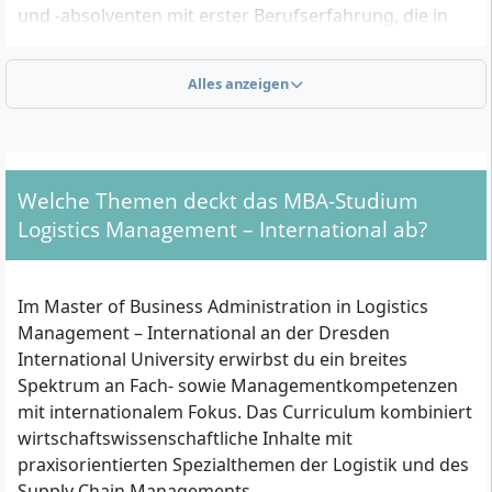
und -absolventen mit erster Berufserfahrung, die in
Führungspositionen etwa als Supply Chain Manager,
Logistikmanager oder Beraterinnen und Berater
Alles anzeigen
aufsteigen wollen.
Welche formalen Zugangskriterien musst du
erfüllen?
Welche Themen deckt das MBA-Studium
Logistics Management – International ab?
Um zum MBA Logistics Management – International
zugelassen zu werden, musst du folgende
Voraussetzungen erfüllen:
Im Master of Business Administration in Logistics
Management – International an der Dresden
Abgeschlossenes Hochschulstudium (in der Regel
International University erwirbst du ein breites
Bachelor), vergleichbar mit mindestens 240 ECTS-
Spektrum an Fach- sowie Managementkompetenzen
Punkten oder einem 8-semestrigen Studium,
mit internationalem Fokus. Das Curriculum kombiniert
vorzugsweise in Wirtschaft, Betriebswirtschaft,
wirtschaftswissenschaftliche Inhalte mit
Logistik oder einem verwandten Bereich
praxisorientierten Spezialthemen der Logistik und des
Berufserfahrung von üblicherweise mindestens
Supply Chain Managements.