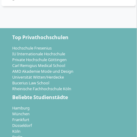
Wissenschaftliches Arbeiten:
Intensive
Schulungen zu Recherche, Methodik, Schreiben
und Präsentieren wissenschaftlicher Arbeiten
Betreuung:
Kleine Lerngruppen und persönliche
Unterstützung durch erfahrene Dozentinnen und
Top Privathochschulen
Dozenten
Hochschule Fresenius
Das Studium legt großen Wert auf den Austausch im
IU Internationale Hochschule
Team und die direkte Verknüpfung von Theorie und
Private Hochschule Göttingen
Praxis.
Carl Remigius Medical School
AMD Akademie Mode und Design
Universität Witten/Herdecke
Bucerius Law School
Rheinische Fachhochschule Köln
Beliebte Studienstädte
Mit welchen Karriereperspektiven kannst du
Hamburg
nach dem MBA Logistics Management
München
rechnen?
Frankfurt
Düsseldorf
Köln
Berlin