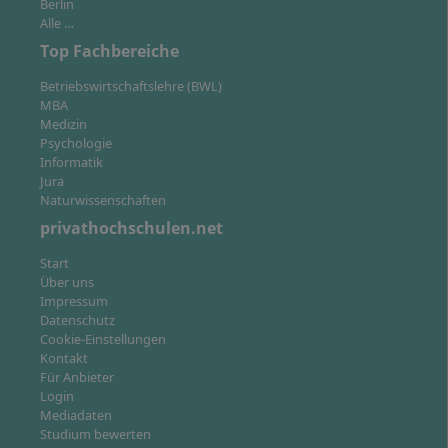
Berlin
Alle …
Top Fachbereiche
Betriebswirtschaftslehre (BWL)
Wo studierst du: Am Online-Campus
MBA
Medizin
Psychologie
Informatik
Der Studiengang wird am Online-Campus der
Jura
Hochschule Fresenius angeboten. Entscheidest du
Naturwissenschaften
dich für das virtuelle Live-Studium am Online-Campus,
privathochschulen.net
bist du ortsunabhängig und kannst alle
Lehrveranstaltungen und Prüfungen flexibel digital
Start
Über uns
absolvieren. Du hast außerdem Zugang zu
Impressum
Netzwerkveranstaltungen, Gastvorträgen und zum
Datenschutz
Pioneer Lab.
Cookie-Einstellungen
Kontakt
Für Anbieter
Login
Mediadaten
Studium bewerten