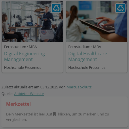
Der Einstieg ins Studium ist zum Winter- und
Sommersemester möglich. Die Studiensprache ist
Deutsch.
Fernstudium · MBA
Fernstudium · MBA
Welche Karrierechancen und
Digital Engineering
Digital Healthcare
Berufsperspektiven hast du?
Management
Management
Hochschule Fresenius
Hochschule Fresenius
Mit dem erfolgreichen Abschluss als Master of Arts in
Business Development & Digital Innovation
Zuletzt aktualisiert am
03.12.2025
von
Marcus Schütz
qualifizierst du dich für vielfältige Führungs- und
Quelle:
Anbieter-Website
Managementaufgaben im Bereich Digitalisierung und
Innovation:
Merkzettel
Dein Merkzettel ist leer. Auf
klicken, um zu merken und zu
Strategisches und operatives Business
vergleichen.
Development in Unternehmen und Start-ups