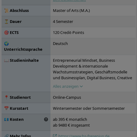
ist in Vollzeit, berufsbegleitend und im
Fernstudium möglich.
📜 Abschluss
Master of Arts (M.A.)
⏳ Dauer
4 Semester
🎯 ECTS
120 Credit-Points
🌍
Deutsch
Unterrichtssprache
📖 Studieninhalte
Entrepreneurial Mindset, Business
Development & internationale
Wachstumsstrategien, Geschäftsmodelle
und Businessplan, Digital Business, Creative
Tools & Design Thinking, Corporate
Alles anzeigen
Governance & Compliance, Agiles Produkt-
& Innovationsmanagement,
📍 Studienort
Online-Campus
Entrepreneurial Skills, Behavioral Decision
Making, Entrepreneurial Finance,
📅 Kursstart
Wintersemester oder Sommersemester
Praxisprojekt & Case Study I,
Geschäftsfeldentwicklung & digitale Märkte,
💶 Kosten
ab 395 € monatlich
Internationale Marketing- & Vertriebskanäle
ab 9480 € insgesamt
und Beziehungsmanagement,
Entrepreneurial Leadership, Praxisprojekt &
🔗 Mehr Infos
https://www.hs-fresenius.de