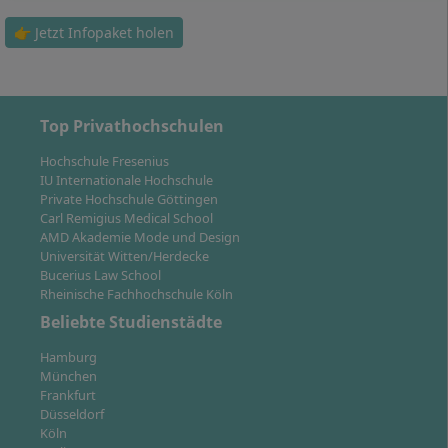
Digital Marketing Management und Entwicklung
von digitalen Geschäftsmodellen
👉 Jetzt Infopaket holen
Innovation Consulting und Beratungsaufgaben im
Technologiesektor
Produktmanagement und Einführung neuer,
digitaler Produkte und Services
Top Privathochschulen
Projektleitung bei digitalen Transformations- und
Hochschule Fresenius
Innovationsprozessen
IU Internationale Hochschule
Business Analyse und Entwicklung von
Private Hochschule Göttingen
Wachstumsstrategien in internationalen Märkten
Carl Remigius Medical School
AMD Akademie Mode und Design
Absolventinnen und Absolventen übernehmen
Universität Witten/Herdecke
Bucerius Law School
typischerweise Positionen als Digital Marketing
Rheinische Fachhochschule Köln
Manager, Innovation Consultant, Business Analyst
Beliebte Studienstädte
oder Projektmanager für digitale Transformation.
Ebenso sind Tätigkeiten im Consulting, im Corporate
Hamburg
Entrepreneurship sowie in leitender Funktion in
München
Frankfurt
etablierten Unternehmen und im Gründungsumfeld
Düsseldorf
möglich.
Köln