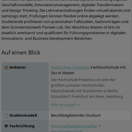
Geschäftsmodelle, Innovationsmanagement, digitaler Transformation
und Design Thinking. Die Lehrveranstaltungen finden virtuell abends und
samstags statt, Prüfungen können flexibel online abgelegt werden.
Studierende profitieren von praxisnahen Fallstudien, Gastvorträgen und
dem Gründernetzwerk Pioneer Lab. Der Abschluss Master of Arts ist
staatlich anerkannt und qualifiziert für Führungspositionen in digitalen
Innovations- und Business-Development-Bereichen.
Auf einen Blick
🏫 Anbieter
Hochschule Fresenius
, Fachhochschule mit
Sitz in Idstein
Die Hochschule Fresenius ist eine der
größten privaten Hochschulen
Deutschlands mit Standorten in Berlin,
Düsseldorf, Frankfurt am Main, Hamburg,
Idstein, Köln, München und Wiesbaden. In
Alles anzeigen
den Bereichen Chemie & Biologie,
Wirtschaft & Medien, Gesundheit & Soziales
📋 Studienmodell
Berufsbegleitendes Studium
und Design bietet sie praxisorientierte
Bachelor- und Masterstudiengänge sowie
🎓 Fachrichtung
Wirtschaftswissenschaften
Aus- und Weiterbildungen an. Ein Studium
Betriebswirtschaft