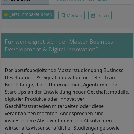
Case Study II, Agile Organisation & New
Work, (Virtuelles) Arbeiten und Führen in
👉 Jetzt Infopaket holen
Merken
Teilen
internationalen Kontexten,
Organisationsentwicklung & Management
von digitalen Transformationsprojekten,
Konfliktmanagement & Mediation,
Akademisches Arbeiten und Exposé,
Für wen eignet sich der Master Business
Masterarbeit
Development & Digital Innovation?
Der berufsbegleitende Masterstudiengang Business
Development & Digital Innovation richtet sich an
Berufstätige, die in Unternehmen, Agenturen oder
Start-Ups an der Entwicklung neuer Geschäftsmodelle,
digitaler Produkte oder innovativer
Geschäftsstrategien mitarbeiten oder diese
verantworten möchten. Angesprochen sind
insbesondere Absolventinnen und Absolventen
wirtschaftswissenschaftlicher Studiengänge sowie