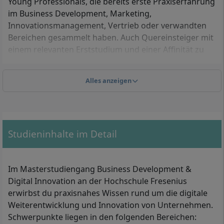
Young Professionals, die bereits erste Praxiserfahrung
im Business Development, Marketing,
Innovationsmanagement, Vertrieb oder verwandten
Bereichen gesammelt haben. Auch Quereinsteiger mit
einem relevanten Erststudium und einer Affinität zu
Digitalisierung und unternehmerischer Entwicklung
finden im Studiengang eine passende
Alles anzeigen
Weiterbildungsmöglichkeit.
Welche Zulassungsvoraussetzungen musst du
erfüllen?
Studieninhalte im Detail
Um für das berufsbegleitende Masterstudium
Business Development & Digital Innovation (M.A.) an
Im Masterstudiengang Business Development &
der Hochschule Fresenius zugelassen zu werden,
Digital Innovation an der Hochschule Fresenius
musst du folgende formale Kriterien erfüllen:
erwirbst du praxisnahes Wissen rund um die digitale
Weiterentwicklung und Innovation von Unternehmen.
Abgeschlossenes Bachelorstudium mit mindestens
Schwerpunkte liegen in den folgenden Bereichen:
180 Credit Points (ECTS) oder ein gleichwertiger