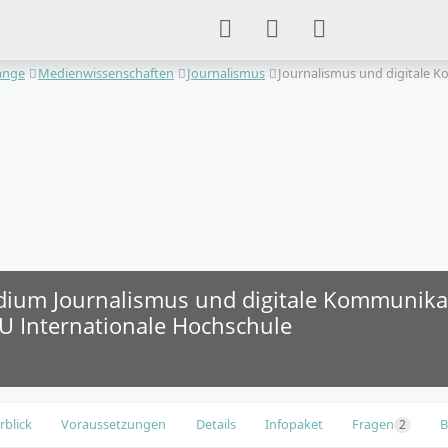
änge
Medienwissenschaften
Journalismus
Journalismus und digitale 
dium Journalismus und digitale Kommunika
 IU Internationale Hochschule
rblick
Voraussetzungen
Details
Infopaket
Fragen
B
2