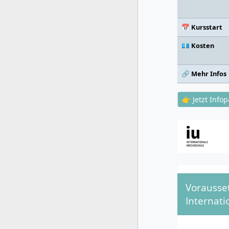
📅 Kursstart
💶 Kosten
🔗 Mehr Infos
👉 Jetzt Info
Vorausse
Internati