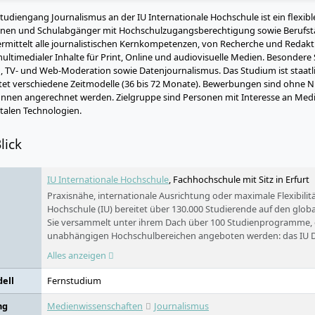
tudiengang Journalismus an der IU Internationale Hochschule ist ein flexib
nen und Schulabgänger mit Hochschulzugangsberechtigung sowie Berufstät
ermittelt alle journalistischen Kernkompetenzen, von Recherche und Redakt
ultimedialer Inhalte für Print, Online und audiovisuelle Medien. Besondere
 TV- und Web-Moderation sowie Datenjournalismus. Das Studium ist staatli
etet verschiedene Zeitmodelle (36 bis 72 Monate). Bewerbungen sind ohne 
nnen angerechnet werden. Zielgruppe sind Personen mit Interesse an Medie
talen Technologien.
lick
IU Internationale Hochschule
, Fachhochschule mit Sitz in Erfurt
Praxisnähe, internationale Ausrichtung oder maximale Flexibilitä
Hochschule (IU) bereitet über 130.000 Studierende auf den globa
Sie versammelt unter ihrem Dach über 100 Studienprogramme, d
unabhängigen Hochschulbereichen angeboten werden: das IU 
das IU Fernstudium. Die IU bietet den Studierenden ein Netzw
Alles anzeigen
Praxispartnern in die Wirtschaft: über 15.000 Unternehmen habe
mit der IU kooperiert, darunter die ZURICH Versicherungen oder 
ell
Fernstudium
2000 gegründet wurde, ist inzwischen in 25 Städten in Deutschla
ng
Medienwissenschaften
Journalismus