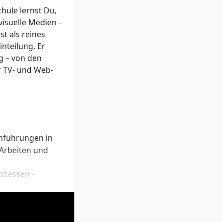
chulreife
hule lernst Du,
ktischer Teil
visuelle Medien –
st als reines
oma) oder im
inteilung. Er
sprüfung
g – von den
r TV- und Web-
rttemberg
behördliche
inführungen in
B. IHK-
Arbeiten und
schland und
ozessen –
basiert alle
weis der
audiovisuelle
fserfahrung.
g zur deutschen
r Medien und