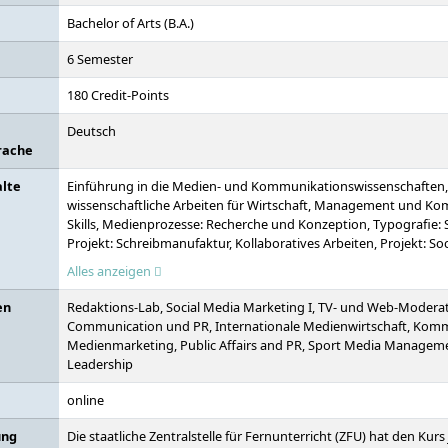
Bachelor of Arts (B.A.)
6 Semester
180 Credit-Points
Deutsch
rache
alte
Einführung in die Medien- und Kommunikationswissenschaften,
wissenschaftliche Arbeiten für Wirtschaft, Management und Kom
Skills, Medienprozesse: Recherche und Konzeption, Typografie: 
Projekt: Schreibmanufaktur, Kollaboratives Arbeiten, Projekt: So
Geschichte und Ethik der Medien, Medienpsychologie, Printprod
Alles anzeigen
Printmedien, Medienökonomie, Marktforschung, Storytelling, Pr
Grundlagen audio-visuelle Medien, Projekt: Audio-visuelle Medi
en
Redaktions-Lab, Social Media Marketing I, TV- und Web-Modera
Interkulturelle und ethische Handlungskompetenzen, Internatio
Communication und PR, Internationale Medienwirtschaft, Kom
Journalismus und Medienmanagement, Mobile Medien, Conte
Medienmarketing, Public Affairs and PR, Sport Media Managem
Systeme, Projekt: Online und Crossmedia Journalismus, Seminar:
Leadership
Journalismus, Digitales Redaktionsmanagement, Projekt: Profess
Augmented, Mixed und Virtual Reality, Wahlpflichtmodule, Bach
online
ung
Die staatliche Zentralstelle für Fernunterricht (ZFU) hat den Kur