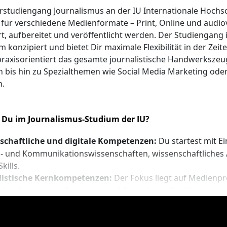
gemeine Hochschulreife (Abitur) oder fachgebundene Hochs
rstudiengang Journalismus an der IU Internationale Hochsc
hochschulreife (Fachabitur), dabei sind schulischer und pra
e für verschiedene Medienformate – Print, Online und audio
wendig
t, aufbereitet und veröffentlicht werden. Der Studiengang i
erberinnen und Bewerber mit internationalen (z.B. IB Dipl
 konzipiert und bietet Dir maximale Flexibilität in der Zeite
land erworbenen Schulabschlüssen: Eine Gleichwertigkeit
 praxisorientiert das gesamte journalistische Handwerkszeu
sprechend Anabin wird durchgeführt.
 bis hin zu Spezialthemen wie Social Media Marketing ode
chlüsse von Waldorfschulen oder Berufskollegs Baden-Wü
n.
ötigen vor Aufnahme an einem anderen Standort ggf. eine 
tätigung der Fachhochschulreife.
 Du im Journalismus-Studium der IU?
Fach-)Abitur:
schaftliche und digitale Kompetenzen:
Du startest mit E
terbrief oder eine abgeschlossene Aufstiegsfortbildung (z.
- und Kommunikationswissenschaften, wissenschaftliches 
wirtin oder IHK-Fachwirt)
Skills.
destens zweijährige, anerkannte Berufsausbildung in Deut
listische Kernkompetenzen:
Der Fokus liegt auf Medienpr
estens drei Jahre Berufserfahrung in Vollzeit*
he, Konzeption, Redaktion und Produktion. Du übst projekt
ekter Studienstart über ein Probestudium oder durch Nach
ten Formate: klassische Printmedien, Onlineformate sowie 
dierfähigkeit – abhängig von Ausbildungsinhalten und Beru
e (Audio, Video, Animation).
 Ausbildungen im EU-Ausland: Eine Gleichwertigkeitsprüfun
ethik und -recht:
fsausbildung auf Niveau DQR 4 findet statt.
Themen wie Medienethik, Geschichte de