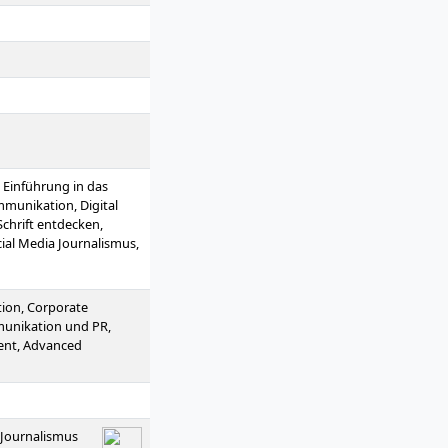
 Einführung in das
munikation, Digital
Schrift entdecken,
cial Media Journalismus,
uktion, Projekt:
ojekt: Format-Lab,
en, Medienrecht,
tion, Corporate
nalisierung in
munikation und PR,
nt Management
ent, Advanced
 Aktuelle Trends im
ionelles Texten,
elorarbeit
s Journalismus