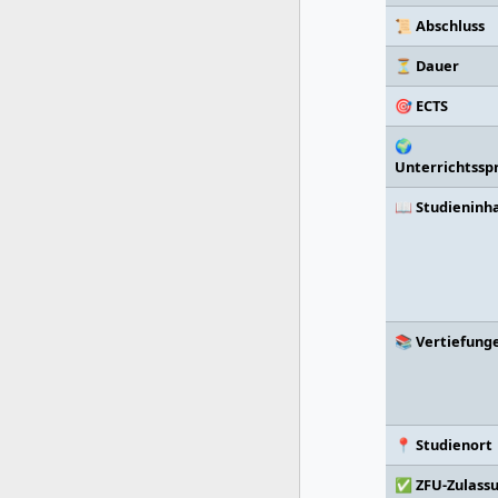
📜 Abschluss
⏳ Dauer
🎯 ECTS
🌍
Unterrichtssp
📖 Studieninh
📚 Vertiefung
📍 Studienort
✅ ZFU-Zulass