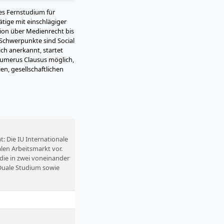
les Fernstudium für
ige mit einschlägiger
ion über Medienrecht bis
 Schwerpunkte sind Social
ch anerkannt, startet
Numerus Clausus möglich,
n, gesellschaftlichen
t: Die IU Internationale
len Arbeitsmarkt vor.
ie in zwei voneinander
Duale Studium sowie
erk von renommierten
n bereits erfolgreich
Motel One. Die IU, die
nd vertreten.