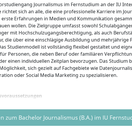
orstudiengang Journalismus im Fernstudium an der IU Inte
richtet sich an alle, die eine professionelle Karriere im Jo
 erste Erfahrungen in Medien und Kommunikation gesam
auen wollen. Die Zielgruppe umfasst sowohl Schulabgänge
ger mit Hochschulzugangsberechtigung, als auch Berufst
tur, die über eine einschlägige Ausbildung und mehrjährige
as Studienmodell ist vollständig flexibel gestaltet und eign
für Personen, die neben Beruf oder familiären Verpflichtu
er einen individuellen Zeitplan bevorzugen. Das Studium b
Möglichkeit, sich gezielt auf Fachgebiete wie Datenjournal
tion oder Social Media Marketing zu spezialisieren.
svoraussetzungen
chelor-Studiengang Journalismus an der IU gelten folgende
dingungen:
en zum Bachelor Journalismus (B.A.) im IU Fernst
chschulreife: