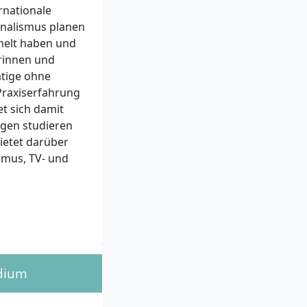
rnationale
urnalismus planen
melt haben und
rinnen und
ätige ohne
 Praxiserfahrung
et sich damit
ngen studieren
ietet darüber
ismus, TV- und
udium