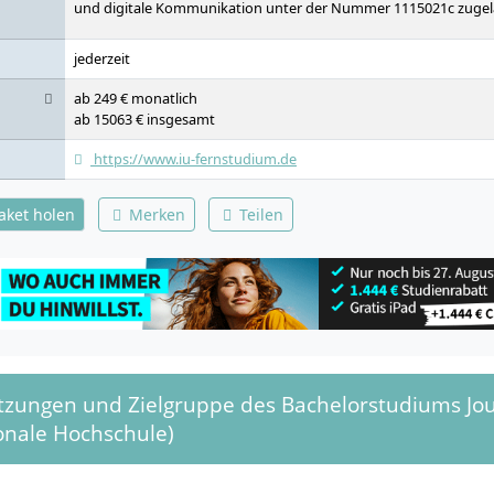
und digitale Kommunikation unter der Nummer 1115021c zugel
jederzeit
ab 249 € monatlich
ab 15063 € insgesamt
https://www.iu-fernstudium.de
paket holen
Merken
Teilen
tzungen und Zielgruppe des Bachelorstudiums Jou
onale Hochschule)