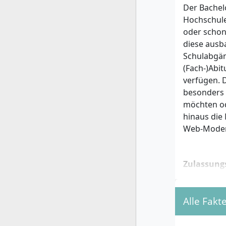
Der Bachel
Hochschule 
oder schon
diese ausb
Schulabgän
(Fach-)Abi
verfügen. D
besonders 
möchten od
hinaus die 
Web-Modera
Zulassung
Für den Ba
Zugangsbe
Alle Fakt
Mit Ho