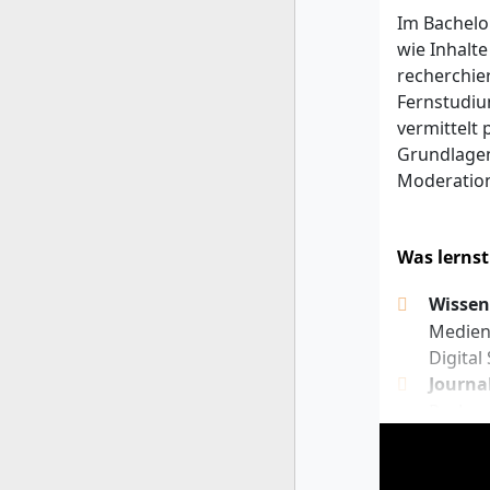
All
Im Bachelo
Fach
wie Inhalt
not
recherchier
Bew
Fernstudium
Aus
vermittelt
ent
Grundlagen
Abs
Moderatio
ben
Bes
Was lernst
Ohne (
Wissen
Meis
Medien
Fach
Digital 
Min
Journa
mind
Recherc
Dir
relevan
Stu
Beiträg
Bei
Medien
Beru