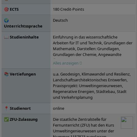
kooperiert, darunter die ZURICH
🎯 ECTS
180 Credit-Points
Versicherungen oder Motel One. Die IU, die
2000 gegründet wurde, ist inzwischen in 25
🌍
Deutsch
Städten in Deutschland vertreten.
Unterrichtssprache
📖 Studieninhalte
Einführung in das wissenschaftliche
Arbeiten für IT und Technik, Grundlagen der
Mathematik, Darstellen: Grundlagen,
Grundlagen der Chemie, Angewandte
Ökologie: Grundlagen, Projekt: Angewandte
Alles anzeigen
Ökologie und Klimawandel, Privates und
öffentliches Baurecht, Kollaboratives
📚 Vertiefungen
u.a. Geodesign, Klimawandel und Resilienz,
Arbeiten, Grundlagen der Physik,
Landschaftsarchitektonisches Entwerfen,
Landnutzung, Limnologie der Seen und
Praxisprojekt: Umweltingenieurwesen,
Fließgewässer, Projekt: Erneuerbare
Regenerative Energien, Städtebau, Stadt
Energien, Vermessungskunde,
und Verkehrsplanung
Interkulturelle und ethische
Handlungskompetenzen, Baukonstruktion
📍 Studienort
online
– Grundlagen, Grundlagen der
Baustoffkunde, Abfall- und
✅ ZFU-Zulassung
Die staatliche Zentralstelle für
Siedlungswasserwirtschaft, Projekt:
Fernunterricht (ZFU) hat den Kurs
Bioindikation und Umweltmonitoring,
Umweltingenieurwesen unter der
Nachhaltige Baukonstruktion und
Nummer 1157823 zugelassen.