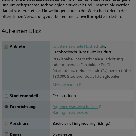
und umweltgerechte Technologien entwickelt und umsetzt. Sie werden
darauf vorbereitet, als Umweltingenieure in der Wirtschaft oder in der
öffentlichen Verwaltung zu arbeiten und Umweltprojekte zu leiten.
Auf einen Blick
🏫 Anbieter
IU Internationale Hochschule
,
Fachhochschule mit Sitz in Erfurt
Praxisnähe, internationale Ausrichtung
oder maximale Flexibilität: Die IU
Internationale Hochschule (IU) bereitet über
130.000 Studierende auf den globalen
Arbeitsmarkt vor. Sie versammelt unter
Alles anzeigen
ihrem Dach über 100 Studienprogramme,
die in zwei voneinander unabhängigen
📋 Studienmodell
Fernstudium
Hochschulbereichen angeboten werden:
das IU Duale Studium sowie das IU
🎓 Fachrichtung
Ingenieurwissenschaften
Fernstudium. Die IU bietet den
Bauingenieurwesen
Studierenden ein Netzwerk von
renommierten Praxispartnern in die
📜 Abschluss
Bachelor of Engineering (B.Eng.)
Wirtschaft: über 15.000 Unternehmen
haben bereits erfolgreich mit der IU
⏳ Dauer
6 Semester