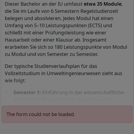
Dieser Bachelor an der IU umfasst
etwa 35 Module
,
die Sie im Laufe von 6 Semestern Regelstudienzeit
belegen und absolvieren. Jedes Modul hat einen
Umfang von 5–10 Leistungspunkten (ECTS) und
schließt mit einer Prüfungsleistung wie einer
Hausarbeit oder einer Klausur ab. Insgesamt
Mit Ihrem Bachelor in Umweltingenieurwesen arbeiten Sie
beispielsweise als Klimaschutzmanagerin bzw.
erarbeiten Sie sich so 180 Leistungspunkte von Modul
Klimaschutzmanager, als Energiemanager oder Umweltreferentin
zu Modul und von Semester zu Semester.
bzw. Umweltreferent.
Der typische Studienverlaufsplan für das
Ins berufsbegleitende Fernstudium
Vollzeitstudium in Umweltingenieurwesen sieht aus
Umweltingenieurwesen an der IU Internationalen
wie folgt:
Hochschule können Sie zugelassen werden, wenn Sie
Semester 1:
Einführung in das wissenschaftliche
entweder ein
Abitur
(die allgemeine Hochschulreife),
Arbeiten für IT und Technik, Grundlagen der
ein Fachabitur oder die fachgebundene
Mathematik, Darstellen: Grundlagen, Grundlagen
Hochschulreife vorlegen.
The form could not be loaded.
der Chemie, Angewandte Ökologie: Grundlagen,
Darüber hinaus können Sie
Umweltingenieurwesen
Projekt: Angewandte Ökologie und Klimawandel
auch ohne Abitur
studieren. Um ohne Abitur ins IU-
Semester 2:
Privates und öffentliches Baurecht,