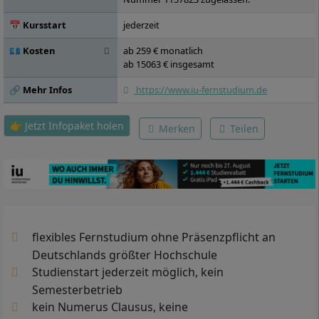
Ingenieurökologie, Seminar:
Geoinformation, Wasserbau,
📅 Kursstart
jederzeit
Umweltanalytik, Angewandte Ökologie:
💶 Kosten
ab 259 € monatlich
Vertiefung, Projekt: Hochwasserschutz und
ab 15063 € insgesamt
Gewässerrenaturierung,
Umweltmikrobiologie, Klärtechnik und
🔗 Mehr Infos
https://www.iu-fernstudium.de
Abwasseraufbereitung, Darstellen: CAD,
Angewandte Bodenkunde und
Altlastensanierung, Verkehrswegebau,
👉 Jetzt Infopaket holen
Merken
Teilen
Industrielle Umwelttechnik, Projekt:
Umweltingenieurwesen, Wahlpflichtmodul
A, Wahlpflichtmodul B, Bachelorarbeit
flexibles Fernstudium ohne Präsenzpflicht an
Deutschlands größter Hochschule
Studienstart jederzeit möglich, kein
Semesterbetrieb
kein Numerus Clausus, keine