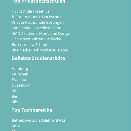
Top Privathochschulen
Vordergrund. Unterstützt durch moderne Labore und
Hochschule Fresenius
Rechenzentren vertiefst du dein Wissen durch
IU Internationale Hochschule
Übungen, Fallstudien und Projekte.
Private Hochschule Göttingen
Carl Remigius Medical School
AMD Akademie Mode und Design
Universität Witten/Herdecke
Bucerius Law School
Rheinische Fachhochschule Köln
Mit welchen Berufsperspektiven kannst du
Beliebte Studienstädte
nach dem Master Informatik rechnen?
Hamburg
München
Frankfurt
Absolventinnen und Absolventen des Masters
Düsseldorf
Informatik an der FH Wedel sind auf dem Arbeitsmarkt
Köln
sehr gefragt und finden Beschäftigung in praktisch
Berlin
Alle …
allen Branchen mit IT-Bezug. Typische Einsatzfelder
Top Fachbereiche
sind:
Betriebswirtschaftslehre (BWL)
Softwareentwicklung und Systemarchitektur bei
MBA
IT-Dienstleistern oder Industrieunternehmen