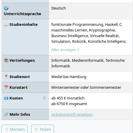
🌍
Deutsch
Unterrichtssprache
📖 Studieninhalte
funktionale Programmierung, Haskell, C,
maschinelles Lernen, Kryptographie,
Business Intelligence, Virtuelle Realität,
Simulation, Robotik, Künstliche Intelligenz,
Verteilte Systeme, IT-Governance,
Alles anzeigen
Algorithmen, Computeranimation,
Projektmanagement, Zeitmanagement,
📚 Vertiefungen
Informatik, Medieninformatik, Technische
Kommunikationsfähigkeiten,
Informatik
Selbstorganisation, Forschungsmethoden,
Forschungsprozess, Master-Thesis
📍 Studienort
Wedel bei Hamburg
📅 Kursstart
Wintersemester oder Sommersemester
💶 Kosten
ab 455 € monatlich
ab 6750 € insgesamt
🔗 Mehr Infos
Anbieterprofil anzeigen
Merken
Teilen