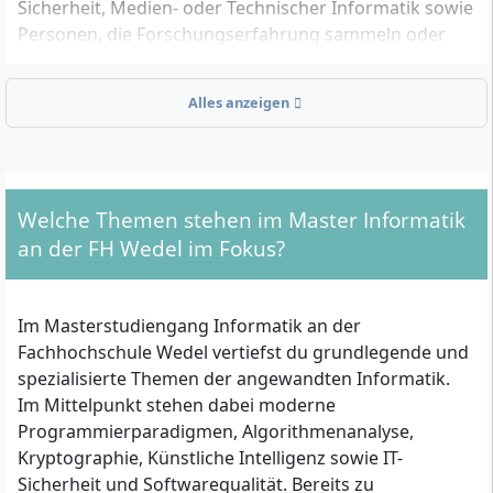
Sicherheit, Medien- oder Technischer Informatik sowie
Personen, die Forschungserfahrung sammeln oder
Schnittstellenpositionen zwischen IT, Wirtschaft und
Technik besetzen möchten.
Alles anzeigen
Welche formalen Voraussetzungen musst du für
den Master erfüllen?
Welche Themen stehen im Master Informatik
Abschluss eines Bachelorstudiums der Informatik
an der FH Wedel im Fokus?
oder verwandter Studiengänge mit mindestens
210 ECTS-Punkten (z. B. Medieninformatik,
Technische Informatik, Mathematik mit IT-
Im Masterstudiengang Informatik an der
Schwerpunkt)
Fachhochschule Wedel vertiefst du grundlegende und
Falls dein Bachelorabschluss nur 180 ECTS-Punkte
spezialisierte Themen der angewandten Informatik.
umfasst, musst du individuelle Aufbauleistungen
Im Mittelpunkt stehen dabei moderne
nach Vorgabe der FH Wedel nachholen
Programmierparadigmen, Algorithmenanalyse,
Die Zulassung ist formal zulassungsfrei, es kann
Kryptographie, Künstliche Intelligenz sowie IT-
jedoch ein Auswahlverfahren stattfinden
Sicherheit und Softwarequalität. Bereits zu