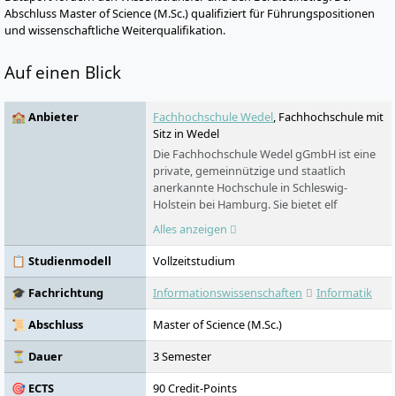
Abschluss Master of Science (M.Sc.) qualifiziert für Führungspositionen
und wissenschaftliche Weiterqualifikation.
Auf einen Blick
🏫 Anbieter
Fachhochschule Wedel
, Fachhochschule mit
Sitz in Wedel
Die Fachhochschule Wedel gGmbH ist eine
private, gemeinnützige und staatlich
anerkannte Hochschule in Schleswig-
Holstein bei Hamburg. Sie bietet elf
Bachelor- und sechs Masterstudiengänge in
Alles anzeigen
den Bereichen Informatik, Technik und
Wirtschaft an. Auf ihrem modernen Campus
📋 Studienmodell
Vollzeitstudium
mit umfangreicher technischer Ausstattung
ermöglicht die Hochschule rund 1300
🎓 Fachrichtung
Informationswissenschaften
Informatik
Studierenden eine praxisorientierte
Ausbildung. Durch enge Kooperationen mit
📜 Abschluss
Master of Science (M.Sc.)
Unternehmen und ein internationales
Netzwerk fördert die FH Wedel die
⏳ Dauer
3 Semester
Berufsfähigkeit ihrer Absolventen und
🎯 ECTS
90 Credit-Points
unterstützt den globalen Austausch.