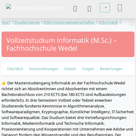
Sprache auswä
Start
Studiengänge
Informationswissenschaften
Informatik
Informatik
Vollzeitstudium Informatik (M.Sc.) –
Fachhochschule Wedel
Überblick
Voraussetzungen
Details
Fragen
Bewertungen
👉 Der Masterstudiengang Informatik an der Fachhochschule Wedel
richtet sich an Absolventinnen und Absolventen mit einem
Bachelorabschluss von 210 ECTS (bei 180 ECTS sind Aufbauleistungen
erforderlich). In drei Semestern Vollzeit oder Teilzeit erwerben
Studierende fundierte Kenntnisse in Algorithmenanalyse,
Softwareparadigmen, Kryptographie, Künstlicher Intelligenz, IT-Sicherheit
und Softwarequalität. Das Studium bietet drei Vertiefungsrichtungen:
Informatik, Medieninformatik und Technische Informatik.
Praxisorientierung und Kooperationen mit Unternehmen wie Adobe und
Dataport fördern den Wissenstransfer und den Berufseinstieg. Der