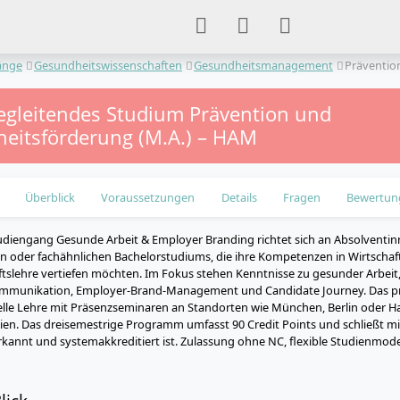
änge
Gesundheitswissenschaften
Gesundheitsmanagement
Präventio
egleitendes Studium Prävention und
eitsförderung (M.A.) – HAM
Überblick
Voraussetzungen
Details
Fragen
Bewertun
udiengang Gesunde Arbeit & Employer Branding richtet sich an Absolventi
en oder fachähnlichen Bachelorstudiums, die ihre Kompetenzen in Wirtscha
ftslehre vertiefen möchten. Im Fokus stehen Kenntnisse zu gesunder Arbeit, 
mmunikation, Employer-Brand-Management und Candidate Journey. Das p
elle Lehre mit Präsenzseminaren an Standorten wie München, Berlin oder H
udien. Das dreisemestrige Programm umfasst 90 Credit Points und schließt mi
erkannt und systemakkreditiert ist. Zulassung ohne NC, flexible Studienmodel