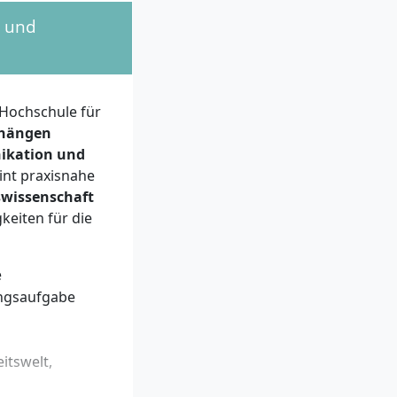
Numerus Clausus
n und
.
, im
as Studium sind
Hochschule für
 virtuellen
hängen
 Denkvermögen,
nikation und
dheit und
int praxisnahe
te zu entwickeln
swissenschaft
xis arbeiten.
keiten für die
e
e
ungsaufgabe
itswelt,