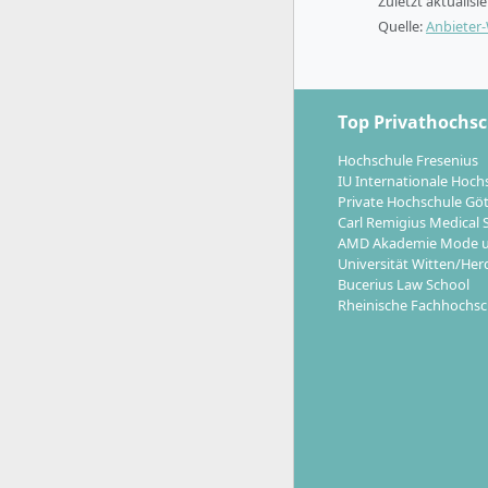
Zuletzt aktualisi
ab.
Quelle:
Anbieter
Das Studiu
20-25 Stu
Modell „Du
Top Privathochs
Unternehm
Hochschule Fresenius
IU Internationale Hoch
Private Hochschule Gö
Carl Remigius Medical 
AMD Akademie Mode u
Welche K
Universität Witten/Her
Präventi
Bucerius Law School
Rheinische Fachhochsc
Absolventi
sind
gefra
deinem Abs
spezialisie
zunehmend