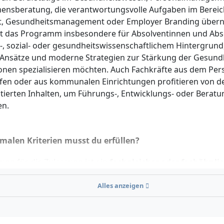
nsberatung, die verantwortungsvolle Aufgaben im Bereich
t, Gesundheitsmanagement oder Employer Branding über
st das Programm insbesondere für Absolventinnen und Abs
-, sozial- oder gesundheitswissenschaftlichem Hintergrund,
 Ansätze und moderne Strategien zur Stärkung der Gesundh
onen spezialisieren möchten. Auch Fachkräfte aus dem Per
fen oder aus kommunalen Einrichtungen profitieren von d
ntierten Inhalten, um Führungs-, Entwicklungs- oder Berat
n.
malen Kriterien musst du erfüllen?
ung für die Zulassung ist ein
fachgleicher oder fachähnli
bschluss
mit mindestens 180 ECTS-Punkten. Fachgleich gelt
ge der Wirtschaftspsychologie, Betriebswirtschaftslehre,
Alles anzeigen
swissenschaften, Sozialwissenschaften oder verwandte Disz
 210 ECTS im Erststudium erlangt hast oder dein Abschluss 
 ist, kannst du durch ein
Vorkursprogramm
die notwendi