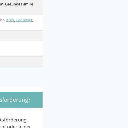
 Employer Branding,
on, Gesunde Familie
nna,
Köln
,
Hannover
,
tsförderung?
itsförderung
nt oder in der