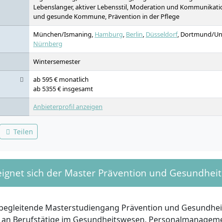
Wahlpflichtmodul: Branchenspezifische Herausforderungen des
Lebenslanger, aktiver Lebensstil, Moderation und Kommunikati
Interkulturelles Management, Masterthesis
und gesunde Kommune, Prävention in der Pflege
München/Ismaning,
Hamburg
,
Berlin
,
Düsseldorf
, Dortmund/U
Nürnberg
Wintersemester
ab 595 € monatlich
ab 5355 € insgesamt
Anbieterprofil anzeigen
Teilen
eignet sich der Master Prävention und Gesundhei
begleitende Masterstudiengang Prävention und Gesundhe
ch an Berufstätige im Gesundheitswesen, Personalmanageme