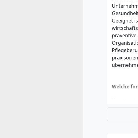
Unternehme
Gesundhei
Geeignet i
wirtschafts
präventive
Organisati
Pflegeberu
praxisorie
übernehme
Welche for
Voraussetz
Bachelora
Studiengän
Gesundheit
weniger als
einschlägig