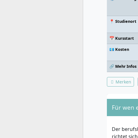
📍 Studienort
📅 Kursstart
💶 Kosten
🔗 Mehr Infos
Merken
Für wen 
Der berufs
richtet si