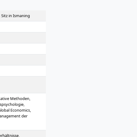
 Sitz in Ismaning
tative Methoden,
spsychologie,
lobal Economics,
 Management der
es Modul, Gesunde
, Employer Branding &
Arbeitgebermarke,
rhältnisse,