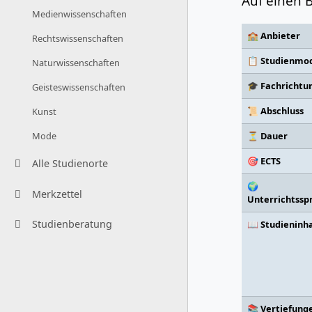
Auf einen B
Medienwissenschaften
🏫 Anbieter
Rechtswissenschaften
📋 Studienmod
Naturwissenschaften
🎓 Fachrichtu
Geisteswissenschaften
📜 Abschluss
Kunst
⏳ Dauer
Mode
🎯 ECTS
Alle Studienorte
🌍
Merkzettel
Unterrichtssp
Studienberatung
📖 Studieninh
📚 Vertiefung