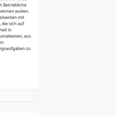
 Betriebliche
nehmen wollen.
olventen mit
 die sich auf
eit in
sonalwesen, aus
en
ungsaufgaben zu
cher
en beispielsweise
iplinen. Falls du
nur teilweise
gen Kompetenzen