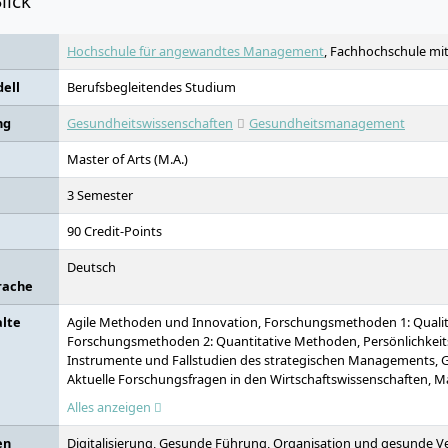
lick
Hochschule für angewandtes Management
, Fachhochschule mit
ell
Berufsbegleitendes Studium
ng
Gesundheitswissenschaften
Gesundheitsmanagement
Master of Arts (M.A.)
3 Semester
90 Credit-Points
Deutsch
rache
alte
Agile Methoden und Innovation, Forschungsmethoden 1: Quali
Forschungsmethoden 2: Quantitative Methoden, Persönlichkeit
Instrumente und Fallstudien des strategischen Managements, G
Aktuelle Forschungsfragen in den Wirtschaftswissenschaften,
Unternehmensentwicklung, Leadership, Anwendungsorientiert
Alles anzeigen
Arbeit & Self-Care, Hybrides Arbeiten & Interne Kommunikation
Talentmanagement, Strategische Konzeption einer attraktiven 
en
Digitalisierung, Gesunde Führung, Organisation und gesunde Ve