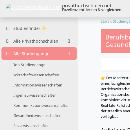
privathochschulen.net
Exzellenz entdecken & vergleichen
Start
Studieng
Studienfinder ✨
Berufsb
Alle Privathochschulen
Gesundh
Alle Studiengänge
Top-Studiengänge
Wirtschaftswissenschaften
👉 Der Masterst
eines fachgleich
Informationswissenschaften
Betriebswirtscha
Organisationsko
Ingenieurwissenschaften
kombiniert virtu
Real-Life-Fallst
Kommunikationswissenschaften
der staatlich an
Gesundheitswissenschaften
verfügbar.
Sozialwissenschaften