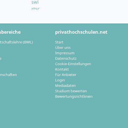
viert werden (
ca.
tiv bietet das
r Einbindung eines
hbereiche
privathochschulen.net
tschaftslehre (BWL)
Start
Über uns
Impressum
e
Datenschutz
Cookie-Einstellungen
der Master
Kontakt
nschaften
Für Anbieter
Login
Mediadaten
Studium bewerten
heitsförderung
Bewertungsrichtlinien
Management
. Mit
nalmanagement
swelt 4.0