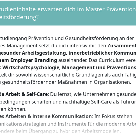
, um die volle Zulassungsberechtigung zu erreichen. Ein 
tudieninhalte erwarten dich im Master Präventio
t nicht, die Zulassung erfolgt nach Prüfung der Unterlagen
itsförderung?
t idealerweise praktische Erfahrungen im Gesundheitswesen
reich oder in einer beratenden Tätigkeit mitbringen. Für d
tudiengang Prävention und Gesundheitsförderung an der 
ative
und
Eigenverantwortung
gefragt, insbesondere beim
s Management setzt du dich intensiv mit den
Zusammen
 in den Selbststudiumsphasen. Wichtig sind analytisches
gesunder Arbeitsgestaltung, innerbetrieblicher Kommu
onsfähigkeit sowie Interesse an den Themen Arbeit, Gesun
chem Employer Branding
auseinander. Das Curriculum vere
gsmanagement. Du solltest bereit sein, innovative Konzep
s
Wirtschaftspsychologie, Management und Prävention
t aktiv an der Schnittstelle zwischen Wissenschaft und Pra
elt dir sowohl wissenschaftliche Grundlagen als auch Fähig
ionsstärke und Teamfähigkeit erleichtern die erfolgreich
 gesundheitsfördernder Maßnahmen in Organisationen.
beit in Praxisprojekten und Workshops.
e Arbeit & Self-Care
: Du lernst, wie Unternehmen gesund
sbedingungen schaffen und nachhaltige Self-Care als Führ
ren können.
es Arbeiten & interne Kommunikation
: Im Fokus stehen
ikationsstrategien und Instrumente für die moderne Arbe
ondere beim Übergang zu hybriden Arbeitsmodellen.