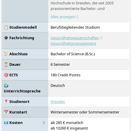
Hochschule in Dresden, die seit 2003
praxisorientierte Bachelor- und
Masterstudiengänge anbietet. Als Tochter
Alles anzeigen
der TU Dresden Aktiengesellschaft
kooperiert sie eng mit der TU Dresden und
📋 Studienmodell
Berufsbegleitendes Studium
bietet Studiengänge in den Bereichen
Gesundheitswesen, Medizin, Management
🎓 Fachrichtung
Gesundheitswissenschaften
und Ingenieurwesen an. Die DIU setzt auf
Gesundheitsmanagement
personalisierte Betreuung und kleine
Lerngruppen, um Studierende auf den
📜 Abschluss
Bachelor of Science (B.Sc.)
globalen Arbeitsmarkt vorzubereiten. Mit
einem breiten Netzwerk an Partnern und
⏳ Dauer
6 Semester
praktischen Lernorten verbindet die DIU
🎯 ECTS
180 Credit-Points
wissenschaftliche Kompetenz mit
praxisnaher Ausbildung.
🌍
Deutsch
Unterrichtssprache
📍 Studienort
Dresden
📅 Kursstart
Wintersemester oder Sommersemester
💶 Kosten
ab 285 € monatlich
ab 10260 € insgesamt