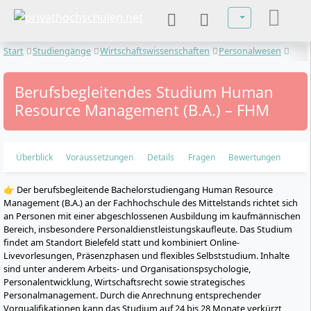
Sprache auswä
Start
Studiengänge
Wirtschaftswissenschaften
Personalwesen
Human Resource Management
Berufsbegleitendes Studium Human
Resource Management (B.A.) – FHM
Überblick
Voraussetzungen
Details
Fragen
Bewertungen
👉 Der berufsbegleitende Bachelorstudiengang Human Resource
Management (B.A.) an der Fachhochschule des Mittelstands richtet sich
an Personen mit einer abgeschlossenen Ausbildung im kaufmännischen
Bereich, insbesondere Personaldienstleistungskaufleute. Das Studium
findet am Standort Bielefeld statt und kombiniert Online-
Livevorlesungen, Präsenzphasen und flexibles Selbststudium. Inhalte
sind unter anderem Arbeits- und Organisationspsychologie,
Personalentwicklung, Wirtschaftsrecht sowie strategisches
Personalmanagement. Durch die Anrechnung entsprechender
Vorqualifikationen kann das Studium auf 24 bis 28 Monate verkürzt