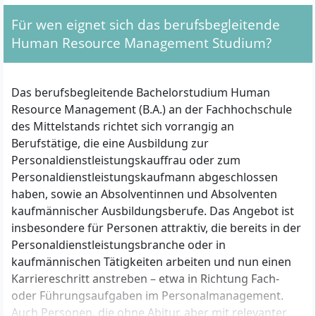
Teammanagement, Präsentation &
Für wen eignet sich das berufsbegleitende
Moderation, Studium Generale,
Selbstmanagement und -organisation,
Human Resource Management Studium?
Studium in der Praxis (SiP),
Wissenschaftliches Arbeiten, Empirisches
Forschungsmethoden
Das berufsbegleitende Bachelorstudium Human
Resource Management (B.A.) an der Fachhochschule
des Mittelstands richtet sich vorrangig an
Berufstätige, die eine Ausbildung zur
Personaldienstleistungskauffrau oder zum
Personaldienstleistungskaufmann abgeschlossen
haben, sowie an Absolventinnen und Absolventen
kaufmännischer Ausbildungsberufe. Das Angebot ist
insbesondere für Personen attraktiv, die bereits in der
Personaldienstleistungsbranche oder in
kaufmännischen Tätigkeiten arbeiten und nun einen
Karriereschritt anstreben – etwa in Richtung Fach-
oder Führungsaufgaben im Personalmanagement.
Auch Personen, die ohne Abitur, aber mit relevanter