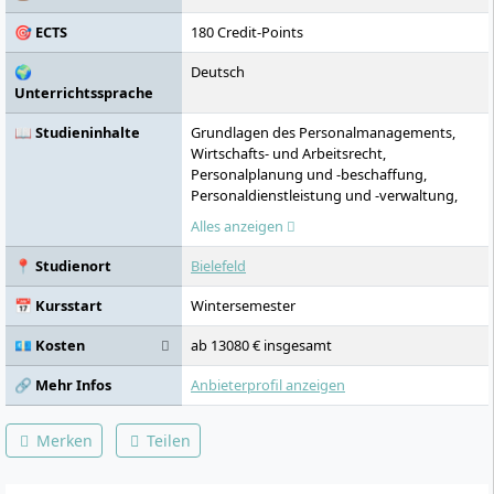
sowie ihre starke Mittelstandsforschung.
🎯 ECTS
180 Credit-Points
Die FHM betreibt neun Standorte in
Deutschland und einen digitalen Campus.
🌍
Deutsch
Unterrichtssprache
📖 Studieninhalte
Grundlagen des Personalmanagements,
Wirtschafts- und Arbeitsrecht,
Personalplanung und -beschaffung,
Personaldienstleistung und -verwaltung,
Personaleinsatz, Grundlagen der Arbeits-
Alles anzeigen
und Organisationspsychologie,
Innovations- und Changemanagement,
📍 Studienort
Bielefeld
Personalentwicklung und -führung,
Spezifische Bereiche und Zukunftsfelder der
📅 Kursstart
Wintersemester
Personalarbeit, Strategisches
Personalmanagement, Personalmarketing
💶 Kosten
ab 13080 € insgesamt
& Personalrecruiting,
Betriebswirtschaftslehre, Strategisches
🔗 Mehr Infos
Anbieterprofil anzeigen
Management & nachhaltige
Unternehmensführung, Marketing &
Merken
Teilen
Vertrieb, Agiles Projektmanagement,
Businessplanentwicklung & Digitale
Geschäftsmodelle, Wirtschaftsenglisch,