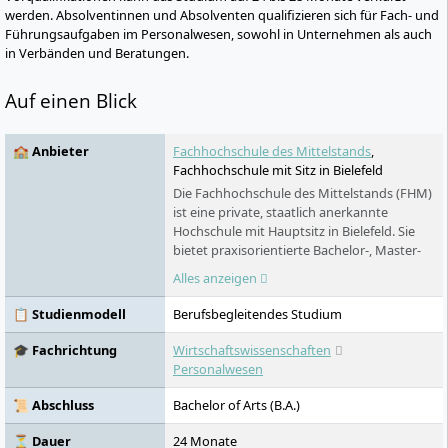
werden. Absolventinnen und Absolventen qualifizieren sich für Fach- und
Führungsaufgaben im Personalwesen, sowohl in Unternehmen als auch
in Verbänden und Beratungen.
Auf einen Blick
🏫 Anbieter
Fachhochschule des Mittelstands
,
Fachhochschule mit Sitz in Bielefeld
Die Fachhochschule des Mittelstands (FHM)
ist eine private, staatlich anerkannte
Hochschule mit Hauptsitz in Bielefeld. Sie
bietet praxisorientierte Bachelor-, Master-
und Promotionsprogramme in Bereichen
Alles anzeigen
wie Wirtschaft, Psychologie, Pädagogik,
Kommunikation, Gesundheit, Technologie
📋 Studienmodell
Berufsbegleitendes Studium
und Sport an. Das Studienangebot umfasst
Präsenz-, Fern- und virtuelle Live-
🎓 Fachrichtung
Wirtschaftswissenschaften
Studienformate sowie berufsbegleitende
Personalwesen
und duale Modelle. Alle Studiengänge sind
NC-frei und teilweise auch ohne Abitur
📜 Abschluss
Bachelor of Arts (B.A.)
zugänglich. Ein besonderes Merkmal ist das
praxisnahe Kompetenzmodell der FHM
⏳ Dauer
24 Monate