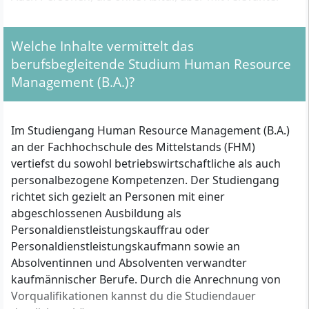
Berufsausbildung und einschlägiger Berufserfahrung
den akademischen Weg einschlagen möchten,
Welche Inhalte vermittelt das
profitieren von diesem flexiblen Studienmodell.
berufsbegleitende Studium Human Resource
Management (B.A.)?
Zulassungsvoraussetzungen: Wer kann sich
bewerben?
Im Studiengang Human Resource Management (B.A.)
Abgeschlossene Berufsausbildung:
an der Fachhochschule des Mittelstands (FHM)
Voraussetzung ist eine erfolgreich abgeschlossene
vertiefst du sowohl betriebswirtschaftliche als auch
Ausbildung als Personaldienstleistungskauffrau
personalbezogene Kompetenzen. Der Studiengang
oder -kaufmann oder eine abgeschlossene
richtet sich gezielt an Personen mit einer
kaufmännische Ausbildung (z. B.
abgeschlossenen Ausbildung als
Industriekaufleute, Kaufleute für Groß- und
Personaldienstleistungskauffrau oder
Außenhandel, Kaufleute im Einzelhandel, Kaufleute
Personaldienstleistungskaufmann sowie an
für Büromanagement, Kaufleute für
Absolventinnen und Absolventen verwandter
Versicherungen und Finanzen, Bankkaufleute).
kaufmännischer Berufe. Durch die Anrechnung von
Studieren ohne Abitur:
Auch ohne allgemeine
Vorqualifikationen kannst du die Studiendauer
oder fachgebundene Hochschulreife ist die