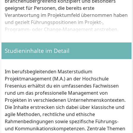
branchenübergreifend konzipiert und besonders
geeignet für Personen, die bereits erste
Verantwortung im Projektumfeld übernommen haben
und gezielt Führungspositionen im Projekt-,
Programm- oder Change-Management anstreben.
Studieninhalte im Detail
Welche formalen Zulassungsvoraussetzungen
musst du erfüllen?
Die Zulassung zum berufsbegleitenden Master
Im berufsbegleitenden Masterstudium
Projektmanagement (M.A.) setzt ein abgeschlossenes
Projektmanagement (M.A.) an der Hochschule
Hochschulstudium voraus. Akzeptiert werden:
Fresenius erhältst du ein umfassendes Fachwissen
rund um das professionelle Management von
Bachelorabschluss mit mindestens 210 ECTS-
Projekten in verschiedenen Unternehmenskontexten.
Punkten in beliebiger Fachrichtung
Die Inhalte erstrecken sich dabei über klassische und
Alternativ ein gleichwertiger Abschluss, zum
agile Methoden, rechtliche und ethische
Beispiel Diplom oder Magister
Rahmenbedingungen sowie spezifische Führungs-
und Kommunikationskompetenzen. Zentrale Themen
Für Bewerberinnen und Bewerber mit weniger als 210