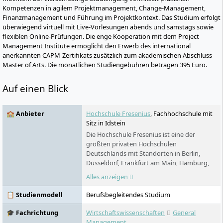
Kompetenzen in agilem Projektmanagement, Change-Management,
Finanzmanagement und Führung im Projektkontext. Das Studium erfolgt
überwiegend virtuell mit Live-Vorlesungen abends und samstags sowie
flexiblen Online-Prüfungen. Die enge Kooperation mit dem Project
Management Institute ermöglicht den Erwerb des international
anerkannten CAPM-Zertifikats zusätzlich zum akademischen Abschluss
Master of Arts. Die monatlichen Studiengebühren betragen 395 Euro.
Auf einen Blick
🏫 Anbieter
Hochschule Fresenius
, Fachhochschule mit
Sitz in Idstein
Die Hochschule Fresenius ist eine der
größten privaten Hochschulen
Deutschlands mit Standorten in Berlin,
Düsseldorf, Frankfurt am Main, Hamburg,
Idstein, Köln, München und Wiesbaden. In
Alles anzeigen
den Bereichen Chemie & Biologie,
Wirtschaft & Medien, Gesundheit & Soziales
📋 Studienmodell
Berufsbegleitendes Studium
und Design bietet sie praxisorientierte
Bachelor- und Masterstudiengänge sowie
🎓 Fachrichtung
Wirtschaftswissenschaften
General
Aus- und Weiterbildungen an. Ein Studium
Management