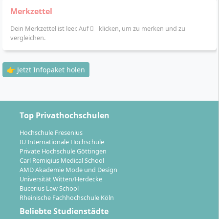
Kommilitoninnen sowie Kommilitonen
Merkzettel
Spezielle Vorbereitungsangebote für die CAPM-
Prüfung des Project Management Institute (PMI)
Dein Merkzettel ist leer. Auf
klicken, um zu merken und zu
vergleichen.
Im Verlauf des Studiums sicherst du dir zudem
Zugang zu international anerkannten Netzwerken und
Ressourcen der PMI Student Membership. Die
👉 Jetzt Infopaket holen
Teilnahme an StudyPLUS bietet darüber hinaus
kostenlose Angebote zur Persönlichkeitsentwicklung,
Sprachkurse, Gründung, Karriere-Events und
internationales Networking an.
Top Privathochschulen
Hochschule Fresenius
IU Internationale Hochschule
Private Hochschule Göttingen
Carl Remigius Medical School
AMD Akademie Mode und Design
Karrierechancen & Berufsmöglichkeiten:
Universität Witten/Herdecke
Welche Perspektiven hast du?
Bucerius Law School
Rheinische Fachhochschule Köln
Beliebte Studienstädte