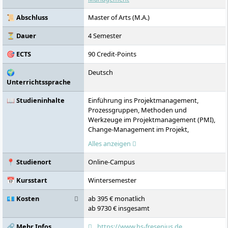
ist in Vollzeit, berufsbegleitend und im
Fernstudium möglich.
📜 Abschluss
Master of Arts (M.A.)
⏳ Dauer
4 Semester
🎯 ECTS
90 Credit-Points
🌍
Deutsch
Unterrichtssprache
📖 Studieninhalte
Einführung ins Projektmanagement,
Prozessgruppen, Methoden und
Werkzeuge im Projektmanagement (PMI),
Change-Management im Projekt,
Unternehmensethik, Corporate Governance
Alles anzeigen
und Datenschutz im Projekt, Agile
Projektmanagement-Methoden, Mega-
📍 Studienort
Online-Campus
Trends und ihre Auswirkungen auf das
Projektmanagement, Softwarewerkzeuge
📅 Kursstart
Wintersemester
für das Projektmanagement,
Finanzmanagement und Controlling im
💶 Kosten
ab 395 € monatlich
Projekt, Projekt-Programm- und
ab 9730 € insgesamt
Portfoliomanagement, Projektsimulation,
Führung im Projekt, Teamentwicklung im
🔗 Mehr Infos
https://www.hs-fresenius.de