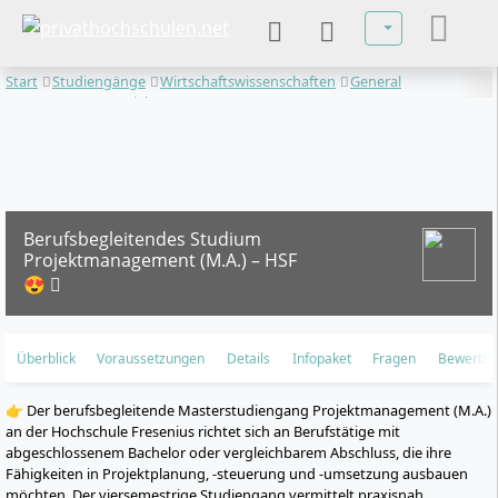
Sprache auswä
Start
Studiengänge
Wirtschaftswissenschaften
General
Management
Projektmanagement
Berufsbegleitendes Studium
Projektmanagement (M.A.) – HSF
😍
Überblick
Voraussetzungen
Details
Infopaket
Fragen
Bewertu
👉 Der berufsbegleitende Masterstudiengang Projektmanagement (M.A.)
an der Hochschule Fresenius richtet sich an Berufstätige mit
abgeschlossenem Bachelor oder vergleichbarem Abschluss, die ihre
Fähigkeiten in Projektplanung, -steuerung und -umsetzung ausbauen
möchten. Der viersemestrige Studiengang vermittelt praxisnah