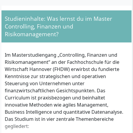
Berufseinsteiger als auch für Young Professionals mit
ersten Berufserfahrungen interessant, die Wert auf
Studieninhalte: Was lernst du im Master
Vereinbarkeit von Studium, Beruf und Privatleben
legen.
Controlling, Finanzen und
Risikomanagement?
Zulassung: Welche Voraussetzungen brauchst du?
Im Masterstudiengang „Controlling, Finanzen und
Hochschulabschluss:
Ein mindestens
Risikomanagement“ an der Fachhochschule für die
berufsqualifizierender Hochschulabschluss mit
Wirtschaft Hannover (FHDW) erwirbst du fundierte
210 ECTS-Punkten ist erforderlich.
Kenntnisse zur strategischen und operativen
Bachelor mit 180 ECTS:
Auch ein
Steuerung von Unternehmen unter
Bachelorabschluss mit 180 ECTS-Punkten ist
finanzwirtschaftlichen Gesichtspunkten. Das
zulässig. Die fehlenden 30 ECTS müssen durch
Curriculum ist praxisbezogen und beinhaltet
einen Brückenkurs vor oder parallel zum
innovative Methoden wie agiles Management,
Masterstudium nachgeholt werden.
Business Intelligence und quantitative Datenanalyse.
Fachfremder Einstieg:
Für Bewerberinnen und
Das Studium ist in vier zentrale Themenbereiche
Bewerber ohne wirtschaftswissenschaftlichen
gegliedert:
Studienabschluss ist eine individuelle Prüfung