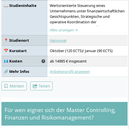
📖 Studieninhalte
Wertorientierte Steuerung eines
Unternehmens unter finanzwirtschaftlichen
Gesichtspunkten, Strategische und
operative Koordination der
Unternehmensaktivitäten, Überwachung
Alles anzeigen
der Zielerreichung des Unternehmens
Erkennung, Analyse und Bewertung der
📍 Studienort
Hannover
Risiken eines Unternehmens und Steuerung
der risikopolitischen Instrumente,
📅 Kursstart
Oktober (120 ECTS)/ Januar (90 ECTS)
Neuausrichtung von Projekten,
Geschäftseinheiten und ganzen
💶 Kosten
ab 14985 € insgesamt
Unternehmen, Nutzung von strukturierten
und unstrukturierten Daten auf Basis von
🔗 Mehr Infos
Anbieterprofil anzeigen
statistischen Datenanalysen in
koordinierenden Tätigkeiten
Merken
Teilen
Für wen eignet sich der Master Controlling,
Finanzen und Risikomanagement?