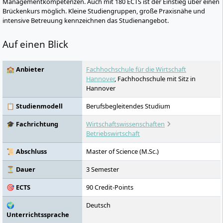
Managementkompetenzen. Auch mit 180 ECTS ist der Einstieg über einen
Brückenkurs möglich. Kleine Studiengruppen, große Praxisnähe und
intensive Betreuung kennzeichnen das Studienangebot.
Auf einen Blick
🏫 Anbieter
Fachhochschule für die Wirtschaft
Hannover
, Fachhochschule mit Sitz in
Hannover
📋 Studienmodell
Berufsbegleitendes Studium
🎓 Fachrichtung
Wirtschaftswissenschaften
Betriebswirtschaft
📜 Abschluss
Master of Science (M.Sc.)
⏳ Dauer
3 Semester
🎯 ECTS
90 Credit-Points
🌍
Deutsch
Unterrichtssprache