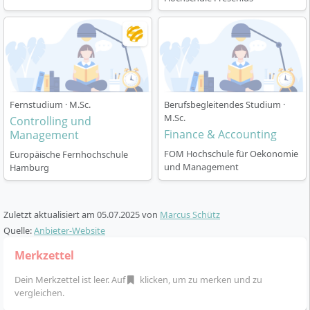
Strategische und operative Koordination der
Unternehmensaktivitäten
Überwachung der Zielerreichung des
Unternehmens
Erkennung, Analyse und Bewertung der
Unternehmensrisiken und Steuerung
Fernstudium · M.Sc.
Berufsbegleitendes Studium ·
risikopolitischer Instrumente
M.Sc.
Controlling und
Neuausrichtung von Projekten,
Finance & Accounting
Management
Geschäftseinheiten und ganzen Unternehmen
FOM Hochschule für Oekonomie
Europäische Fernhochschule
Nutzung von Datenanalysen mit statistischen
und Management
Hamburg
Methoden in koordinierenden Tätigkeiten
Zuletzt aktualisiert am
05.07.2025
von
Marcus Schütz
Quelle:
Anbieter-Website
Merkzettel
Studienablauf: Flexibel und praxisorientiert
zum Masterabschluss
Dein Merkzettel ist leer. Auf
klicken, um zu merken und zu
vergleichen.