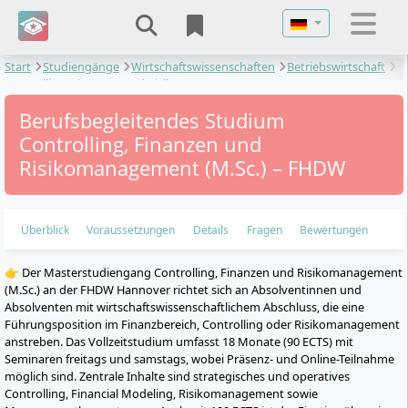
Sprache auswähl
Start
Studiengänge
Wirtschaftswissenschaften
Betriebswirtschaft
Controlling, Finanzen und Risikomanagement
Berufsbegleitendes Studium
Controlling, Finanzen und
Risikomanagement (M.Sc.) – FHDW
Überblick
Voraussetzungen
Details
Fragen
Bewertungen
👉 Der Masterstudiengang Controlling, Finanzen und Risikomanagement
(M.Sc.) an der FHDW Hannover richtet sich an Absolventinnen und
Absolventen mit wirtschaftswissenschaftlichem Abschluss, die eine
Führungsposition im Finanzbereich, Controlling oder Risikomanagement
anstreben. Das Vollzeitstudium umfasst 18 Monate (90 ECTS) mit
Seminaren freitags und samstags, wobei Präsenz- und Online-Teilnahme
möglich sind. Zentrale Inhalte sind strategisches und operatives
Controlling, Financial Modeling, Risikomanagement sowie