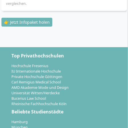
Flexible Prüfungen:
Monatlich online oder an
vergleichen.
bundesweiten Prüfungsstandorten
Anrechnung von Vorleistungen:
Zeit- und
Kostenersparnis möglich, z. B. für IHK-Abschlüsse,
👉 Jetzt Infopaket holen
Fachwirt- oder Betriebswirtqualifikationen
Du kannst das Studium per App und Online-Campus
verwalten, Lernmaterialien abrufen und zeitlich
individuell planen. Eine kostenlose Verlängerung der
Top Privathochschulen
Studienzeit um bis zu
18 bzw. 24 Monate
ist möglich.
Hochschule Fresenius
IU Internationale Hochschule
Private Hochschule Göttingen
Carl Remigius Medical School
AMD Akademie Mode und Design
Universität Witten/Herdecke
Welche Berufsperspektiven und
Bucerius Law School
Entwicklungsmöglichkeiten eröffnen sich
Rheinische Fachhochschule Köln
nach dem Abschluss?
Beliebte Studienstädte
Hamburg
München