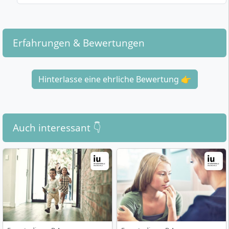
Kinder- und Jugendhilfe & Familienarbeit
Erwachsenenarbeit
Soziale Arbeit mit alten und hochbetagten
Erfahrungen & Bewertungen
Menschen
Migration, Integration und Inklusion
Hinterlasse eine ehrliche Bewertung 👉
Zusätzlich kannst du dein fachliches Profil durch
Spezialisierungen
wie Digitalisierung in der Sozialen
Arbeit oder spezifisches Entgeltmanagement (etwa für
Behindertenhilfe, Kinder- und Jugendhilfe oder Pflege)
Auch interessant 👇
schärfen.
Wie ist der Ablauf und die Organisation des
Fernstudiums Sozialmanagement?