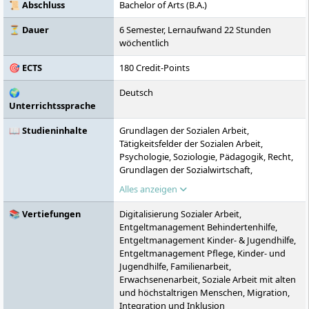
Studienoptionen. Die Euro-FH ermöglicht
📜 Abschluss
Bachelor of Arts (B.A.)
ein Studium auch ohne Abitur sowie den
Zugang zum Masterstudium ohne
⏳ Dauer
6 Semester, Lernaufwand 22 Stunden
Erststudium.
wöchentlich
🎯 ECTS
180 Credit-Points
🌍
Deutsch
Unterrichtssprache
📖 Studieninhalte
Grundlagen der Sozialen Arbeit,
Tätigkeitsfelder der Sozialen Arbeit,
Psychologie, Soziologie, Pädagogik, Recht,
Grundlagen der Sozialwirtschaft,
Wirtschaftslehre in der Sozialen Arbeit,
Alles anzeigen
Betriebswirtschaft in der Sozialen Arbeit,
Finanzierung und Entgeltmanagement,
📚 Vertiefungen
Digitalisierung Sozialer Arbeit,
Organisation und Verwaltung sozialer
Entgeltmanagement Behindertenhilfe,
Einrichtungen
Entgeltmanagement Kinder- & Jugendhilfe,
Entgeltmanagement Pflege, Kinder- und
Jugendhilfe, Familienarbeit,
Erwachsenenarbeit, Soziale Arbeit mit alten
und höchstaltrigen Menschen, Migration,
Integration und Inklusion