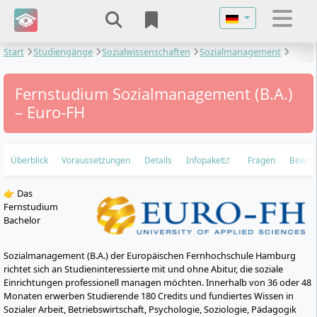
Sprache auswähl
Start
Studiengänge
Sozialwissenschaften
Sozialmanagement
Sozialmanagement
Fernstudium Sozialmanagement (B.A.)
– Euro-FH
Überblick
Voraussetzungen
Details
Infopaket
Fragen
Bewer
👉 Das
Fernstudium
Bachelor
Sozialmanagement (B.A.) der Europäischen Fernhochschule Hamburg
richtet sich an Studieninteressierte mit und ohne Abitur, die soziale
Einrichtungen professionell managen möchten. Innerhalb von 36 oder 48
Monaten erwerben Studierende 180 Credits und fundiertes Wissen in
Sozialer Arbeit, Betriebswirtschaft, Psychologie, Soziologie, Pädagogik