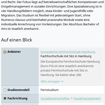
und Recht. Der Fokus liegt auf betriebswirtschaftlichen Kompetenzen und
Entgeltmanagement in sozialen Einrichtungen. Eine Spezialisierung ist in
vier Handlungsfeldern möglich, etwa Kinder- und Jugendhilfe oder
Migration. Das Studium ist flexibel mit jederzeitigem Start, ohne
Numerus clausus und beinhaltet praxisnahe Module sowie eine
individuelle Anrechnung von Vorleistungen. Der Abschluss Bachelor of
Arts ist staatlich anerkannt.
Auf einen Blick
🏫 Anbieter
Europäische Fernhochschule Hamburg
,
Fachhochschule mit Sitz in Hamburg
Die Europäische Fernhochschule Hamburg
(Euro-FH) ist eine staatlich anerkannte
private Fernhochschule mit Sitz in
Hamburg. Sie bietet über 200
Studienprogramme in verschiedenen
Alles anzeigen
Fachbereichen an – berufsbegleitend,
flexibel und digital. Als Teil der Klett Gruppe
📋 Studienmodell
Fernstudium
legt sie besonderen Wert auf persönliche
Betreuung, innovative Lernformate wie die
🎓 Fachrichtung
Sozialwissenschaften
Sozialmanagement
KI-Lernbegleiterin KILEA und internationale