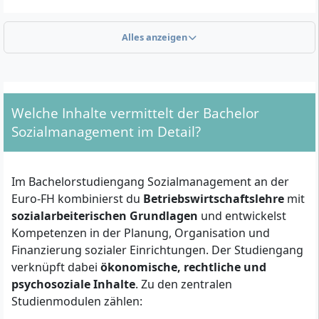
Alles anzeigen
Welche formalen Voraussetzungen musst du für
das Studium erfüllen?
Für die Zulassung zum Bachelor Sozialmanagement
benötigst du
keine allgemeine Hochschulreife
Welche Inhalte vermittelt der Bachelor
zwingend. Es gibt drei Zulassungswege:
Sozialmanagement im Detail?
Allgemeine Hochschulreife (Abitur),
fachgebundene Hochschulreife oder
Im Bachelorstudiengang Sozialmanagement an der
Fachhochschulreife
Euro-FH kombinierst du
Betriebswirtschaftslehre
mit
Fachspezifische Fortbildungsprüfung
(z. B.
sozialarbeiterischen Grundlagen
und entwickelst
Meisterprüfung, Fachwirt/in, IHK-Prüfungen oder
Kompetenzen in der Planung, Organisation und
vergleichbare Aufstiegsfortbildung nach
Finanzierung sozialer Einrichtungen. Der Studiengang
Berufsbildungsgesetz)
verknüpft dabei
ökonomische, rechtliche und
Abgeschlossene Berufsausbildung
(mindestens
psychosoziale Inhalte
. Zu den zentralen
zweijährig) plus
mindestens drei Jahre
Studienmodulen zählen:
Berufserfahrung
in einem verwandten