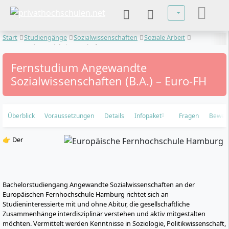
Sprache auswä
Start
Studiengänge
Sozialwissenschaften
Soziale Arbeit
Angewandte Sozialwissenschaften
Fernstudium Angewandte
Sozialwissenschaften (B.A.) – Euro-FH
Überblick
Voraussetzungen
Details
Infopaket
Fragen
Bewer
👉 Der
Bachelorstudiengang Angewandte Sozialwissenschaften an der
Europäischen Fernhochschule Hamburg richtet sich an
Studieninteressierte mit und ohne Abitur, die gesellschaftliche
Zusammenhänge interdisziplinär verstehen und aktiv mitgestalten
möchten. Vermittelt werden Kenntnisse in Soziologie, Politikwissenschaft,