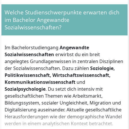
Fernstudium eignet sich außerdem für alle, die ein
Welche Studienschwerpunkte erwarten dich
Interesse an interdisziplinären
im Bachelor Angewandte
sozialwissenschaftlichen Perspektiven
und
Sozialwissenschaften?
gesellschaftlicher Veränderung mitbringen.
Welche formalen Zulassungsvoraussetzungen
Im Bachelorstudiengang
Angewandte
bestehen?
Sozialwissenschaften
erwirbst du ein breit
angelegtes Grundlagenwissen in zentralen Disziplinen
Für die Zulassung zum Bachelor Angewandte
der Sozialwissenschaften. Dazu zählen
Soziologie,
Sozialwissenschaften gelten folgende Optionen:
Politikwissenschaft, Wirtschaftswissenschaft,
Kommunikationswissenschaft
und
Allgemeine oder fachgebundene Hochschulreife
Sozialpsychologie
. Du setzt dich intensiv mit
(Abitur oder vergleichbarer Abschluss)
gesellschaftlichen Themen wie Arbeitsmarkt,
Fachhochschulreife
(Fachabitur)
Bildungssystem, sozialer Ungleichheit, Migration und
Ohne Abitur
: Fachspezifische
Digitalisierung auseinander. Aktuelle gesellschaftliche
Fortbildungsprüfung, z. B. als Meister/in,
Herausforderungen wie der demographische Wandel
Fachwirt/in, IHK-Abschluss, oder eine
werden in einem analytischen Kontext betrachtet.
abgeschlossene Berufsausbildung
mit