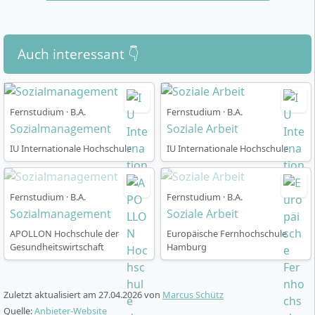
Schwerpunkt, z. B. in Non-Profit-Management,
Selbststudium stattfindet und kontinuierliches
Markt- & Konsumforschung, gesellschaftlichen
Arbeiten verlangt wird. Kommunikationsstärke und
Megatrends, Personal- und
Offenheit für interdisziplinäre Zusammenhänge
Auch interessant 👇
Organisationsentwicklung oder Public
unterstützen deinen Studienerfolg.
Management
Mit diesem modular aufgebauten Studiengang
Fernstudium · B.A.
Fernstudium · B.A.
entwickelst du einen
multiperspektivischen Blick auf
Sozialmanagement
Soziale Arbeit
gesellschaftliche Phänomene
und bist in der Lage,
interdisziplinär zu arbeiten
und innovative
IU Internationale Hochschule
IU Internationale Hochschule
Lösungsansätze zu entwickeln.
Fernstudium · B.A.
Fernstudium · B.A.
Sozialmanagement
Soziale Arbeit
APOLLON Hochschule der
Europäische Fernhochschule
Wie ist der Studienablauf im Fernstudium
Gesundheitswirtschaft
Hamburg
der Euro-FH organisiert?
Zuletzt aktualisiert am
27.04.2026
von
Marcus Schütz
Quelle:
Anbieter-Website