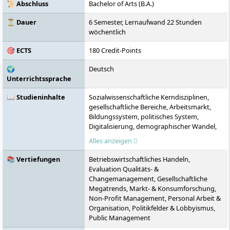
Studienoptionen. Die Euro-FH ermöglicht
📜 Abschluss
Bachelor of Arts (B.A.)
ein Studium auch ohne Abitur sowie den
Zugang zum Masterstudium ohne
⏳ Dauer
6 Semester, Lernaufwand 22 Stunden
Erststudium.
wöchentlich
🎯 ECTS
180 Credit-Points
🌍
Deutsch
Unterrichtssprache
📖 Studieninhalte
Sozialwissenschaftliche Kerndisziplinen,
gesellschaftliche Bereiche, Arbeitsmarkt,
Bildungssystem, politisches System,
Digitalisierung, demographischer Wandel,
soziale Ungleichheit, methodische
Alles anzeigen
Kernkompetenzen, drei von acht
Kerndisziplinen der Soziologie
📚 Vertiefungen
Betriebswirtschaftliches Handeln,
Evaluation Qualitäts- &
Changemanagement, Gesellschaftliche
Megatrends, Markt- & Konsumforschung,
Non-Profit Management, Personal Arbeit &
Organisation, Politikfelder & Lobbyismus,
Public Management