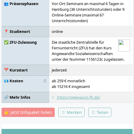
👥 Präsenzphasen
Vor-Ort-Seminare an maximal 6 Tagen in
Hamburg (36 Unterrichtsstunden) oder 9
Online-Seminare (maximal 67
Unterrichtsstunden)
📍 Studienort
online
✅ ZFU-Zulassung
Die staatliche Zentralstelle für
Fernunterricht (ZFU) hat den Kurs
Angewandte Sozialwissenschaften
unter der Nummer 1156123c zugelassen.
📅 Kursstart
jederzeit
💶 Kosten
ab 259 € monatlich
ab 15216 € insgesamt
🔗 Mehr Infos
https://www.euro-fh.de/
👉 Jetzt Infopaket holen
Merken
Teilen