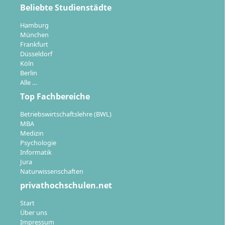
Beliebte Studienstädte
Unterrichtsstunden) oder alternativ
sechs
Präsenztage in Hamburg
(36 Unterrichtsstunden)
Hamburg
Webinare, Tutorien und Online-Vorlesungen für
München
Frankfurt
zusätzliche Betreuung
Düsseldorf
Individuelle Zeitplanung durch flexible
Köln
Prüfungstermine
Berlin
Alle …
Persönliche Studienbetreuung und KI-
Lernbegleiterin KILEA rund um die Uhr
Top Fachbereiche
Betriebswirtschaftslehre (BWL)
Am Ende des Studiums steht ein Praxisprojekt, in dem
MBA
du
dein erworbenes Wissen direkt anwendest
und
Medizin
weiter vertiefst.
Psychologie
Informatik
Jura
Naturwissenschaften
privathochschulen.net
Wohin führt dich dein Bachelorabschluss in
Start
Angewandte Sozialwissenschaften?
Über uns
Impressum