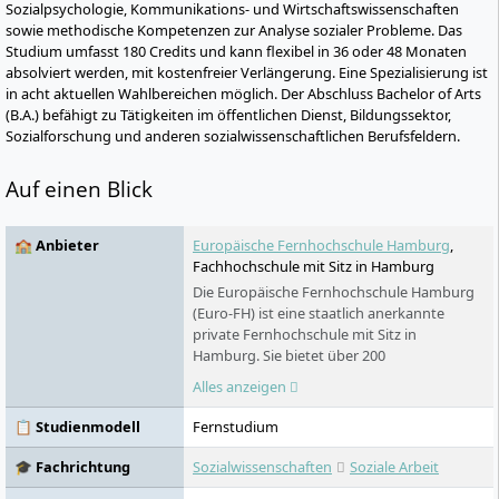
Sozialpsychologie, Kommunikations- und Wirtschaftswissenschaften
sowie methodische Kompetenzen zur Analyse sozialer Probleme. Das
Studium umfasst 180 Credits und kann flexibel in 36 oder 48 Monaten
absolviert werden, mit kostenfreier Verlängerung. Eine Spezialisierung ist
in acht aktuellen Wahlbereichen möglich. Der Abschluss Bachelor of Arts
(B.A.) befähigt zu Tätigkeiten im öffentlichen Dienst, Bildungssektor,
Sozialforschung und anderen sozialwissenschaftlichen Berufsfeldern.
Auf einen Blick
🏫 Anbieter
Europäische Fernhochschule Hamburg
,
Fachhochschule mit Sitz in Hamburg
Die Europäische Fernhochschule Hamburg
(Euro-FH) ist eine staatlich anerkannte
private Fernhochschule mit Sitz in
Hamburg. Sie bietet über 200
Studienprogramme in verschiedenen
Alles anzeigen
Fachbereichen an – berufsbegleitend,
flexibel und digital. Als Teil der Klett Gruppe
📋 Studienmodell
Fernstudium
legt sie besonderen Wert auf persönliche
Betreuung, innovative Lernformate wie die
🎓 Fachrichtung
Sozialwissenschaften
Soziale Arbeit
KI-Lernbegleiterin KILEA und internationale