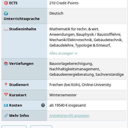
🎯 ECTS
210 Credit-Points
Die FHM betreibt neun Standorte in
Deutschland und einen digitalen Campus.
🌍
Deutsch
Unterrichtssprache
📖 Studieninhalte
Mathematik für techn. & wirt.
Anwendungen, Bauphysik / Baustofflehre,
Mechanik/Elektrotechnik, Gebäudetechnik,
Gebäudelehre, Typologie & Entwurf,
Vermessungskunde, Bodenmechanik &
Alles anzeigen
Grundbau, Baustatik & Massivbau, Holz- &
Stahlbau, Schlüsselfertiges & modulares
📚 Vertiefungen
Bauvorlageberechtigung,
Bauen, CAD & BIM, Bausanierung & Bauen
Nachhaltigkeitsmanagement,
im Bestand, Energiesparendes Bauen,
Gebäudeenergieberatung, Sachverständige
Ökobilanzierungen für nachhaltige
Gebäude, Anforderungen an Bauvorlagen &
📍 Studienort
Frechen (bei Köln), Online-University
Städtebau, Businessplanentwicklung &
Digitale Geschäftsmodelle,
📅 Kursstart
Wintersemester
Wissenschaftliches Arbeiten,
Ingenieurwissenschaftliches Praxisstudium
💶 Kosten
ab 19540 € insgesamt
(SiP)
🔗 Mehr Infos
Anbieterprofil anzeigen