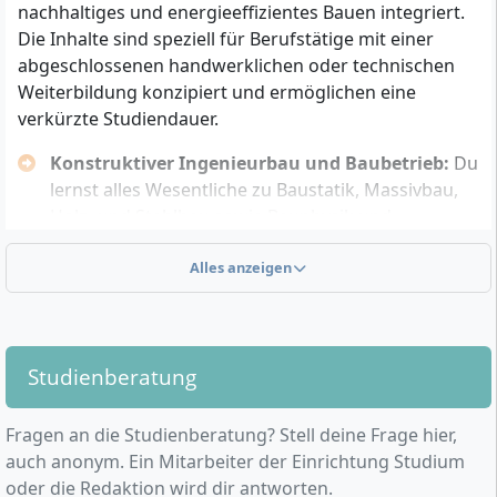
nachhaltiges und energieeffizientes Bauen integriert.
Handwerksmeisterin oder Handwerksmeister in
Die Inhalte sind speziell für Berufstätige mit einer
relevanten Gewerken, beispielsweise:
abgeschlossenen handwerklichen oder technischen
Maurer- und Betonbauer
Weiterbildung konzipiert und ermöglichen eine
Metallbauer, Tischler
verkürzte Studiendauer.
Zimmerer, Klempner
Konstruktiver Ingenieurbau und Baubetrieb:
Du
Maler und Lackierer, Stuckateur
lernst alles Wesentliche zu Baustatik, Massivbau,
Dachdecker, Fliesen-, Platten- und Mosaikleger
Holz- und Stahlbau sowie Bauphysik und
Estrichleger, Schornsteinfegermeister
Baustoffkunde.
Parkettleger, Heizungsbaumeister
Bautechnologien und Digitalisierung:
Alles anzeigen
Digitale
Straßen- bzw. Tiefbaumeister
Werkzeuge wie CAD und BIM,
Industriemeister (Fachrichtung Mechatronik)
lebenszyklusorientierte Planung und modulares
Abgeschlossene Ausbildung als staatlich geprüfte
Bauen stehen ebenso im Fokus wie
Technikerin oder Techniker mit Schwerpunkt
Studienberatung
Bestandserhaltung und Sanierung.
Hochbau, Tiefbau oder Vermessung
Nachhaltigkeit, Energie & Ökobilanzen:
Du
Alternativ: Anerkennung bestimmter fachlich
beschäftigst dich intensiv mit energieeffizientem
Fragen an die Studienberatung? Stell deine Frage hier,
naher Ausbildungen nach individueller Prüfung
Bauen, nachhaltigkeitsgerechten Bauweisen,
auch anonym. Ein Mitarbeiter der Einrichtung Studium
durch die Studienberatung
energetischer Sanierung und
oder die Redaktion wird dir antworten.