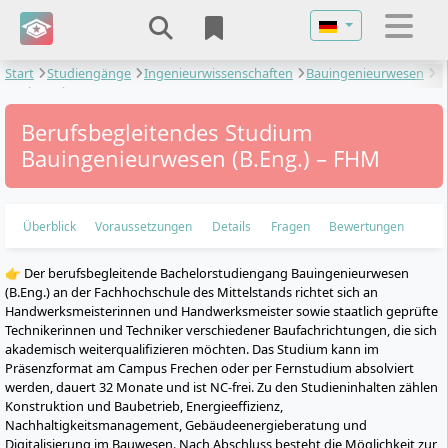
Sprache auswähl
Start
Studiengänge
Ingenieurwissenschaften
Bauingenieurwesen
Bauingenieurwesen
Berufsbegleitendes Studium
Bauingenieurwesen (B.Eng.) – FHM
Überblick
Voraussetzungen
Details
Fragen
Bewertungen
👉 Der berufsbegleitende Bachelorstudiengang Bauingenieurwesen
(B.Eng.) an der Fachhochschule des Mittelstands richtet sich an
Handwerksmeisterinnen und Handwerksmeister sowie staatlich geprüfte
Technikerinnen und Techniker verschiedener Baufachrichtungen, die sich
akademisch weiterqualifizieren möchten. Das Studium kann im
Präsenzformat am Campus Frechen oder per Fernstudium absolviert
werden, dauert 32 Monate und ist NC-frei. Zu den Studieninhalten zählen
Konstruktion und Baubetrieb, Energieeffizienz,
Nachhaltigkeitsmanagement, Gebäudeenergieberatung und
Digitalisierung im Bauwesen. Nach Abschluss besteht die Möglichkeit zur