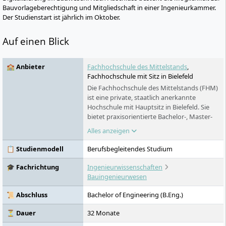
Bauvorlageberechtigung und Mitgliedschaft in einer Ingenieurkammer.
Der Studienstart ist jährlich im Oktober.
Auf einen Blick
🏫 Anbieter
Fachhochschule des Mittelstands
,
Fachhochschule mit Sitz in Bielefeld
Die Fachhochschule des Mittelstands (FHM)
ist eine private, staatlich anerkannte
Hochschule mit Hauptsitz in Bielefeld. Sie
bietet praxisorientierte Bachelor-, Master-
und Promotionsprogramme in Bereichen
Alles anzeigen
wie Wirtschaft, Psychologie, Pädagogik,
Kommunikation, Gesundheit, Technologie
📋 Studienmodell
Berufsbegleitendes Studium
und Sport an. Das Studienangebot umfasst
Präsenz-, Fern- und virtuelle Live-
🎓 Fachrichtung
Ingenieurwissenschaften
Studienformate sowie berufsbegleitende
Bauingenieurwesen
und duale Modelle. Alle Studiengänge sind
NC-frei und teilweise auch ohne Abitur
📜 Abschluss
Bachelor of Engineering (B.Eng.)
zugänglich. Ein besonderes Merkmal ist das
praxisnahe Kompetenzmodell der FHM
⏳ Dauer
32 Monate
sowie ihre starke Mittelstandsforschung.