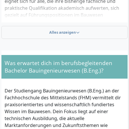
eignet sich für alle, die ihre bisherige fachliche und
praktische Qualifikation akademisch aufwerten, sich
gezielt auf Führungspositionen im Bauwesen
vorbereiten oder künftig bauvorlageberechtigt tätig
werden möchten. Die Möglichkeit zur Anerkennung
Alles anzeigen
von Vorleistungen erlaubt es, die Studiendauer zu
verkürzen und das Studium optimal mit Beruf und
Familie zu vereinbaren.
Was erwartet dich im berufsbegleitenden
Zulassungsvoraussetzungen im Überblick
Bachelor Bauingenieurwesen (B.Eng.)?
Für die Zulassung zum Bachelorstudium
Bauingenieurwesen (B.Eng.) im berufsbegleitenden
Der Studiengang Bauingenieurwesen (B.Eng.) an der
Format an der FHM gelten spezielle Bedingungen, die
Fachhochschule des Mittelstands (FHM) vermittelt dir
sich nach dem Deutschen Qualifikationsrahmen
praxisorientiertes und wissenschaftlich fundiertes
(DQR), Level 6, richten. Die wichtigsten
Wissen im Bauwesen. Dein Fokus liegt auf einer
Voraussetzungen im Überblick:
technischen Ausbildung, die aktuelle
Marktanforderungen und Zukunftsthemen wie
Abgeschlossene Weiterbildung als