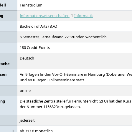
Masterstudium ohne Erststudium.
ell
Fernstudium
ng
Informationswissenschaften
Informatik
Bachelor of Arts (B.A.)
6 Semester, Lernaufwand 22 Stunden wöchentlich
180 Credit-Points
Deutsch
rache
asen
An 9 Tagen finden Vor-Ort-Seminare in Hamburg (Doberaner W
und an 6 Tagen Onlineseminare statt.
online
ung
Die staatliche Zentralstelle für Fernunterricht (ZFU) hat den Kur
der Nummer 1156823c zugelassen.
jederzeit
ab 317 € monatlich