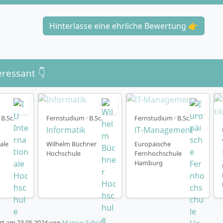
Hinterlasse eine ehrliche Bewertung 👉
eressant 👇
B.Sc.
Fernstudium · B.Sc.
Fernstudium · B.Sc.
Informatik
IT-Management
ale
Wilhelm Büchner
Europäische
Hochschule
Fernhochschule
Hamburg
ert am
23.05.2024
von
Marcus Schütz