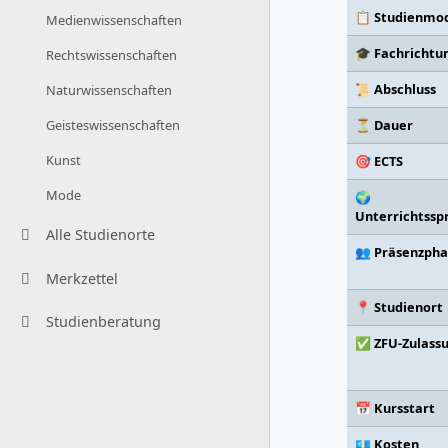
📋 Studienmod
Medienwissenschaften
🎓 Fachrichtu
Rechtswissenschaften
📜 Abschluss
Naturwissenschaften
⏳ Dauer
Geisteswissenschaften
Kunst
🎯 ECTS
Mode
🌍
Unterrichtssp
Alle Studienorte
👥 Präsenzph
Merkzettel
📍 Studienort
Studienberatung
✅ ZFU-Zulass
📅 Kursstart
💶 Kosten