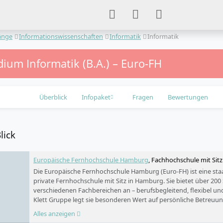
änge
Informationswissenschaften
Informatik
Informatik
ium Informatik (B.A.) – Euro-FH
Überblick
Infopaket
Fragen
Bewertungen
lick
Europäische Fernhochschule Hamburg
, Fachhochschule mit Sit
Die Europäische Fernhochschule Hamburg (Euro-FH) ist eine sta
private Fernhochschule mit Sitz in Hamburg. Sie bietet über 2
verschiedenen Fachbereichen an – berufsbegleitend, flexibel und d
Klett Gruppe legt sie besonderen Wert auf persönliche Betreuun
Lernformate wie die KI-Lernbegleiterin KILEA und international
Alles anzeigen
Euro-FH ermöglicht ein Studium auch ohne Abitur sowie den Z