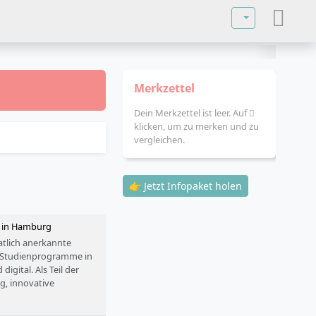
Sprache auswä
Merkzettel
Dein Merkzettel ist leer. Auf
klicken, um zu merken und zu
vergleichen.
👉 Jetzt Infopaket holen
z in Hamburg
atlich anerkannte
00 Studienprogramme in
igital. Als Teil der
g, innovative
e Studienoptionen. Die
ugang zum