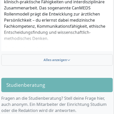
klinisch-praktische Fähigkeiten und interdisziplinäre
Berufsausbildung, praktische Tätigkeiten oder
Zusammenarbeit. Das sogenannte CanMEDS
soziales Engagement
Rollenmodell prägt die Entwicklung zur ärztlichen
Optional: Nachweis über bereits absolvierte
Persönlichkeit – du erlernst dabei medizinische
Studienabschnitte oder Studienabschlüsse (z. B.
Fachkompetenz, Kommunikationsfähigkeit, ethische
Wechsel aus einem anderen Medizinstudium)
Entscheidungsfindung und wissenschaftlich-
Das Auswahlverfahren besteht aus einem schriftlichen
methodisches Denken.
Medizinerinnentest sowie einem persönlichen
Grundlagenfächer:
Auswahlgespräch inklusive Fallsimulation. Über die
Anatomie, Physiologie, Biochemie, Histologie,
endgültige Vergabe des Studienplatzes entscheidet
Alles anzeigen
Natur- und Sozialwissenschaften
das hochschuleigene Auswahlverfahren.
Klinische Kompetenzen:
Für den Direkteinstieg in den zweiten Studienabschnitt
Diagnostik, Therapie, medizinische
wird der erfolgreiche Abschluss des ersten,
Kommunikation, Notfallmedizin, interdisziplinäre
Studienberatung
vorklinischen Abschnitts eines Medizinstudiums
Versorgung
vorausgesetzt.
Forschungs- und Methodenkompetenz:
Grundlagen wissenschaftlichen Arbeitens,
Fragen an die Studienberatung? Stell deine Frage hier,
praxisorientierte Forschungsprojekte
auch anonym. Ein Mitarbeiter der Einrichtung Studium
Wichtige persönliche Voraussetzungen und
Fachübergreifende Schlüsselqualifikationen:
oder die Redaktion wird dir antworten.
Kompetenzen