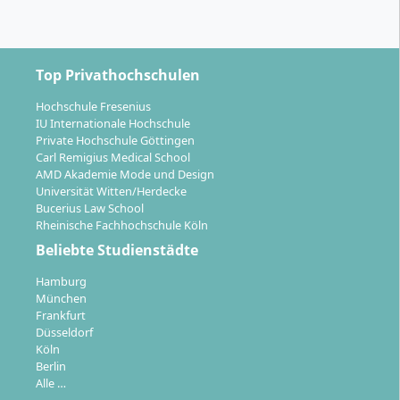
Verteilt auf drei Tertiale à 16 Wochen, praktische
Ausbildung am Krankenbett und in verschiedenen
Fachdisziplinen, Fokus auf eigenverantwortliches
Top Privathochschulen
ärztliches Handeln, durchführbar am Helios
Klinikum Erfurt oder weiteren zugelassenen
Hochschule Fresenius
Kliniken.
IU Internationale Hochschule
Private Hochschule Göttingen
Ergänzende Pflichtinhalte:
Carl Remigius Medical School
Krankenpflegedienst (drei Monate), Erste-Hilfe-
AMD Akademie Mode und Design
Ausbildung, Famulatur (vier Monate)
Universität Witten/Herdecke
Medical Teaching Program (MTP):
Bucerius Law School
Rheinische Fachhochschule Köln
Durchgängiges Praxiskonzept, Skilllabs und
Simulationslabore, ärztliche Lehrsprechstunden ab
Beliebte Studienstädte
Studienbeginn, Förderung von klinisch-
Hamburg
diagnostischen Basisfertigkeiten und soft-skills
München
über die gesamte Studienzeit
Frankfurt
Düsseldorf
Moderne Lehrinfrastruktur:
Köln
Skill- und Übungslabore, Simulationsstationen,
Berlin
Bibliothek und Studienlounges am
Alle …
Wissenschaftscampus; breites