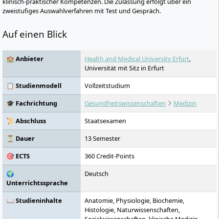
klinisch-praktischer Kompetenzen. Die Zulassung erfolgt über ein
zweistufiges Auswahlverfahren mit Test und Gespräch.
Auf einen Blick
🏫 Anbieter
Health and Medical University Erfurt
,
Universität mit Sitz in Erfurt
📋 Studienmodell
Vollzeitstudium
🎓 Fachrichtung
Gesundheitswissenschaften
Medizin
📜 Abschluss
Staatsexamen
⏳ Dauer
13 Semester
🎯 ECTS
360 Credit-Points
🌍
Deutsch
Unterrichtssprache
📖 Studieninhalte
Anatomie, Physiologie, Biochemie,
Histologie, Naturwissenschaften,