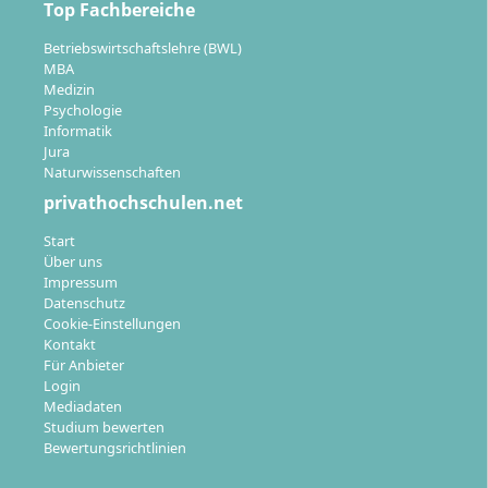
Top Fachbereiche
fächerübergreifendes Wahlmodul-Angebot
Betriebswirtschaftslehre (BWL)
Abschluss:
MBA
Drei ärztliche Prüfungen nach den
Medizin
Studienabschnitten, geführt vom Thüringer
Psychologie
Ministerium für Arbeit, Soziales, Gesundheit,
Informatik
Jura
Frauen und Familie
Naturwissenschaften
privathochschulen.net
Start
Über uns
Mit dem Medizinstudium eröffnen sich
Impressum
Datenschutz
vielfältige Karrieremöglichkeiten
Cookie-Einstellungen
Kontakt
Für Anbieter
Login
Nach dem erfolgreichen Abschluss und bestandener
Mediadaten
ärztlicher Prüfung verfügst du über die Approbation
Studium bewerten
und kannst in verschiedensten Berufsfeldern als Ärztin
Bewertungsrichtlinien
oder Arzt arbeiten.