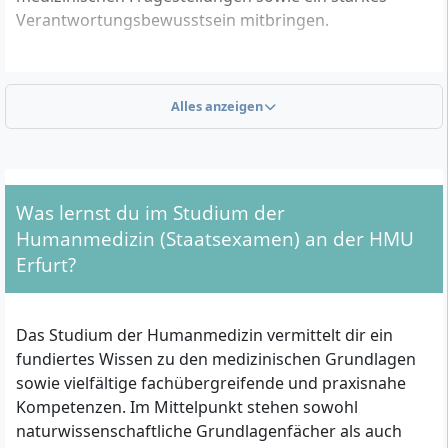
Verantwortungsbewusstsein mitbringen.
Formale Zulassungsvoraussetzungen im Überblick
Alles anzeigen
Für die Zulassung zum Studiengang musst du
folgende Voraussetzungen erfüllen:
Allgemeine Hochschulreife (Abitur) oder eine als
Was lernst du im Studium der
gleichwertig anerkannte Zugangsberechtigung
Humanmedizin (Staatsexamen) an der HMU
Einreichung eines vollständig ausgefüllten und
Erfurt?
unterschriebenen Zulassungsantrags
Tabellarischer Lebenslauf
Kopie des Abiturzeugnisses bzw. gleichwertiger
Das Studium der Humanmedizin vermittelt dir ein
Nachweis
fundiertes Wissen zu den medizinischen Grundlagen
Kopie des Personalausweises (bei internationalen
sowie vielfältige fachübergreifende und praxisnahe
Bewerberinnen und Bewerbern: Identity-Card)
Kompetenzen. Im Mittelpunkt stehen sowohl
Motivationsschreiben (1–4 DIN-A4-Seiten)
naturwissenschaftliche Grundlagenfächer als auch
Optional: Nachweis über abgeschlossene