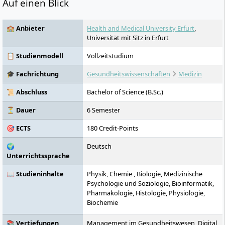
Auf einen Blick
🏫 Anbieter
Health and Medical University Erfurt
,
Universität mit Sitz in Erfurt
📋 Studienmodell
Vollzeitstudium
🎓 Fachrichtung
Gesundheitswissenschaften
Medizin
📜 Abschluss
Bachelor of Science (B.Sc.)
⏳ Dauer
6 Semester
🎯 ECTS
180 Credit-Points
🌍
Deutsch
Unterrichtssprache
📖 Studieninhalte
Physik, Chemie , Biologie, Medizinische
Psychologie und Soziologie, Bioinformatik,
Pharmakologie, Histologie, Physiologie,
Biochemie
📚 Vertiefungen
Management im Gesundheitswesen, Digital