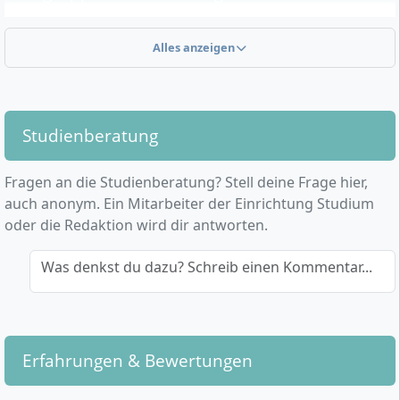
Alles anzeigen
Geeignet für Abiturient:innen mit allgemeiner
Hochschulreife oder Fachhochschulreife sowie
naturwissenschaftlichem Interesse und Affinität zu
Studienberatung
biotechnologischen Methoden.​
Fragen an die Studienberatung? Stell deine Frage hier,
Ideal für Humanmedizin-Student:innen nach dem
auch anonym. Ein Mitarbeiter der Einrichtung Studium
1. Abschnitt (mit/ohne M1), die medizinisch-
oder die Redaktion wird dir antworten.
forschungsorientiert umschwenken möchten.​
Was denkst du dazu? Schreib einen Kommentar...
Inhalte und Fokus
Erfahrungen & Bewertungen