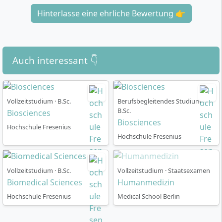
Studierende ergründen im Labor Ursachen und
Hinterlasse eine ehrliche Bewertung 👉
Auswirkungen von Krankheiten, entwickeln
Verständnis für Entstehungsprozesse und lernen,
diagnostische Methoden sowie gezielte Therapien
biotechnologisch voranzutreiben.​
Auch interessant 👇
Vollzeitstudium · B.Sc.
Berufsbegleitendes Studium ·
Status
B.Sc.
Biosciences
Biosciences
Hochschule Fresenius
Hochschule Fresenius
Der Studiengang befindet sich derzeit im Verfahren
der staatlichen Anerkennung und wird für die
Programm-Akkreditierung vorbereitet.
Vollzeitstudium · B.Sc.
Vollzeitstudium · Staatsexamen
Biomedical Sciences
Humanmedizin
Hochschule Fresenius
Medical School Berlin