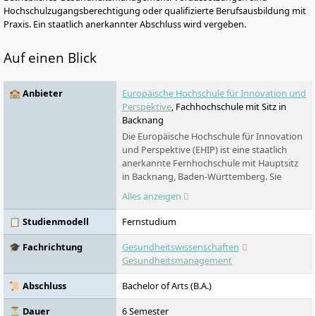
Hochschulzugangsberechtigung oder qualifizierte Berufsausbildung mit
Praxis. Ein staatlich anerkannter Abschluss wird vergeben.
Auf einen Blick
🏫 Anbieter
Europäische Hochschule für Innovation und
Perspektive
, Fachhochschule mit Sitz in
Backnang
Die Europäische Hochschule für Innovation
und Perspektive (EHIP) ist eine staatlich
anerkannte Fernhochschule mit Hauptsitz
in Backnang, Baden-Württemberg. Sie
bietet Bachelor-Studiengänge in den
Alles anzeigen
Bereichen Wirtschaft & Management sowie
Gesundheit, Sport & Ernährung an –
📋 Studienmodell
Fernstudium
vollständig digital, ohne Semestertaktung
und jederzeit startbar. Neben dem
🎓 Fachrichtung
Gesundheitswissenschaften
klassischen Fernstudium sind die meisten
Gesundheitsmanagement
Studiengänge auch dual studierbar.
📜 Abschluss
Bachelor of Arts (B.A.)
⏳ Dauer
6 Semester