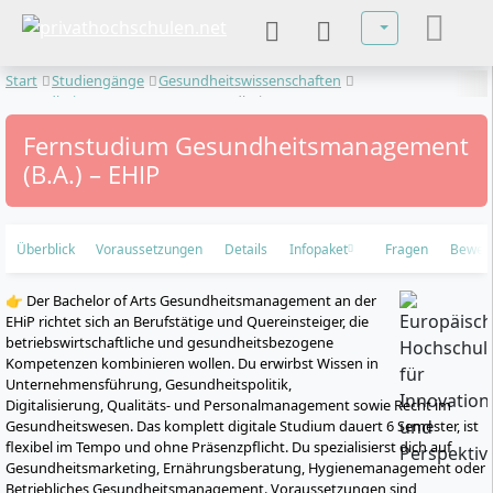
Sprache auswä
Start
Studiengänge
Gesundheitswissenschaften
Gesundheitsmanagement
Gesundheitsmanagement
Fernstudium Gesundheitsmanagement
(B.A.) – EHIP
Überblick
Voraussetzungen
Details
Infopaket
Fragen
Bewer
👉 Der Bachelor of Arts Gesundheitsmanagement an der
EHiP richtet sich an Berufstätige und Quereinsteiger, die
betriebswirtschaftliche und gesundheitsbezogene
Kompetenzen kombinieren wollen. Du erwirbst Wissen in
Unternehmensführung, Gesundheitspolitik,
Digitalisierung, Qualitäts- und Personalmanagement sowie Recht im
Gesundheitswesen. Das komplett digitale Studium dauert 6 Semester, ist
flexibel im Tempo und ohne Präsenzpflicht. Du spezialisierst dich auf
Gesundheitsmarketing, Ernährungsberatung, Hygienemanagement oder
Betriebliches Gesundheitsmanagement. Voraussetzungen sind