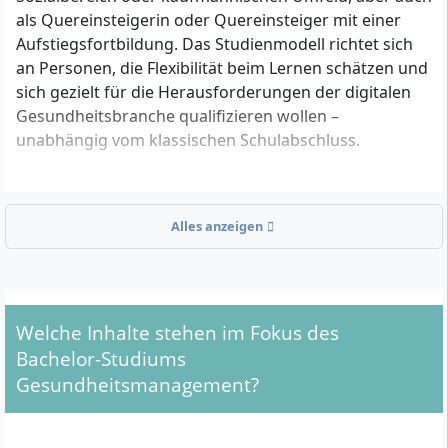
als Quereinsteigerin oder Quereinsteiger mit einer
Aufstiegsfortbildung. Das Studienmodell richtet sich
an Personen, die Flexibilität beim Lernen schätzen und
sich gezielt für die Herausforderungen der digitalen
Gesundheitsbranche qualifizieren wollen –
unabhängig vom klassischen Schulabschluss.
Zulassungsvoraussetzungen für den
Alles anzeigen
Bachelorstudiengang Gesundheitsmanagement
Für das Bachelorstudium Gesundheitsmanagement an
der Europäischen Hochschule für Innovation und
Perspektive (EHiP) gelten folgende formale
Welche Inhalte stehen im Fokus des
Zulassungsvoraussetzungen:
Bachelor-Studiums
Gesundheitsmanagement?
Allgemeine Hochschulreife (Abitur)
,
Fachhochschulreife (Fachabitur) oder
fachgebundene Hochschulreife