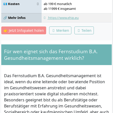
Gesundheitswesen, Physiologische
💶 Kosten
ab 199 € monatlich
Grundlagen, Psychologische Grundlagen,
ab 11999 € insgesamt
Rahmenbedingungen und
🔗 Mehr Infos
https://www.ehip.eu
Abrechnungssysteme im
Gesundheitswesen, Investition &
Finanzierung im Gesundheitswesen,
👉 Jetzt Infopaket holen
Merken
Teilen
Controlling im Gesundheitswesen,
Qualitätsmanagement im
Gesundheitswesen, Projektmanagement im
Gesundheitswesen, Recht im
Für wen eignet sich das Fernstudium B.A.
Gesundheitswesen, Digitalisierung und E-
Health im Gesundheitswesen, Organisation
Gesundheitsmanagement wirklich?
von Prävention & Gesundheitsförderung,
Versorgungsmanagement, Kommunikation
& Verhandlungsführung im
Das Fernstudium B.A. Gesundheitsmanagement ist
Gesundheitswesen, Ethische Integrität,
Interkulturelle Kompetenz, Diversity,
ideal, wenn du eine leitende oder beratende Position
Corporate Social Responsibility, Wissens-
im Gesundheitswesen anstrebst und dabei
und Innovationsmanagement im
praxisorientiert sowie digital studieren möchtest.
Gesundheitswesen, Planspiel, Verfassen
Besonders geeignet bist du als Berufstätige oder
einer wissenschaftlichen Arbeit, Bachelor-
Thesis & Kolloquium
Berufstätiger mit Erfahrung im Gesundheitswesen,
Sozialbereich oder kaufmännischen Umfeld, aber auch