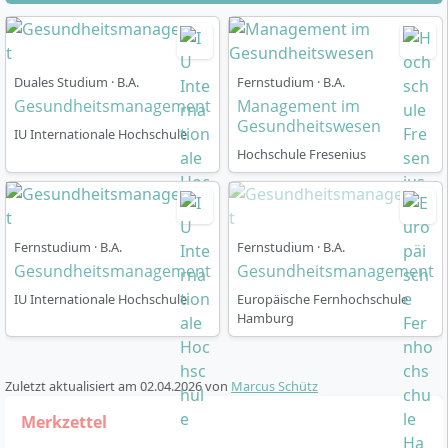
vier Spezialisierungen:
Digitales Gesundheitsmarketing
Ernährungsberatung
Duales Studium · B.A.
Fernstudium · B.A.
Hygienemanagement
Gesundheitsmanagement
Management im
Gesundheitswesen
Prävention und Betriebliches
IU Internationale Hochschule
Gesundheitsmanagement
Hochschule Fresenius
Praxisorientierte Module und Abschluss:
Planspiele, Erstellung einer wissenschaftlichen
Arbeit, Bachelor-Thesis inklusive Kolloquium.
Fernstudium · B.A.
Fernstudium · B.A.
Gesundheitsmanagement
Gesundheitsmanagement
Du wirst dazu befähigt, Geschäftsprozesse im
Gesundheitswesen zu analysieren, digital zu gestalten
IU Internationale Hochschule
Europäische Fernhochschule
Hamburg
und evidenzbasiert zu steuern. Kritisches Denken,
Problemlösungskompetenz und Innovationsfähigkeit
im Kontext der Gesundheitsbranche sind zentrale
Zuletzt aktualisiert am
02.04.2026
von
Marcus Schütz
Lernziele.
Merkzettel