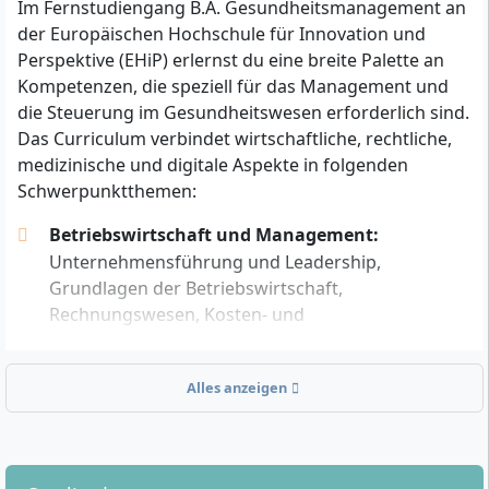
Im Fernstudiengang B.A. Gesundheitsmanagement an
Fachspezifische Aufstiegsfortbildung
(z. B.
der Europäischen Hochschule für Innovation und
Fachwirtin, Betriebswirt, Meister, Technikerin,
Perspektive (EHiP) erlernst du eine breite Palette an
Bilanzbuchhalter)
Kompetenzen, die speziell für das Management und
Zugang ohne Abitur:
Möglich durch eine
die Steuerung im Gesundheitswesen erforderlich sind.
mindestens zweijährige, abgeschlossene
Das Curriculum verbindet wirtschaftliche, rechtliche,
Berufsausbildung plus bis zu drei Jahre
medizinische und digitale Aspekte in folgenden
Berufserfahrung in einem einschlägigen Bereich
Schwerpunktthemen:
(z. B. Gesundheitswesen, Pflege, Sozial- oder
Verwaltungsberufe). In diesem Fall startest du
Betriebswirtschaft und Management:
über ein Probestudium nach LHG §58 Absatz 3
Unternehmensführung und Leadership,
Grundlagen der Betriebswirtschaft,
Kein Numerus Clausus (NC) – die Zulassung ist
Rechnungswesen, Kosten- und
unabhängig von der Abiturnote.
Leistungsrechnung, Marketing,
Technische Voraussetzungen:
Computer oder Tablet
Wirtschaftsmathematik, Volkswirtschaftslehre und
und stabiler Internetzugang, da sämtliche
Alles anzeigen
Wirtschaftsrecht.
Lernmaterialien und Prüfungen ausschließlich online
Gesundheitsökonomie und -politik:
Strukturen
durchgeführt werden
und Rahmenbedingungen des
Gesundheitssystems, gesundheitspolitische
Persönlich solltest du folgende Voraussetzungen