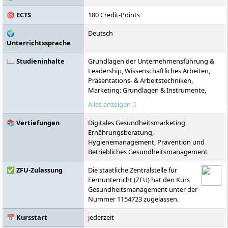
🎯 ECTS
180 Credit-Points
🌍
Deutsch
Unterrichtssprache
📖 Studieninhalte
Grundlagen der Unternehmensführung &
Leadership, Wissenschaftliches Arbeiten,
Präsentations- & Arbeitstechniken,
Marketing: Grundlagen & Instrumente,
Grundlagen Recht, Zivilrecht
Alles anzeigen
(Wirtschaftsrecht), Einführung in die
Betriebswirtschaftslehre,
📚 Vertiefungen
Digitales Gesundheitsmarketing,
Wirtschaftsmathematik: Grundlagen &
Ernährungsberatung,
Anwendungen, Accounting: Einführung in
Hygienemanagement, Prävention und
Rechnungswesen, Kosten- und
Betriebliches Gesundheitsmanagement
Leistungsrechnung, Economics/Einführung
in die VWL, Statistik, Einführung in die
✅ ZFU-Zulassung
Die staatliche Zentralstelle für
Informationstechnologie, Personalwesen,
Fernunterricht (ZFU) hat den Kurs
Mitarbeiterführung & Kollaboratives
Gesundheitsmanagement unter der
Arbeiten, Digitalisierung, Datenschutz & -
Nummer 1154723 zugelassen.
management, Strukturen des
Gesundheitswesens, Gesundheitspolitik,
📅 Kursstart
jederzeit
Dienstleistungsmanagement im