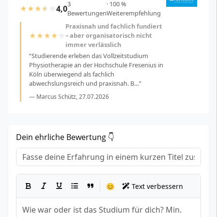
3
· 100 %
4,0
★
★
★
☆
☆
Bewertungen
Weiterempfehlung
Praxisnah und fachlich fundiert
★
★
★
★
☆
– aber organisatorisch nicht
immer verlässlich
“Studierende erleben das Vollzeitstudium
Physiotherapie an der Hochschule Fresenius in
Köln überwiegend als fachlich
abwechslungsreich und praxisnah. B…”
— Marcus Schütz, 27.07.2026
Dein ehrliche Bewertung 👇
Titel
*
Dein Erfahrungsbericht
*
😊
Text verbessern