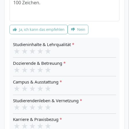
Empfehlung
*
Ja, ich kann das empfehlen
Nein
Studieninhalte & Lehrqualität
*
★
★
★
★
★
Dozierende & Betreuung
*
★
★
★
★
★
Campus & Ausstattung
*
★
★
★
★
★
Studierendenleben & Vernetzung
*
★
★
★
★
★
Karriere & Praxisbezug
*
★
★
★
★
★